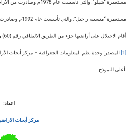
مستعمرة “شيلو”: والتي تأسست عام 1978م وصادرت من الأراضي الفلسطينية 706 دونماً، ويقطنها 1,810 مستعمراً.
مستعمرة “متسبيه راحيل”: والتي تأسست عام 1992م وصادرت 317 دونماً.
أقام الاحتلال على أراضيها جزء من الطريق الالتفافي رقم (60) والذي نهب 12.5 دونماً.
[1]
المصدر: وحدة نظم المعلومات الجغرافية – مركز أبحاث الأر
أعلى النموذج
اعداد:
مركز أبحاث الاراض