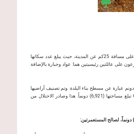
تقع بلدة ترمسعيا إلى الشمال الشرقي لمدينة رام الله تحديداً على مسافة 25كم عن المدينة، حيث يبلغ عدد سكانها
دة حالياً قرابة 2464 نسمة حتى عام 2017م، ويتوزعون على عائلتين رئيسيتين هما: عواد وجبارة بالإضافة
لغ المساحة الإجمالية لبلدة ترمسعيا 18,139 دونم منها 1,350 دونم عبارة عن مسطح بناء البلدة. وتم تصنيف أراضيها
إلى مناطق B والبالغة مساحتها (11,218) دونماً بينما مناطق C تبلغ مساحتها (6,921) دونماً. هذا وصادر الاحتلال من