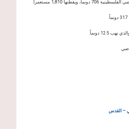
اضي.
ي – القدس