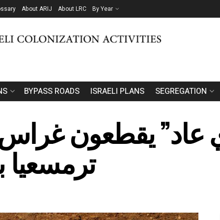
ossary
About ARIJ
About LRC
By Year
NS
BYPASS ROADS
ISRAELI PLANS
SEGREGATION
عاد” يقطعون غراس ا
ترمسعيا ب