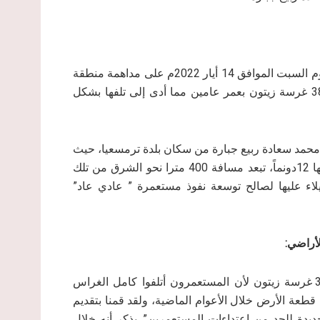
أقدمت مجموعة من مستعمري مستعمرة ” عادي عاد” مساء يوم السبت الموافق 14 أيار 2022م على مداهمة منطقة
” الظهرات” الواقعة إلى الشمال من بلدة ترمسعيا، وقطعوا 380 غرسة زيتون بعمر عامين مما أدى إلى تلفها بشكل
ة، محمد سعادة ربيع جبارة من سكان بلدة ترمسعيا، حيث
يمتلك المزارعان قطعة واحدة مشتركة فيما بينهما تبلغ مساحتها 12دونماً، تبعد مسافة 400 مترا نحو الشرق من تلك
لاء عليها لصالح توسعة نفوذ مستعمرة ” عادي عاد”
أراضي:
في شهر آذار من هذا العام زرعنا الأرض التي نمتلكها بــ 380 غرسة زيتون لأن المستعمرون أتلفوا كامل الغراس
قطعة الأرض خلال الأعوام الماضية، ولقد قمنا بتقديم
يدة للحد من اعتداءات المستعمرين”. يذكر أنه خلال