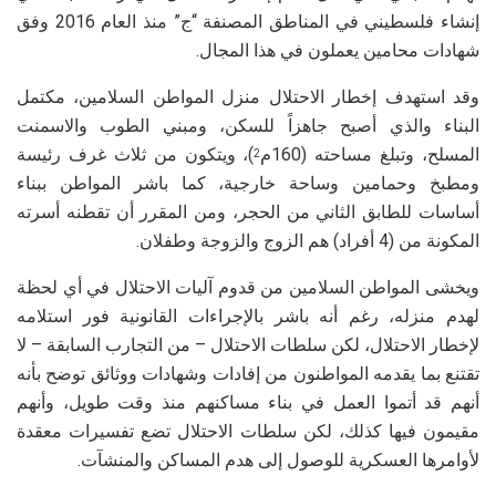
إنشاء فلسطيني في المناطق المصنفة “ج” منذ العام 2016 وفق
شهادات محامين يعملون في هذا المجال.
وقد استهدف إخطار الاحتلال منزل المواطن السلامين، مكتمل
البناء والذي أصبح جاهزاً للسكن، ومبني الطوب والاسمنت
المسلح، وتبلغ مساحته (160م
)، ويتكون من ثلاث غرف رئيسة
2
ومطبخ وحمامين وساحة خارجية، كما باشر المواطن ببناء
أساسات للطابق الثاني من الحجر، ومن المقرر أن تقطنه أسرته
المكونة من (4 أفراد) هم الزوج والزوجة وطفلان.
ويخشى المواطن السلامين من قدوم آليات الاحتلال في أي لحظة
لهدم منزله، رغم أنه باشر بالإجراءات القانونية فور استلامه
لإخطار الاحتلال، لكن سلطات الاحتلال – من التجارب السابقة – لا
تقتنع بما يقدمه المواطنون من إفادات وشهادات ووثائق توضح بأنه
أنهم قد أتموا العمل في بناء مساكنهم منذ وقت طويل، وأنهم
مقيمون فيها كذلك، لكن سلطات الاحتلال تضع تفسيرات معقدة
لأوامرها العسكرية للوصول إلى هدم المساكن والمنشآت.