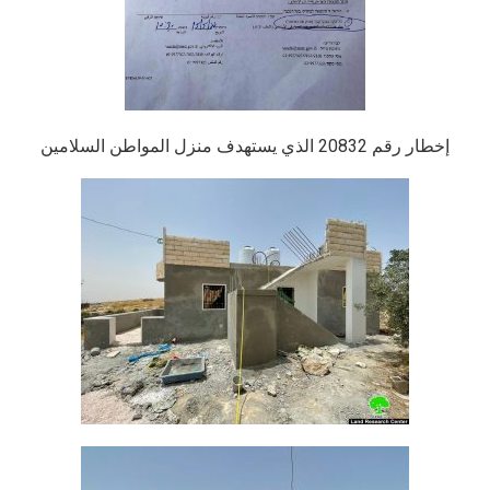
إخطار رقم 20832 الذي يستهدف منزل المواطن السلامين