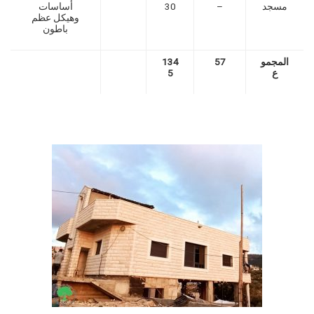
مسجد
–
30
أساسات
وهيكل عظم
باطون
المجمو
57
134
ع
5