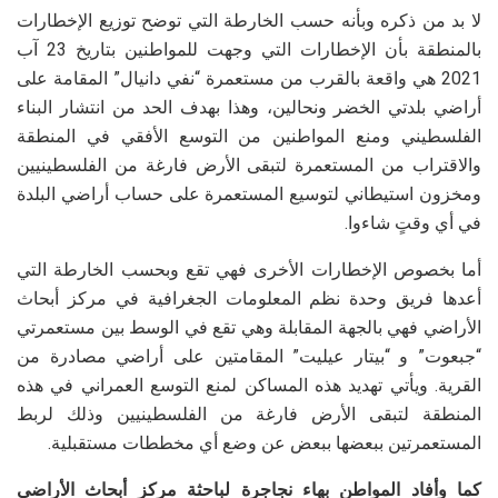
لا بد من ذكره وبأنه حسب الخارطة التي توضح توزيع الإخطارات
بالمنطقة بأن الإخطارات التي وجهت للمواطنين بتاريخ 23 آب
2021 هي واقعة بالقرب من مستعمرة “نفي دانيال” المقامة على
أراضي بلدتي الخضر ونحالين، وهذا بهدف الحد من انتشار البناء
الفلسطيني ومنع المواطنين من التوسع الأفقي في المنطقة
والاقتراب من المستعمرة لتبقى الأرض فارغة من الفلسطينيين
ومخزون استيطاني لتوسيع المستعمرة على حساب أراضي البلدة
في أي وقتٍ شاءوا.
أما بخصوص الإخطارات الأخرى فهي تقع وبحسب الخارطة التي
أعدها فريق وحدة نظم المعلومات الجغرافية في مركز أبحاث
الأراضي فهي بالجهة المقابلة وهي تقع في الوسط بين مستعمرتي
“جبعوت” و “بيتار عيليت” المقامتين على أراضي مصادرة من
القرية. ويأتي تهديد هذه المساكن لمنع التوسع العمراني في هذه
المنطقة لتبقى الأرض فارغة من الفلسطينيين وذلك لربط
المستعمرتين ببعضها ببعض عن وضع أي مخططات مستقبلية.
كما وأفاد المواطن بهاء نجاجرة لباحثة مركز أبحاث الأراضي