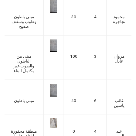
محمود
4
30
مبنى باطون
نجاجرة
وطوب وسقف
صفيح
مروان
3
100
مبنى من
عادل
الباطون
والطوب غير
مكتمل البناء
غالب
6
40
مبنى باطون
ياسين
عبد
4
0
منطقة محفورة
الرحم
للبناء وعليها