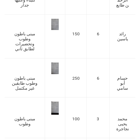
ن طايع
جدار
رائد
6
150
مبنى باطون
ياسين
وطوب
وتحضيرات
لطابق ثاني
حسام
6
250
مبنى باطون
أبو
وطوب طابقين
سامي
غير مكتمل
محمد
3
100
مبنى باطون
يحيى
وطوب
نجاجرة