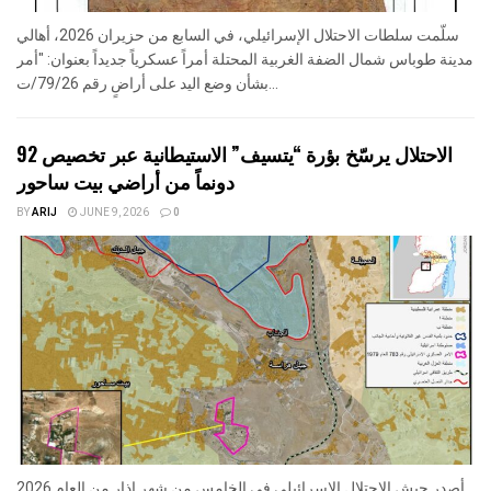
سلّمت سلطات الاحتلال الإسرائيلي، في السابع من حزيران 2026، أهالي
مدينة طوباس شمال الضفة الغربية المحتلة أمراً عسكرياً جديداً بعنوان: "أمر
بشأن وضع اليد على أراضٍ رقم 79/26/ت...
الاحتلال يرسّخ بؤرة “يتسيف” الاستيطانية عبر تخصيص 92
دونماً من أراضي بيت ساحور
BY
ARIJ
JUNE 9, 2026
0
أصدر جيش الاحتلال الإسرائيلي في الخامس من شهر اذار من العام 2026