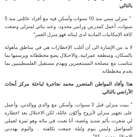
بالتالي:
” منزلي مبني منذ 10 سنوات وأسكن فيه مع أفراد عائلتي منذ 5
سنوات، أعمل كمدرس وراتبي محدود، وعند بنائي لمنزلي وضعت
كافة الإمكانيات المادية لدي لبنائه فهو منزل العمر”.
لا بد من الإشارة الى أن أغلب الإخطارات هي في مناطق مأهولة
بالسكان، ومنطقة عمرانية، والاحتلال يضع مخططاته ويرسمها بما
تتناسب مع مصلحة المستعمرين ويهدم مستقبل الفلسطينيين بما
يخدم مخططاته.
هذا وأفاد المواطن المتضرر محمد نجاجرة لباحثة مركز أبحاث
الأراضي بالتالي:
” بنيت منزلي قبل 3 سنوات، وأسكن مع والدي ووالدتي، وأعمل
على تجهيز منزلي لأتزوج وأكوّن عائلة، لكن الاحتلال بعد اخطاره
لي شعرت بألم شديد وغصة، أنا تعبت في بنائه وهو ثمرة لعملي
المتواصل وليس بيوم وليلة جمعت تكلفته … واليوم يهددني
الاحتلال بهدمه …؟!!”.