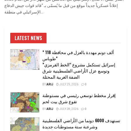
إعلاناً عسكرياً جديداً موقع من قبل ما يُسمّى بـ “قائد قوات جيش الدفاع
الإسرائيلي في منطقة...
LATEST NEWS
” 118 ألف دونم مهددة بالعزل في محافظة
طوباس”
إسرائيل تستكمل مشروع “الخط القرمزي”
وتوسع عزل الأراضي الفلسطينية شرق
الضفة الغربية المحتلة
BY
ARIJ
JULY 29, 2026
0
إقرار مخطط توسعي رئيسي في مستوطنة
تقوع شرق بيت لحم
BY
ARIJ
JULY 28, 2026
0
تستهدف 6000 دونما من الأراضي الفلسطينية
وشرعنة ستة مستوطنات جديدة