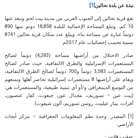
نبذة عن بلدة نحالين
[1]
:
تقع قرية نحالين إلى الجنوب الغربي من مدينة بيت لحم وتبعد عنها
10 كم، وتبلغ المساحة الإجمالية للبلدة 18,858 دونم منها 890
دونماً عبارة عن مساحة بناء، ويبلغ عدد سكان قرية نحالين 8741
نسمة بحسب إحصائيات عام 2017م.
صادر الاحتلال من أراضيها مساحة (4,283) دونماً لصالح
المستعمرات الإسرائيلية والطرق الالتفافية، حيث صادر لصالح
المستعمرات 3,583 دونماً و700 دونماً لصالح الطرق الالتفافية،
ويقام على أراضيها 8 مستعمرات إسرائيلية تحاصر أهلها وتمنعهم
من التوسع الديمغرافي و/أو أي تنمية طبيعية، والمستعمرات هي:
(بيت عين – تسوريف، مجدال عوز، جبعوت، كفار عتصيون،
أفرات، بيتار عيليت، روسن تسوريم، ألون شيفوت).
[1] المصدر: وحدة نظم المعلومات الجغرافية – مركز أبحاث
الأراضي.
تعقيب قانوني
: