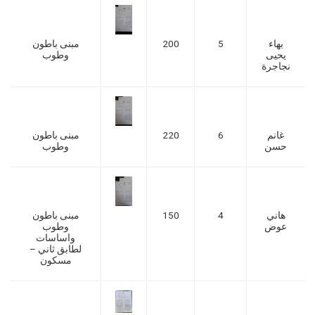
بهاء
5
200
مبنى باطون
يحيى
وطوب
نجاجرة
غانم
6
220
مبنى باطون
حسن
وطوب
هاني
4
150
مبنى باطون
عوض
وطوب
واساسات
لطابق ثاني –
مسكون