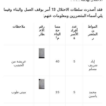
فقد أصدرت سلطات الاحتلال 13 أمر بوقف العمل والبناء وفيما
يلي أسماء المتضررين ومعلومات عنهم:
المواط
عدد
مسا
رقم
ملاحظات
ن
أفراد
حة
الاخ
المتضر
الأسر
البناء
طار
ر
ة
م
2
إياد
5
40
عريشة من
شريف
الخشب
مسلم
محمد
5
35
مبنى طوب
ياسين