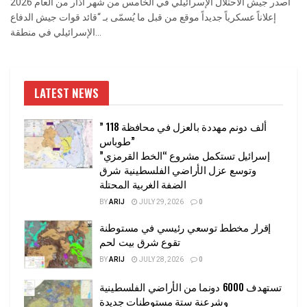
أصدر جيش الاحتلال الإسرائيلي في الخامس من شهر اذار من العام 2026
إعلاناً عسكرياً جديداً موقع من قبل ما يُسمّى بـ “قائد قوات جيش الدفاع
الإسرائيلي في منطقة...
LATEST NEWS
” 118 ألف دونم مهددة بالعزل في محافظة
طوباس”
إسرائيل تستكمل مشروع “الخط القرمزي”
وتوسع عزل الأراضي الفلسطينية شرق
الضفة الغربية المحتلة
BY
ARIJ
JULY 29, 2026
0
إقرار مخطط توسعي رئيسي في مستوطنة
تقوع شرق بيت لحم
BY
ARIJ
JULY 28, 2026
0
تستهدف 6000 دونما من الأراضي الفلسطينية
وشرعنة ستة مستوطنات جديدة