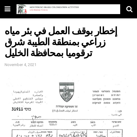
إخطار بوقف العمل في بئر مياه
زراعي بمنطقة الطيبة شرق
ترقوميا بمحافظة الخليل
November 4, 2021