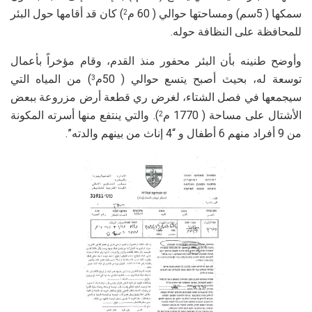
سمكها ( 5سم) ومساحتها حوالي ( 60 م
) كان قد أقامها حول البئر
2
للمحافظة على النظافة حوله.
وأوضح طنينه بأن البئر محفور منذ القدم، وقام مؤخراً بأعمال
توسعة له، بحيث أصبح يتسع حوالي ( 50م
) من المياه التي
3
سيجمعها في فصل الشتاء، لغرض ري قطعة أرض مزروعة ببعض
الأشتال على مساحة ( 1770 م
). والتي ينتفع منها أسرته المكونة
2
من 9 أفراد منهم 6 أطفال و “4 إناث من بينهم والدته”.