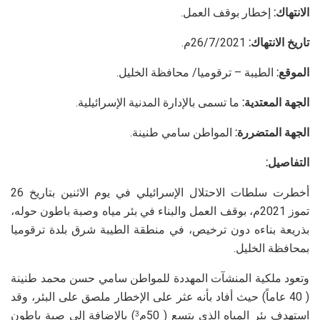
الانتهاك:
إخطار بوقف العمل.
تاريخ الانتهاك:
26/7/2021م.
الموقع:
الطيبة – ترقوميا/ محافظة الخليل.
الجهة المعتدية:
ما تسمى بالإدارة المدنية الإسرائيلية.
الجهة المتضررة:
المواطن سامي طنينة.
التفاصيل:
أخطرت سلطات الاحتلال الإسرائيلي في يوم الاثنين بتاريخ 26
تموز 2021م، بوقف العمل والبناء في بئر مياه وصبة باطون حوله،
بذريعة بناءه دون ترخيص، في منطقة الطيبة شرق بلدة ترقوميا
بمحافظة الخليل.
وتعود ملكية المنشآت المهددة للمواطن سامي حسن محمد طنينة
( 40 عاماً) حيث أفاد بأنه عثر على الإخطار ملصق على البئر، وقد
استهدف بئر المياه الذي يتسع ( 50م
) بالإضافة إلى صبة باطون
3