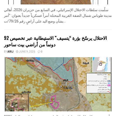
سلّمت سلطات الاحتلال الإسرائيلي، في السابع من حزيران 2026، أهالي
مدينة طوباس شمال الضفة الغربية المحتلة أمراً عسكرياً جديداً بعنوان: "أمر
بشأن وضع اليد على أراضٍ رقم 79/26/ت...
الاحتلال يرسّخ بؤرة “يتسيف” الاستيطانية عبر تخصيص 92
دونماً من أراضي بيت ساحور
BY
ARIJ
JUNE 9, 2026
0