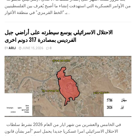
ا
من الأوامر العسكرية التي استهدفت إنشاء ما أصبح يُعرف بين الفلسطينيين
ت
بـ “الخط القرمزي" في منطقة الأغوار...
الاحتلال الاسرائيلي يوسع سيطرته على أراضي جبل
الفرديس بمصادرة 317 دونم اخرى
BY
ARIJ
JUNE 15, 2026
0
م
4
4
1
3
عي
5
2
ن
0
7
س
1
عي
2
د
ر
وا
جب
ة
نو
1
1
2
3
في الخامس والعشرين من شهر ايار من العام 2026 نشرط سلطات
را
6
2
الاحتلال الاسرائيلي امرا عسكريا جديدا يحمل اسم "أمر بشأن قانون
لد
0
7