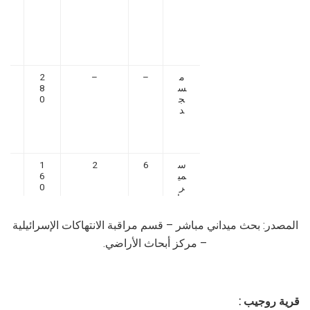
م
–
–
2
3
س
8
2
ج
0
7
د
0
6
س
6
2
1
3
مي
6
2
ر
0
7
جا
0
بر
4
دو
المصدر: بحث ميداني مباشر – قسم مراقبة الانتهاكات الإسرائيلية
يك
ا
– مركز أبحاث الأراضي.
ت
قرية روجيب :