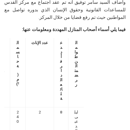
وأضاف السيد سامر توفيق أنه تم عقد اجتماع مع مركز القدس
للمساعدات القانونية وحقوق الإنسان الذي بدوره تواصل مع
المواطنين حيث تم رفع قضايا من خلال المركز.
فيما يلي أسماء أصحاب المنازل المهددة ومعلومات عنها:
ال
ع
عدد الإناث
ال
ر
م
د
م
ق
وا
د
س
م
ط
أ
ا
ا
ن
ف
ح
لإ
ال
ر
ة
خ
مت
ا
ط
(
ض
د
ار
م
ر
ال
)
2
ر
ع
ائ
ل
ة
ليل
8
2
2
3
ى
4
2
عب
0
7
د
1