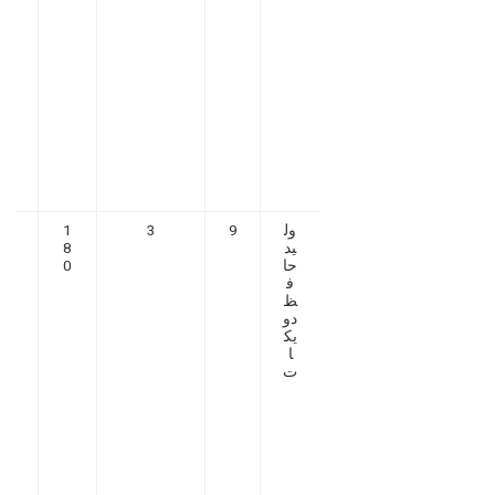
ول
9
3
1
3
يد
8
2
حا
0
7
ف
0
ظ
5
دو
يك
ا
ت