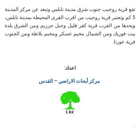
تقع قرية روجيب جنوب شرق مدينة نابلس وتبعد عن مركز المدينة
5 كم وتعتبر قرية روجيب من اقرب القرى المحيطة بمدينة نابلس،
ويحدها من الغرب قرية كفر قليل وجبل جرزيم ومن الشرق بلدة
عل
6
0
0
3
3
بيت فوريك ومن الشمال مخيم عسكر ومخيم بلاطة ومن الجنوب
ي
8
2
ز
0
7
قرية عورتا.
ه
0
د
3
ي
ش
ر
اعداد:
م
مركز أبحاث الاراضي – القدس
ف
7
2
1
3
.
و
7
2
ز
0
7
خا
0