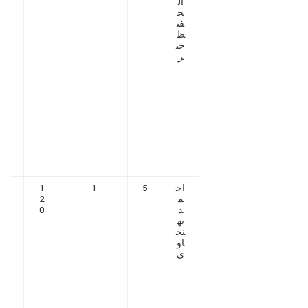
ال
1
ح
في
ظ
جب
ر
اح
5
1
1
3
م
2
2
د
0
7
به
1
نج
0
او
ي