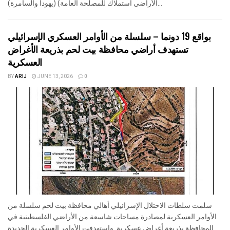
الأراضي استملاك للمصلحة العامة) (يهودا والسامرة)...
ي
1
ن
4
م
ح
بواقع 19 دونما – سلسلة من الأوامر العسكري الإسرائيلي
م
د
تستهدف أراضي محافظة بيت لحم بذريعة الأغراض
أب
العسكرية
و
عي
BY
ARIJ
JUNE 13, 2026
0
ش
ة
ال
5
17
2
م
2
4
ج
1
م
0
و
ع
سلمت سلطات الاحتلال الإسرائيلي أهالي محافظة بيت لحم سلسلة من
الأوامر العسكرية لمصادرة مساحات شاسعة من الأراضي الفلسطينية في
المحافظة بذريعة أغراض عسكرية. واستهدفت الأوامر العسكرية الجديدة