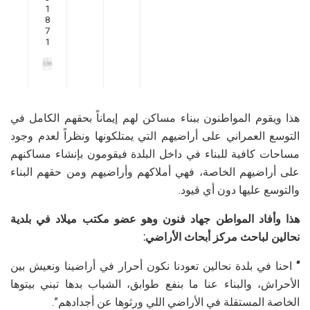
1
8
7
1
هذا ويقوم المواطنون ببناء مساكن لهم إيماناً بحقهم الكامل في
التوسع العمراني على أراضيهم التي يمتلكونها ونظراً لعدم وجود
مساحات كافية للبناء في داخل البلدة فيقومون بإنشاء مساكنهم
على أراضيهم الخاصة، فهي أملاكهم وأراضيهم ومن حقهم البناء
والتوسع عليها دون أي قيود.
هذا وأفاد المواطن جهاد فنون وهو عضو مكتب ميلاد في بلدية
نحالين لباحث مركز أبحاث الأراضي:
“
احنا في بلدة نحالين تعودنا نكون أحرار في أراضينا ونعيش بين
الأحراش، والبناء عنا ما بنفع طوابق، الشباب بدها تبني بيتوها
الخاصة المستقلة في الأراضي اللي ورثوها عن أجدادهم”.