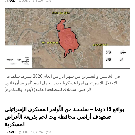
BY
ARIJ
JUNE 15, 2026
0
في الخامس والعشرين من شهر ايار من العام 2026 نشرط سلطات
الاحتلال الاسرائيلي امرا عسكريا جديدا يحمل اسم "أمر بشأن قانون
الأراضي استملاك للمصلحة العامة) (يهودا والسامرة)...
بواقع 19 دونما – سلسلة من الأوامر العسكري الإسرائيلي
تستهدف أراضي محافظة بيت لحم بذريعة الأغراض
العسكرية
BY
ARIJ
JUNE 13, 2026
0