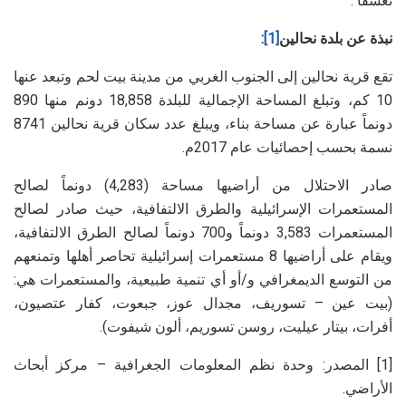
تعسفا .
نبذة عن بلدة نحالين
[1]
:
تقع قرية نحالين إلى الجنوب الغربي من مدينة بيت لحم وتبعد عنها
10 كم، وتبلغ المساحة الإجمالية للبلدة 18,858 دونم منها 890
دونماً عبارة عن مساحة بناء، ويبلغ عدد سكان قرية نحالين 8741
نسمة بحسب إحصائيات عام 2017م.
صادر الاحتلال من أراضيها مساحة (4,283) دونماً لصالح
المستعمرات الإسرائيلية والطرق الالتفافية، حيث صادر لصالح
المستعمرات 3,583 دونماً و700 دونماً لصالح الطرق الالتفافية،
ويقام على أراضيها 8 مستعمرات إسرائيلية تحاصر أهلها وتمنعهم
من التوسع الديمغرافي و/أو أي تنمية طبيعية، والمستعمرات هي:
(بيت عين – تسوريف، مجدال عوز، جبعوت، كفار عتصيون،
أفرات، بيتار عيليت، روسن تسوريم، ألون شيفوت).
[1] المصدر: وحدة نظم المعلومات الجغرافية – مركز أبحاث
الأراضي.