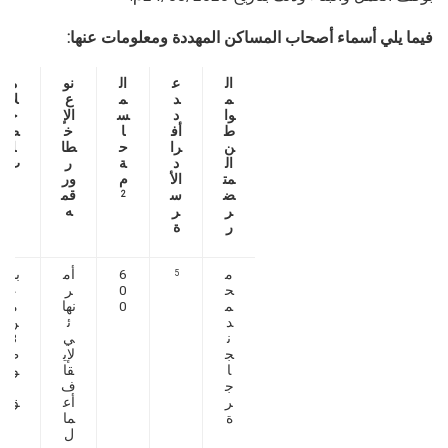
فيما يلي أسماء أصحاب المساكن المهددة ومعلومات عنها:
ال
ع
ال
نو
م
م
د
م
ع
لا
وا
د
س
الإ
ح
ط
أف
ا
خ
ظ
ن
را
ح
طا
ا
ال
د
ة
ر
ت
مت
الأ
م
ور
ض
س
قم
2
ر
ر
ه
ر
ة
م
6
أم
بنا
5
ح
0
ر
ء
م
0
نها
م
د
ئ
ن
ن
ي
3
ج
لإي
ط
ا
قا
وا
ج
ف
ب
ر
أع
ق
ة
ما
ل