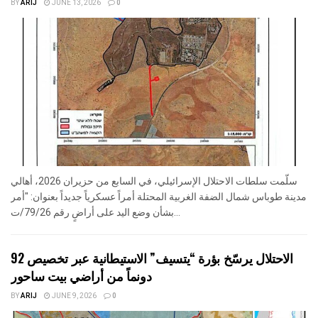
BY
ARIJ
JUNE 13, 2026
0
سلّمت سلطات الاحتلال الإسرائيلي، في السابع من حزيران 2026، أهالي
مدينة طوباس شمال الضفة الغربية المحتلة أمراً عسكرياً جديداً بعنوان: "أمر
بشأن وضع اليد على أراضٍ رقم 79/26/ت...
الاحتلال يرسّخ بؤرة “يتسيف” الاستيطانية عبر تخصيص 92
دونماً من أراضي بيت ساحور
BY
ARIJ
JUNE 9, 2026
0