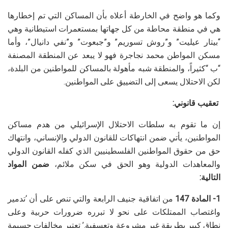
وكما هو واضح في الخارطة أعلاه بأن المساكن التي تم إخطارها
هي في منطقة محاطة من كل جهاتها بمستعمرات استيطانية وهي
“بيتار عيليت” و”روش تسوريم” و”جبعوت” و”نفي دانيال”، وأما
مسكن المواطن محمد نجاجرة فهو لا يبعد عن المنطقة المصنفة
“ب “كثيراً، والمنطقة شبه مأهولة بالمساكن للمواطنين من البلدة،
لكن الاحتلال يسعى إلى التضييق على المواطنين.
تعقيب قانوني
:
إن ما تقوم به سلطات الاحتلال الإسرائيلي من هدم مساكن
المواطنين، يأتي ضمن انتهاكات للقانون الدولي والإنساني، وانتهاك
حق من حقوق المواطنين الفلسطينيين الذي كفله القانون الدولي
والمعاهدات الدولية وهو الحق في سكن ملائم،
ضمن المواد
التالية:
1- المادة 147
من اتفاقية جنيف الرابعة والتي تنص على أن ‘تدمير
واغتصاب الممتلكات على نحو لا تبرره ضرورات حربية وعلى
نطاق كبير بطريقة غير مشروعة وتعسفية.’ تعتبر مخالفات جسيمة