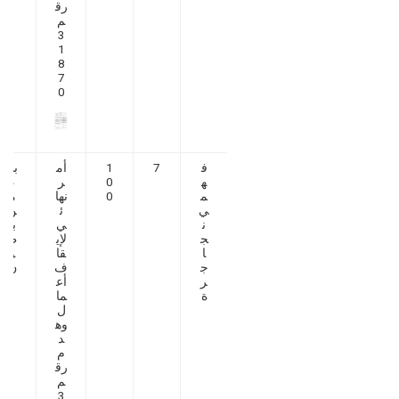
رق
م
3
1
8
7
0
ف
7
1
أم
بنا
ه
0
ر
ء
م
0
نها
م
ي
ئ
ن
ن
ي
با
ج
لإي
ط
ا
قا
و
ج
ف
ن
ر
أع
ة
ما
ل
وه
د
م
رق
م
3