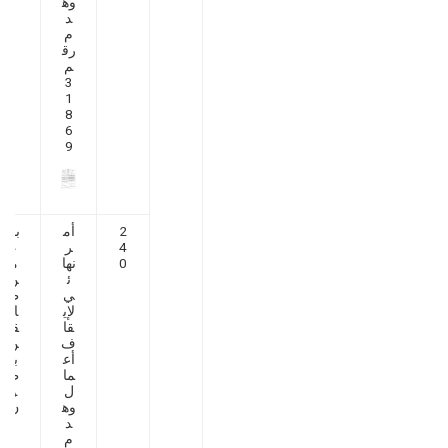
وه
د
م
رق
م
3
1
8
6
9
2
أم
بنا
4
ر
ء
0
نها
م
ئ
ن
ي
ط
لإي
اب
قا
قي
ف
ن
أع
با
ما
ط
ل
و
وه
ن
د
م