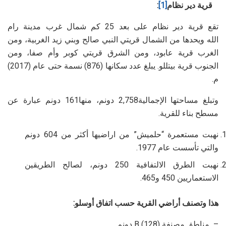
قرية دير نظام
[1]
:
تقع قرية دير نظام على بعد 25 كم شمال غرب مدينة رام
الله ويحدها من الشمال قريتي النبي صالح وبني زيد الغربية، ومن
الغرب قرية عابود، ومن الشرق قريتي كوبر وأم صفا، ومن
الجنوب قرية بيتللو. يبلغ عدد سكانها (876) نسمة حتى عام (2017)
م.
وتبلغ مساحتها الإجمالية2,758 دونم، منها161 دونم عبارة عن
مسطح بناء للقرية.
نهبت مستعمرة “حلميش” من اراضيها أكثر من 604 دونم
والتي تأسست عام 1977.
نهبت الطرق الالتفافية 250 دونم، لصالح الطريقين
الاستعماريين 450 و465.
هذا وتصنف أراضي القرية حسب اتفاق أوسلو:
– مناطق مصنفة B (128) دونم.