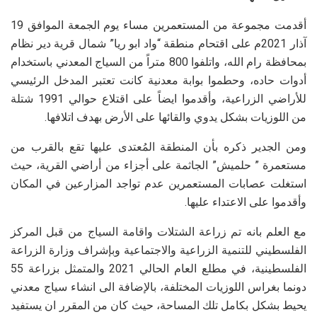
أقدمت مجموعة من المستعمرين مساء يوم الجمعة الموافق 19
آذار 2021م على اقتحام منطقة “واد ابو ريا” شمال قرية دير نظام
بمحافظة رام الله، واتلفوا 800 متراً من السياج المعدني باستخدام
أدوات حاده، وحطموا بوابة معدنية كانت تعتبر المدخل الرئيسي
للأراضي الزراعية، وأقدموا ايضاً على اقتلاع حوالي 1991 شتلة
من اللوزيات بشكل يدوي والقائها على الأرض بهدف اتلافها.
ومن الجدير ذكره بأن المنطقة المُعتدى عليها تقع بالقرب من
مستعمرة ” حلميش” الجاثمة على أجزاء من أراضي القرية، حيث
استغلت عصابات المستعمرين عدم تواجد المزارعين في المكان
وأقدموا على الاعتداء عليها.
مع العلم بانه تم زراعة الشتلات واقامة السياج من قبل المركز
الفلسطيني للتنمية الزراعية والاجتماعية وبإشراف وزارة الزراعة
الفلسطينية، في مطلع العام الحالي 2021 والمتمثل بزراعة 55
دونما بغراس اللوزيات المختلفة، بالإضافة الى انشاء سياج معدني
يحيط بشكل بكامل تلك المساحة، حيث كان من المقرر ان يستفيد