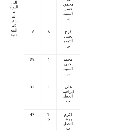
الى
محمود
البواب
حسن
ة
التميم
الم
ي
شتر
كة
المع
فرج
6
18
دنية
يحيى
التميم
ي
محمد
1
39
يحيى
التميم
ي
علي
1
32
ابراهيم
الخطي
ب
اكرم
1.
47
رزق
5
الخطي
ب