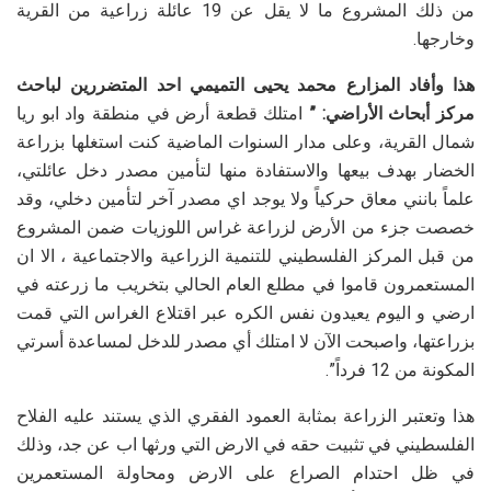
من ذلك المشروع ما لا يقل عن 19 عائلة زراعية من القرية
وخارجها.
هذا وأفاد المزارع محمد يحيى التميمي احد المتضررين لباحث
مركز أبحاث الأراضي: ”
امتلك قطعة أرض في منطقة واد ابو ريا
شمال القرية، وعلى مدار السنوات الماضية كنت استغلها بزراعة
الخضار بهدف بيعها والاستفادة منها لتأمين مصدر دخل عائلتي،
علماً بانني معاق حركياً ولا يوجد اي مصدر آخر لتأمين دخلي، وقد
خصصت جزء من الأرض لزراعة غراس اللوزيات ضمن المشروع
من قبل المركز الفلسطيني للتنمية الزراعية والاجتماعية ، الا ان
المستعمرون قاموا في مطلع العام الحالي بتخريب ما زرعته في
ارضي و اليوم يعيدون نفس الكره عبر اقتلاع الغراس التي قمت
بزراعتها، واصبحت الآن لا امتلك أي مصدر للدخل لمساعدة أسرتي
المكونة من 12 فرداً”.
هذا وتعتبر الزراعة بمثابة العمود الفقري الذي يستند عليه الفلاح
الفلسطيني في تثبيت حقه في الارض التي ورثها اب عن جد، وذلك
في ظل احتدام الصراع على الارض ومحاولة المستعمرين