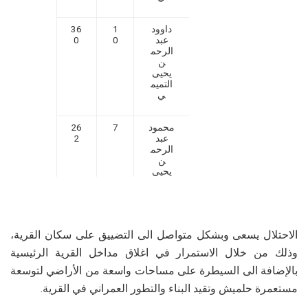
داوود
1
36
عبد
0
0
الرحم
ن
يحيى
التميم
ي
محمود
7
26
عبد
2
الرحم
ن
يحيى
التميم
ي
ثلاثة
7
26
الاحتلال يسعى وبشكل متواصل الى التضييق على سكان القرية،
مزارعي
0
ن من
وذلك من خلال الاستمرار في اغلاق مداخل القرية الرئيسية
خارج
القرية
بالإضافة الى السيطرة على مساحات واسعة من الأراضي لتوسعة
مستعمرة حلميش وتقيد البناء والتطور العمراني في القرية.