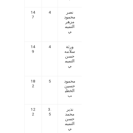
نصر
4
14
محمود
7
مزهر
التميم
ي
ورثة
4
14
سلامه
9
حسن
التميم
ي
محمود
5
18
حسين
2
الخطي
ب
نذير
3.
12
محمد
5
2
حسن
التميم
ي