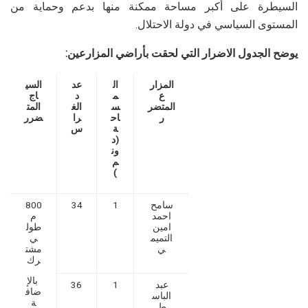
السيطرة على أكبر مساحة ممكنة منها بدعم وحماية من
المستوى السياسي في دولة الاحتلال.
يوضح الجدول الاضرار التي لحقت بأراضي المزارعين:
المزار
ال
عد
السي
ع
م
د
اج
المتضر
س
الغ
المت
ر
اح
را
ضرر
ة
س
(د
ون
م
)
سامح
1
34
800
احمد
م
امين
طول
التميم
ي
ي
مشت
رك
بالإ
عبد
1
36
ضاف
الباس
ة
ط