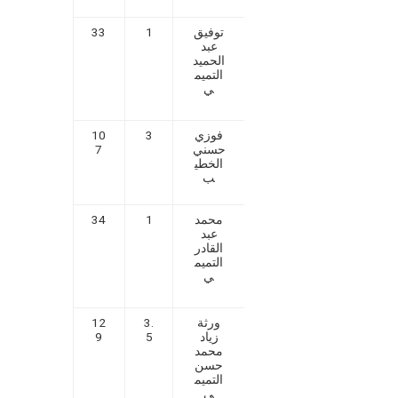
توفيق
1
33
عبد
الحميد
التميم
ي
فوزي
3
10
حسني
7
الخطي
ب
محمد
1
34
عبد
القادر
التميم
ي
ورثة
3.
12
زياد
5
9
محمد
حسن
التميم
ي