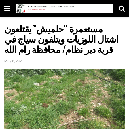
مستعمرة “حلميش” يقتلعون
اشتال اللوزيات ويتلفون سياج في
قرية دير نظام/ محافظة رام الله
May 8, 2021