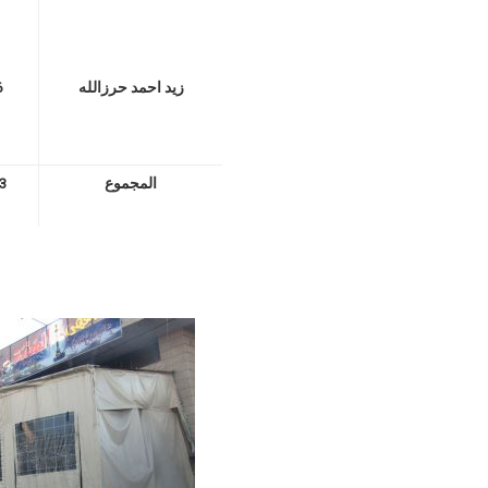
زيد احمد حرزالله
6
المجموع
3