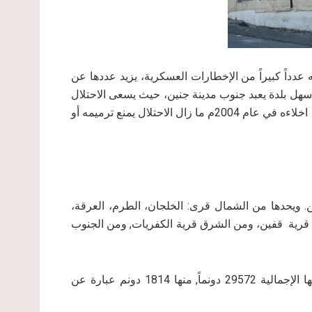
 عدداً كبيراً من الإخطارات العسكرية، يزيد عددها عن
 سهل بلدة يعبد جنوب مدينة جنين، حيث يسعى الاحتلال
الى منع البناء هناك، بل وحتى معسكر عرابة الذي يدعي الاحتلال اخلاءه في عام 2004م ما زال الاحتلال يمنع ترميمه أو
ة من مدينة جنين. ويحدها من الشمال قرى: الخلجان، الطرم، العرقة،
 قرية قفين، ومن الشرق قرية الكفريات, ومن الجنوب
ويبلغ عدد سكانها 16,012 نسمة حتى عام 2017م, تبلغ مساحتها الإجمالية 29572 دونماً, منها 1814 دونم عبارة عن