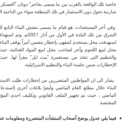
خاصة تلك الواقعة بالقرب من ما يسمى بحاجز” دوتان “العسكر
صارمة تحول دون الاستثمار في تلك المنطقة سواء من الناحية الز
وفي آخر المستجدات، هو قيام ما يسمى مفتش البناء التابع للإدا
الشرق من تلك البلدة في
استهدفت محل يستخدم كمقهى بإخطار يتضمن أمراً بوقف البناء،
محل لبيع اللحوم وآخر لصاحب محل لبيع المواد الغذائية، حيث 
الإخطارات ضمن جلسة البناء والتنظيم الاسرائيلية.
يشار الى ان المواطنين المتضررين من إخطارات طلب الاست
البناء خلال مطلع العام الماضي وأيضاٍ بلاغات أخرى (استدع
الماضي ، حيث تم تجهيز الملف القانوني وتكليف احدى المؤسسا
المختصة.
فيما يلي جدول يوضح أصحاب المنشآت المتضررة ومعلومات عنه