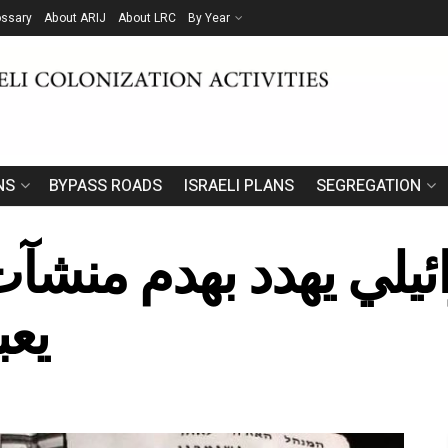
ossary
About ARIJ
About LRC
By Year
NS
BYPASS ROADS
ISRAELI PLANS
SEGREGATION
ائيلي يهدد بهدم منشآت
يعب