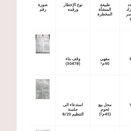
د
طبيعة
نوع الإخطار
صورة
اد
المنشأة
ورقمه
رقم
سر
المخطرة
مقهى
وقف بناء
90م
(30478)
2
محل بيع
استدعاء الى
لحوم
جلسة
(45م
)
التنظيم 8/20
2