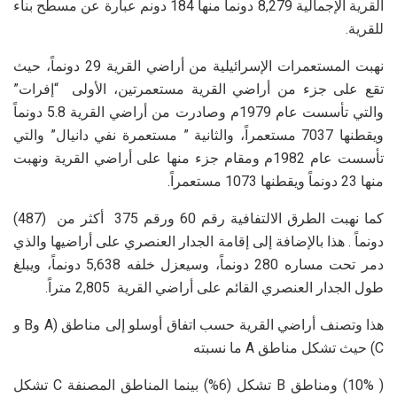
القرية الإجمالية 8,279 دونماً منها 184 دونم عبارة عن مسطح بناء
للقرية.
نهبت المستعمرات الإسرائيلية من أراضي القرية 29 دونماً، حيث
تقع على جزء من أراضي القرية مستعمرتين، الأولى “إفرات”
والتي تأسست عام 1979م وصادرت من أراضي القرية 5.8 دونماً
ويقطنها 7037 مستعمراً، والثانية ” مستعمرة نفي دانيال” والتي
تأسست عام 1982م ومقام جزء منها على أراضي القرية ونهبت
منها 23 دونماً ويقطنها 1073 مستعمراً.
كما نهبت الطرق الالتفافية رقم 60 ورقم 375 أكثر من (487)
دونماً . هذا بالإضافة إلى إقامة الجدار العنصري على أراضيها والذي
دمر تحت مساره 280 دونماً، وسيعزل خلفه 5,638 دونماً، ويبلغ
طول الجدار العنصري القائم على أراضي القرية 2,805 متراً.
هذا وتصنف أراضي القرية حسب اتفاق أوسلو إلى مناطق (A وB و
C) حيث تشكل مناطق A ما نسبته
( 10%) ومناطق B تشكل (6%) بينما المناطق المصنفة C تشكل