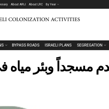
ossary
About ARIJ
About LRC
By Year
NS
BYPASS ROADS
ISRAELI PLANS
SEGREGATION
هدم مسجداً وبئر مياه