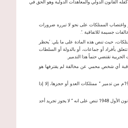
فله القانون الدولي والمعاهدات الدولية وهو الحق في
‘تدمير واغتصاب الممتلكات على نحو لا تبرره ضرورات
فات جسيمة للاتفاقية .’.
لرابعة لعام 1948 تحرم تدمير الممتلكات، حيث تنص هذه المادة على ما يلي: ‘يحظر
تعلق بأفراد أو جماعات، أو بالدولة أو السلطات
ت الحربية تقتضي حتماً هذا التدمير.
يجوز معاقبة أي شخص محمي عن مخالفة لم يقترفها هو
كما حذرت الفقرة ‘ز’ من المادة 23 من اتفاقية لاهاي لعام 1907م من تدمير ” ممتلكات العدو أو حجزها، إلا إذا
المادة 17 من الإعلان العالمي لحقوق الإنسان، المؤرخ في 10 كانون الأول 1948 تنص على انه ” لا يجوز تجريد أحد