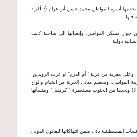
كما صادرت سلطات الاحتلال وحدة مرحاض معدني متنقلة، تستخدمها أسرة المواطن محمد حسن أبو عرام (7 أفراد
 جوار مسكن المواطن، وإيصالها الى شاحنة كانت
انية دولية.
وعلى مقربة من قرية “ أم الدرج” او عرب الزويدين،
ون في الزراعة وتربية المواشي، ومعظم مباني الخربة من الخيام والواح
الصفيح، ويصل الخربة طريق متفرع من الشارع الالتفافي ( 317) ويحدها من الجنوب مستعمرة ” كرمئيل” ومنشآتها
آت الفلسطينية يأتي ضمن انتهاكاتها للقانون الدولي