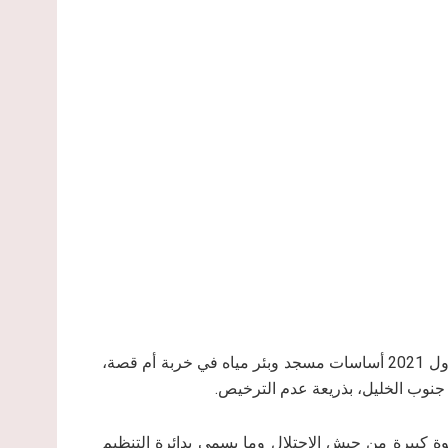
هدمت سلطات الاحتلال الإسرائيلي، الأربعاء الموافق 27 كانون أول 2021 أساسات مسجد وبئر مياه في خربة أم قصة،
نوب الخليل، بذريعة عدم الترخيص.
 كبيرة من جيش الاحتلال وما يسمى بدائرة التنظيم