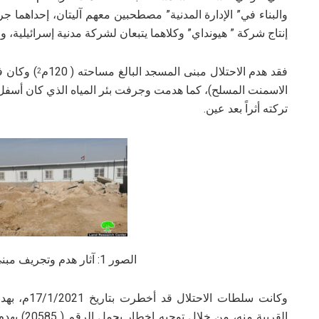
والبناء في” الإدارة المدنية” مصطحبين معهم آليتان، إحداهما ج
إنتاج شركة ” هيونداي” وكلاهما يتبعان لشركة مدنية إسرائيلية، و
فقد هدم الاحتلال مبنى المسجد البالغ مساحته ( 120م
) وكان 
2
الاسمنت المسلح)، كما هدمت وجرفت بئر المياه الذي كان أسفل مب
تركته أثراً بعد عين.
الصور 1: آثار هدم وتجريف مبنى المسجد وبئر المياه
وكانت سلطات