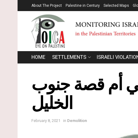
About The Project
Palestine in Century
Selected Maps
Gl
HOME
SETTLEMENTS
ISRAELI VIOLATIO
 في أم قصة جنوب
الخليل
February 8, 2021
in
Demolition