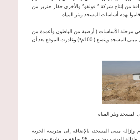
رافة من إنتاج شركة ” فولفو” والأخرى حفار جنزير من
قاموا بهدم أساسات المسجد وبئر المياه.
في مرحلة الأساسات ( أرضية من الباطون وأعمدة من
نى المسجد ويتسع ( 100م
) وغادرت الموقع بعد أن
3
 الاحتلال قد أخطرت بتاريخ 17/1/2021م، بهدم وإزالة مبنى المسجد، بالإضافة إلى مدرسة الخربة
القريبة منه، من خلال توجيه إخطار يحمل الرقم ( 20585) بهدم وإزالة المبنى، بعد مرور 96 ساعة من تاريخ صدوره،