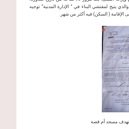
ا إلى الأمر العسكري رقم ( 1797) الصادر عام 2018م، والذي يتيح لمفتشي البناء في ” الإدارة المدنية” توجيه
ى الإقامة ( السكن) فيه أكثر من شهر.