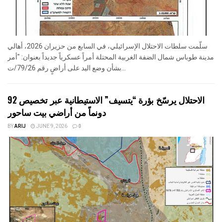
سلّمت سلطات الاحتلال الإسرائيلي، في السابع من حزيران 2026، أهالي
مدينة طوباس شمال الضفة الغربية المحتلة أمراً عسكرياً جديداً بعنوان: "أمر
بشأن وضع اليد على أراضٍ رقم 79/26/ت...
الاحتلال يرسّخ بؤرة “يتسيف” الاستيطانية عبر تخصيص 92
دونماً من أراضي بيت ساحور
BY
ARIJ
JUNE 9, 2026
0