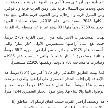
تقع بلدة حوسان على بعد 10كم من الجهة الغربية من مدينة بيت
لحم، ويحدها من الشمال قرية بتير، ومن الغرب قرية واد فوكين،
ومن الشرق قرية واد رحال، ومن الجنوب قرية نحالين. يبلغ عدد
سكانها 7048 نسمة حتى عام 2018م. وتبلغ مساحة القرية
الإجمالية 7360 دونماً منها 801 دونم عبارة عن مسطح بناء للقرية.
نهبت المستعمرات الإسرائيلية من أراضي القرية 2759 دونماً،
حيث تقع على أراضيها مستعمرتين الأولى “هار بيتار” والتي
تأسست عام 1978م وصادرت من أراضي القرية 55.7 دونماً،
والثانية مستعمرة ” بيتار عيليت” والتي تأسست عام 1985م
وصادرت ما مساحته 2,703 دونماً، ويقطنها 22,926 مستعمراً.
كما نهبت الطريق الالتفافي رقم 375 أكثر من (361) دونماً. هذا
بالإضافة إلى إقامة الجدار العنصري على أراضيها والذي دمر تحت
مساره 124 دونماً بينما عزل خلفه 150 دونماً حرم أصحابها
الوصول اليها والاعتناء بها، ويبلغ طول الجدار العنصري 1244 متراً.
هذا وتصنف أراضي القرية حسب اتفاق اوسلو إلى مناطق (B
وC) حيث تشكل مناطق B من مساحة القرية الإجمالية نسبة