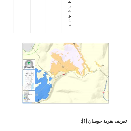
نم
ر
ش
و
ش
ة
تعريف بقرية حوسان [1]: