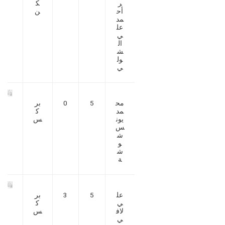
ر
ك
أح
ن
مد
عل
ي
ال
ش
ول
ي
مح
5
0
بر
مد
ك
يون
س
س
ش
و
ش
ة
عل
5
3
بر
ي
ك
لاف
س
ي