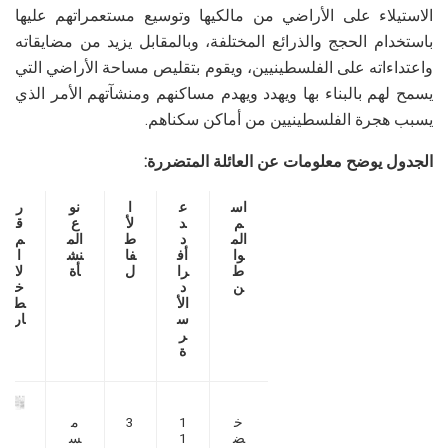
الاستيلاء على الأراضي من مالكيها وتوسيع مستعمراتهم عليها
باستخدام الحجج والذرائع المختلفة، وبالمقابل يزيد من مضايقاته
واعتداءاته على الفلسطينيين، ويقوم بتقليص مساحة الأراضي التي
يسمح لهم بالبناء بها ويهدد ويهدم مساكنهم ومنشآتهم الأمر الذي
يسبب هجرة الفلسطينيين من أماكن سكناهم.
الجدول يوضح معلومات عن العائلة المتضررة:
اس
ع
ا
نو
ر
م
د
لأ
ع
ق
الم
د
ط
الم
م
وا
أف
فا
نش
ا
ط
را
ل
أة
لا
ن
د
خ
الأ
ط
س
ار
ر
ة
خ
1
3
م
ض
1
س