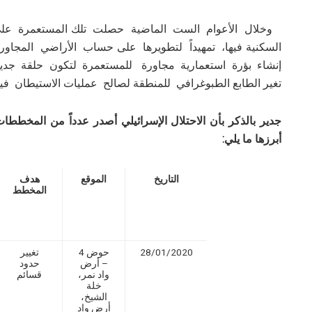
وخلال الأعوام الست الماضية حصلت تلك المستعمرة على
السكنية فيها، تمهيداً لتطويرها على حساب الأراضي المجاو
إنشاء بؤرة استعمارية مجاورة للمستعمرة لتكون حلقة جديدة
تغير الطابع الطبوغرافي للمنطقة لصالح عمليات الاستيطان فيه
جدير بالذكر بأن الاحتلال الإسرائيلي أصدر عدداً من المخط
أبرزها ما يلي:
التاريخ
الموقع
هدف
المخطط
28/01/2020
حوض 4
تغيير
– أرض
حدود
واد نمر،
قسائم
خلة
الشيخ،
أرض واد