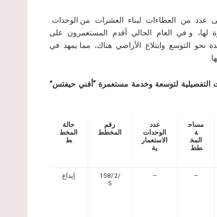
 عدد من العطاءات لبناء العشرات من الوحدات
رة لها، و في العام الحالي أقدم المستعمرون على
 نحو التوسع وابتلاع الأراضي هناك، مما يمهد في
ا.
طات التفصيلية لتوسعة وخدمة مستعمرة “أفني حيفتس”
مساح
عدد
رقم
حالة
ة
الوحدات
المخطط
المخط
المخ
الاستعمار
ط
طط
ية
–
–
158/2/
إيداع
5