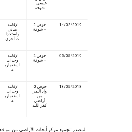
عيسى –
شوفة
14/02/2019
حوض 2
لإقامة
– شوفة
مباني
واستحدا
ث أخرى
05/05/2019
حوض 2
لإقامة
– شوفة
وحدات
استعماري
ة
13/05/2018
حوض 2-
لإقامة
واد النمر
وحدات
من
استعماري
أراضي
ة
كفر اللبد
المصدر: تجميع مركز أبحاث الأراضي من مواقع إس