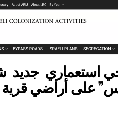
ossary
About ARIJ
About LRC
By Year
NS
BYPASS ROADS
ISRAELI PLANS
SEGREGATION
حي استعماري جديد 
س” على أراضي قرية 