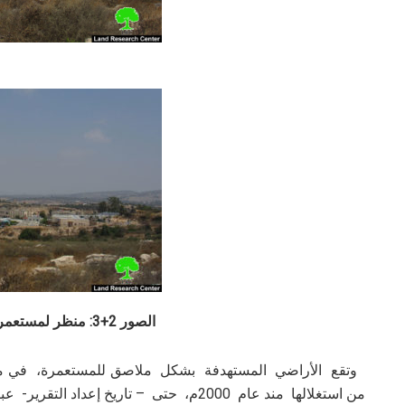
الصور 2+3: منظر لمستعمرة ” أفني حيفتس”
وتقع الأراضي المستهدفة بشكل ملاصق للمستعمرة، في منطقة 
من استغلالها مند عام 2000م، حتى – تاريخ إعداد التقرير- عبر الإعلان عنها منطقة مغلقة عسكرياً.