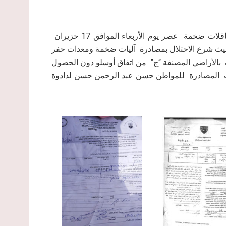
اقتحمت قوات كبيرة من جيش الاحتلال الإسرائيلي برفقة ناقلات ضخمة عصر يوم الأربعاء الموافق 17 حزيران
ة، حيث شرع الاحتلال بمصادرة آليات ضخمة ومعدات حفر
 بالأراضي المصنفة “ج” من اتفاق أوسلو دون الحصول
ت المصادرة للمواطن حسن عبد الرحمن حسن لدادوة