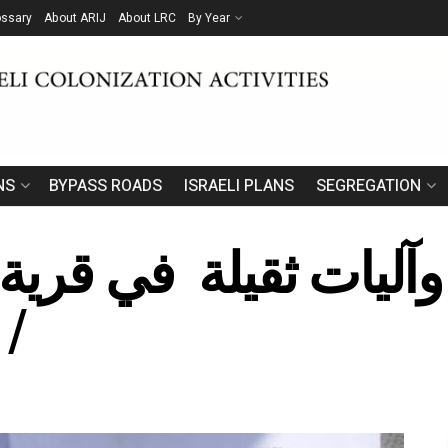
ossary
About ARIJ
About LRC
By Year
NS
BYPASS ROADS
ISRAELI PLANS
SEGREGATION
ليات ثقيلة في قرية 
/ 