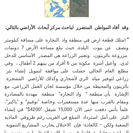
وقد أفاد المواطن المتضرر لباحث مركز أبحاث الأراضي بالتالي:
“
امتلك قطعة ارض في منطقة واد النجارة على مسافة كيلومتر
ونصف عن بيوت البلدة، حيث تبلغ مساحة الأرض 7 دونمات
مزروعة بالزيتون، وتعتبر الزراعة هي المصدر الأساسي للدخل
لدي، وأعيل أسرة مكونة من 6 أفراد من بينهم 2 أطفال ، وفي
مطلع العام الحالي حصلت على موافقة لتمويل إنشاء بئر
زراعي لتوفير مياه الري لأشجاري وكذلك للأراضي المشجرة
بالزيتون والمحيطة من خلال مؤسسة لجان العمل الزراعي، مع
الإشارة بأن منطقة ” واد النجاره” منطقة مهددة بالمصادرة
ومقام بالقرب منها عدة مستعمرات وخاصة “نوفيم” و “ياكير”،
علماً بأنني دفعت حتى الآن 15,000 شيقل “4200$” في إنشاء
البئر على أمل استرداد المبلغ في القريب رغم ظروفي المادية
الصعبة ولكن – كالعادة- فإن الاحتلال يحارب المشاريع التنموية
الزراعية ويحاول عرقلتها في سبيل الاستيلاء على ارض وتهويد ما