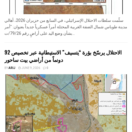
سلّمت سلطات الاحتلال الإسرائيلي، في السابع من حزيران 2026، أهالي
مدينة طوباس شمال الضفة الغربية المحتلة أمراً عسكرياً جديداً بعنوان: "أمر
بشأن وضع اليد على أراضٍ رقم 79/26/ت...
الاحتلال يرسّخ بؤرة “يتسيف” الاستيطانية عبر تخصيص 92
دونماً من أراضي بيت ساحور
BY
ARIJ
JUNE 9, 2026
0