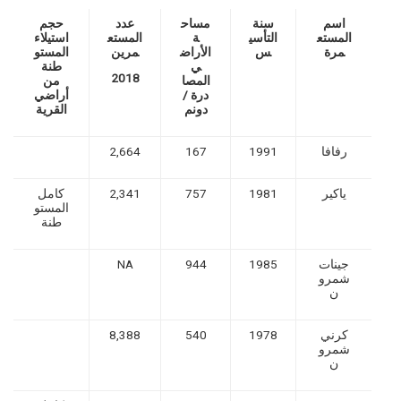
اسم
سنة
مساح
عدد
حجم
المستع
التأسي
ة
المستع
استيلاء
مرة
س
الأراض
مرين
المستو
ي
طنة
2018
المصا
من
درة /
أراضي
دونم
القرية
رفافا
1991
167
2,664
ياكير
1981
757
2,341
كامل
المستو
طنة
جينات
1985
944
NA
شمرو
ن
كرني
1978
540
8,388
شمرو
ن