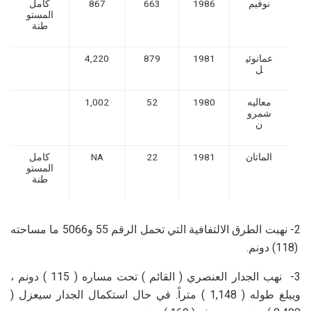
نوفيم
1986
663
867
كامل
المستو
طنة
عمانوئي
1981
879
4,220
ل
معاليه
1980
52
1,002
شمرو
ن
الماتان
1981
22
NA
كامل
المستو
طنة
2- نهبت الطرق الالتفافية التي تحمل الرقم 55 و5066 ما مساحته
(118) دونم.
3- نهب الجدار العنصري ( القائم ) تحت مساره ( 115 ) دونم ،
ويبلغ طوله ( 1,148 ) متراً. في حال استكمال الجدار سيعزل (