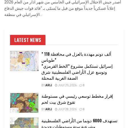
أصدر جيش الاحتلال الإسرائيلي في الخامس من شهر اذار من العام 2026
إعلاناً عسكرياً جديداً موقع من قبل ما يُسمّى بـ “قائد قوات جيش الدفاع
الإسرائيلي في منطقة...
LATEST NEWS
” 118 ألف دونم مهددة بالعزل في محافظة
طوباس”
إسرائيل تستكمل مشروع “الخط القرمزي”
وتوسع عزل الأراضي الفلسطينية شرق
الضفة الغربية المحتلة
BY
ARIJ
JULY 29, 2026
0
إقرار مخطط توسعي رئيسي في مستوطنة
تقوع شرق بيت لحم
BY
ARIJ
JULY 28, 2026
0
تستهدف 6000 دونما من الأراضي الفلسطينية
وشرعنة ستة مستوطنات جديدة