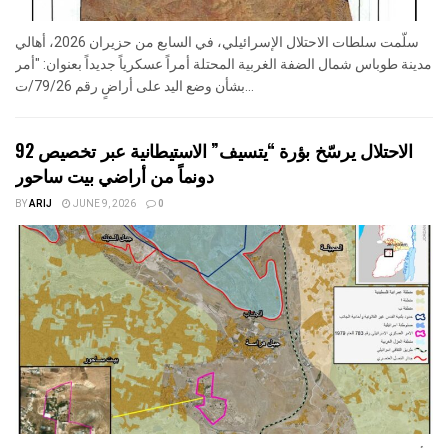
سلّمت سلطات الاحتلال الإسرائيلي، في السابع من حزيران 2026، أهالي
مدينة طوباس شمال الضفة الغربية المحتلة أمراً عسكرياً جديداً بعنوان: "أمر
بشأن وضع اليد على أراضٍ رقم 79/26/ت...
الاحتلال يرسّخ بؤرة “يتسيف” الاستيطانية عبر تخصيص 92
دونماً من أراضي بيت ساحور
BY
ARIJ
JUNE 9, 2026
0