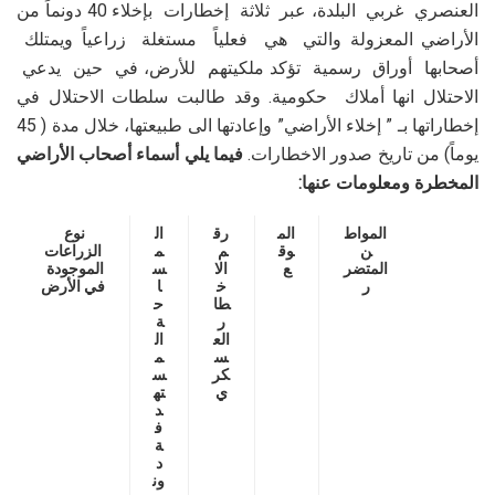
العنصري غربي البلدة، عبر ثلاثة إخطارات بإخلاء 40 دونماً من
الأراضي المعزولة والتي هي فعلياً مستغلة زراعياً ويمتلك
أصحابها أوراق رسمية تؤكد ملكيتهم للأرض، في حين يدعي
الاحتلال انها أملاك حكومية. وقد طالبت سلطات الاحتلال في
إخطاراتها بـ ” إخلاء الأراضي” وإعادتها الى طبيعتها، خلال مدة ( 45
يوماً) من تاريخ صدور الاخطارات.
فيما يلي أسماء أصحاب الأراضي
المخطرة ومعلومات عنها:
المواط
الم
رق
ال
نوع
ن
وق
م
م
الزراعات
المتضر
ع
الا
س
الموجودة
ر
خ
ا
في الأرض
طا
ح
ر
ة
الع
ال
س
م
كر
س
ي
ته
د
ف
ة
د
ون