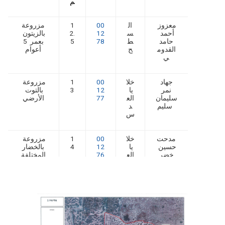
م
معزوز
ال
00
1
مزروعة
أحمد
س
12
2.
بالزيتون
حامد
ط
78
5
بعمر 5
القدوم
ح
أعوام
ي
جهاد
خلا
00
1
مزروعة
نمر
يا
12
3
بالتوت
سليمان
الع
77
الأرضي
سليم
د
س
مدحت
خلا
00
1
مزروعة
حسين
يا
12
4
بالخضار
خضر
الع
76
المختلفة
أبو زايد
د
وأشجار
س
الأفوكادو
المجموع
3
9.
5