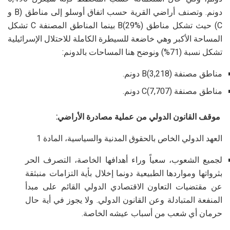
دونم. وتصنف أراضي القرية حسب اتفاق أوسلو إلى مناطق (B و
C) حيث تشكل مناطق B(29%) بينما المناطق المصنفة C تشكل
المساحة الأكبر وهي خاضعة للسيطرة الكاملة للاحتلال الإسرائيلية
تشكل نسبة (71%) ونوضح هنا المساحات بالدونم:
مناطق مصنفة B(3,218) دونم.
مناطق مصنفة C(7,707) دونم.
موقف القانون الدولي من عملية مصادرة الأراضي:
العهد الدولي الخاص بالحقوق المدنية والسياسية، المادة 1
لجميع الشعوب، سعياً وراء أهدافها الخاصة، التصرف الحر
بثرواتها ومواردها الطبيعية دونما إخلال بأية التزامات منبثقة
عن مقتضيات التعاون الاقتصادي الدولي القائم على مبدأ
المنفعة المتبادلة وعن القانون الدولي. ولا يجوز في أية حال
حرمان أي شعب من أسباب عيشه الخاصة.