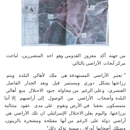
من جهته أكد معزوز القدومي وهو احد المتضررين، لباحث
مركز أبحاث الأراضي بالتالي:
” تعتبر الأراضي المستهدفة هي ملك لأهالي البلدة ويتم
زراعتها بشكل دوري ومستمر قبل وبعد الجدار الفاصل
العنصري، وعلى الرغم من محاولة جنود الاحتلال منع أهالي
البلدة وأصحاب الأراضي من الوصول إلى أراضيهم إلا أننا
متمسكون بحقنا في الأرض ونقوم على مدى عقود متتالية
بزراعتها، واليوم يعلن الاحتلال الإسرائيلي ان تلك الأراضي هي
أراضي دولة على الرغم من أنها مفتلحة ومشجرة بالزيتون،
ويمتلك أصحابها أوراق رسمية تؤكد ذلك”.