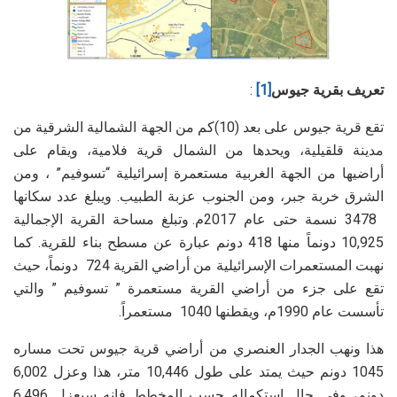
تعريف بقرية جيوس
[1]
:
تقع قرية جيوس على بعد (10)كم من الجهة الشمالية الشرقية من
مدينة قلقيلية، ويحدها من الشمال قرية فلامية، ويقام على
أراضيها من الجهة الغربية مستعمرة إسرائيلية “تسوفيم” ، ومن
الشرق خربة جبر، ومن الجنوب عزبة الطبيب. ويبلغ عدد سكانها
3478 نسمة حتى عام 2017م. وتبلغ مساحة القرية الإجمالية
10,925 دونماً منها 418 دونم عبارة عن مسطح بناء للقرية. كما
نهبت المستعمرات الإسرائيلية من أراضي القرية 724 دونماً، حيث
تقع على جزء من أراضي القرية مستعمرة ” تسوفيم ” والتي
تأسست عام 1990م، ويقطنها 1040 مستعمراً.
هذا ونهب الجدار العنصري من أراضي قرية جيوس تحت مساره
1045 دونم حيث يمتد على طول 10,446 متر، هذا وعزل 6,002
دونم، وفي حال استكماله حسب المخطط فإنه سيعزل 6,496