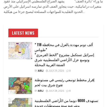
ما وراء "دائرة العنف" يشهد الصراع الفلسطيني الإسرائيلي منذ عقود
متغيرات دراماتيكية، حيث يتجاوز العنف الذي تمارسه اسرائيل على الأرض
الحدود التقليدية للمواجهات المسلحة ليصبح جزءا من هيكلية...
LATEST NEWS
” 118 ألف دونم مهددة بالعزل في محافظة
طوباس”
إسرائيل تستكمل مشروع “الخط القرمزي”
وتوسع عزل الأراضي الفلسطينية شرق
الضفة الغربية المحتلة
BY
ARIJ
JULY 29, 2026
0
إقرار مخطط توسعي رئيسي في مستوطنة
تقوع شرق بيت لحم
BY
ARIJ
JULY 28, 2026
0
تستهدف 6000 دونما من الأراضي الفلسطينية
وشرعنة ستة مستوطنات جديدة