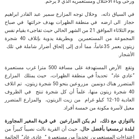
ورحى وباء الاحتلال ومستعمريه الذي لا يرحم.
في السياق ذاته، وخلال توجه المزارع سمير عبد القادر ابراهيم
حجاز الى ارضه في منطقة الظهرات بهدف حراثتها في صباح
يوم الثلاثاء الموافق 21 من الشهر الحالي حيث تفاجىء بقيام نفس
المجموعة من المستعمرين وبطريقة يدوية بإتلاف 40 شجرة
زيتون بعمر 35عاماً، مما أدى إلى إلحاق أضرار شاملة في تلك
الأشجار.
وتقع الأرض المستهدفة على مسافة 500 مترا غرب مستعمرة
“عادي عاد” تحديداً في منطقة الظهرات، حيث يمتلك المزارع
المتضرر هناك دونمين مزروعين بنحو 50 شجرة زيتون، تم اتلاف
40 شجرة زيتون منها، علماً أن كل شجرة تنتج في الظروف
العادية 10-12 كيلو غرام من زيت الزيتون، والمزارع المتضرر
معيل لأسرة مكونة من خمسة أفراد.
بالتوازي مع ذلك، لم يكن المزارعين في قرية المغير المجاورة
لبلدة ترمسعيا بأفضل حال
، حيث أن القرية نالت نصيباً كبيراً من
اعتداءات المستعمرين تحديداً من مستعمرة ” عادي عاد” الجاثمة