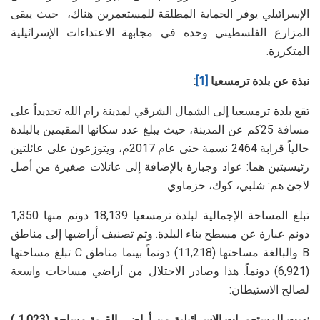
الإسرائيلي يوفر الحماية المطلقة للمستعمرين هناك، حيث يبقى
المزارع الفلسطيني وحده في مجابهة الاعتداءات الإسرائيلية
المتكررة.
نبذة
عن بلدة ترمسعيا
[1]
:
تقع بلدة ترمسعيا إلى الشمال الشرقي لمدينة رام الله تحديداً على
مسافة 25كم عن المدينة، حيث يبلغ عدد سكانها المقيمين بالبلدة
حالياً قرابة 2464 نسمة حتى عام 2017م، ويتوزعون على عائلتين
رئيسيتين هما: عواد وجبارة بالإضافة إلى عائلات صغيرة من أصل
لاجئ هم: شلبي، كوك، حزماوي.
تبلغ المساحة الإجمالية لبلدة ترمسعيا 18,139 دونم منها 1,350
دونم عبارة عن مسطح بناء البلدة. وتم تصنيف أراضيها إلى مناطق
B والبالغة مساحتها (11,218) دونماً بينما مناطق C تبلغ مساحتها
(6,921) دونماً. هذا وصادر الاحتلال من أراضي مساحات واسعة
لصالح الاستيطان:
نهبت المستعمرات الإسرائيلية من أراضي القرية مساحة (1,023 )