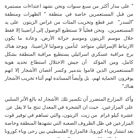
” على مدار أكثر من سبع سنوات ونحن نشهد اعتداءات مستمرة
من قبل المستعمرين خاصة في منطقة ” الظهرات ومنطقة
“السدر” عبر قطع وتخريب المئات من غراس الزيتون على يد
المستعمرين، ونحن فعلياً لا نستطيع الوصول إلى أراضينا إلا فقط
خلال موسم الزيتون وموسم حراثة الأرض، وعادة ما يكون
الارتباط الإسرائيلي متواجد لتأمين وصولنا لأراضينا، ويوجد هناك
برج مراقبة عسكري اسرائيلي يستطيع مراقبة المنطقة بشكل
كامل، ومن المؤكد أن جيش الاحتلال استطاع تحديد هوية
المستعمرين الذين قاموا بتدمير وكسر أغصان الأشجار إلا انهم
يوفرون الحماية لهم، بل وأيضاً المساندة لهم أثناء تخريب الأشجار
هناك”.
وأكد المزارع المتضرر أن تكسير تلك الأشجار له بالغ الأثر السلبي
على المزارعين، حيث ان الشجرة في المعدل تنتج ما لا يقل عن
عشرة كيلو غرام من زيت الزيتون، والتي تساهم في توفير قوت
المزارعين في ظل الظروف الصعبة التي تشهدها المنطقة وخاصة
بعد انتشار وباء كورونا، فالمزارع الفلسطيني بين رحى وباء كورونا