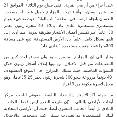
على أجزاء من أراضي القرية، ففي صباح يوم الثلاثاء الموافق 21
من شهر نيسان، وأثناء توجه المزارع جميل عبد الله مسعود
النعسان باتجاه ارضه في منطقة ” باب الواد” حيث تفاجىء بقيام
مستعمري مستعمرة عادي عاد باتلاف 40 شجرة زيتون بعمر
30 عاماً عبر تكسير أغصان الأشجار بطريقة يدوية، مما أدى إلى
تلفها بشكل كامل، علماً بأن الأرض المستهدفة تقع على مسافة
300مترا فقط جنوب مستعمرة ” عادي عاد”.
يشار الى ان المزارع المتضرر سبق وان تعرض لعدد كبير من
المضايقات من قبل الاحتلال من بينها إتلاف أشجار زيتون خلال
السنوات الماضية، حيث يمتلك المزارع في الموقع المستهدف
40 دونماً مزروعة بنحو 300 شجرة زيتون يعمر 25-35عاماً، وهو
معيل لأسرة مكونة من 9 أفراد.
من جهته أكد الأستاذ إياد حداد الناشط حقوقي لباحث مركز
أبحاث الأراضي بالتالي: “إن طبيعة الضرر ليس فقط الجانب
المادي بل أيضاً الجانب المعنوي أيضاً، حيث أن الأراضي المحاذية
لتلك المستعمرة قد تضررت بشكل كبير وملحوظ، والاحتلال