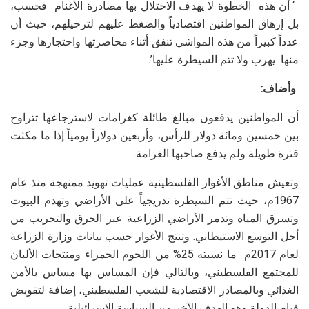
‘ أن هذه الخطوة لا يهدف الاحتلال بها مصادرة الأغنام فحسب،
بل إرهاق المواطنين اقتصادياً والضغط عليهم لترحيلهم، حيث أن
عدداً كبيراً من هذه المواشي تنفق أثناء محاصرتها واحتجازها وجزء
منها يهرب ولا تتم السيطرة عليها’.
وأضاف:
أن المواطنين يدفعون مبالغ طائلة كغرامات لاسترجاعها تتراوح
بين خمسين ومائة دولار للرأس، وأربعين دولاراً يومياً إذا ما مكثت
فترة طويلة ولم يدفع صاحبها الغرامة.
وتعيش مناطق الأغوار الفلسطينية عمليات تهويد ممنهجة منذ عام
1967م، حيث تتم السيطرة تدريجياً على الأراضي وتهدم البيوت
وتسرق المياه وتدمر الأراضي الزراعية عبر الحرق والتخريب من
أجل التوسع الاستيطاني. وتنتج الأغوار حسب بيانات وزارة الزراعة
لعام 2017م ما نسبته 25% من اللحوم الحمراء ومنتجات الألبان
للمجتمع الفلسطيني، وبالتالي فإن المساس بها مساس بالأمن
الغذائي وبالمصادر الاقتصادية للشعب الفلسطيني، إضافة لتقويض
قيام الدولة وهو الهدف الآخر من السياسة الإسرائيلية.