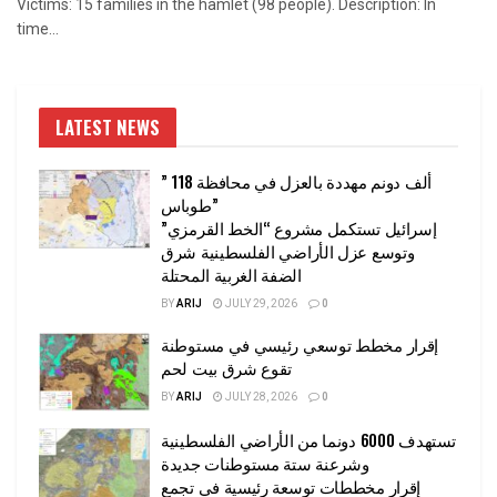
Victims: 15 families in the hamlet (98 people). Description: In
time...
LATEST NEWS
” 118 ألف دونم مهددة بالعزل في محافظة
طوباس”
إسرائيل تستكمل مشروع “الخط القرمزي”
وتوسع عزل الأراضي الفلسطينية شرق
الضفة الغربية المحتلة
BY
ARIJ
JULY 29, 2026
0
إقرار مخطط توسعي رئيسي في مستوطنة
تقوع شرق بيت لحم
BY
ARIJ
JULY 28, 2026
0
تستهدف 6000 دونما من الأراضي الفلسطينية
وشرعنة ستة مستوطنات جديدة
إقرار مخططات توسعة رئيسية في تجمع