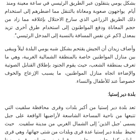
بشكل يومي يتنقلون عبر الطريق الرئيسي في ساعة معينة ومنذ
أيام يواجهون صعوبة ومعاناة بالتنقل مما اضطرهم إلى استخدام
ذلك الطريق الزراعي الذي سارع الاحتلال بإغلاقه مما زاد من
حجم المعاناة ودفع المواطنون إلى استخدام طرق أخرى تزيد
بمعدل 3كم عن نفس المسافة بالنسبة إلى المدخل الرئيسي”.
وأضاف زيدان أن الجيش يقتحم بشكل شبه يومي البلدة ليلاً ويبقى
بين منازل المواطنين خاصة بالمنطقة الشمالية الغربية، وهي ما
تعرف بمنطقة الشعب، حيث يقوم الجنود بإطلاق القنابل الصوتية
والإضاءة اتجاه منازل المواطنين، ما يسبب الإزعاج والخوف
خصوصاً عند للأطفال والنساء.
بلدة دير إستيا:
تعد بلدة دير إستيا من أكبر بلدات وقرى محافظة سلفيت التي
تتبعها من ناحية المساحة الشاسعة لأراضيها الواقعة على جبل
يسمى ‘جبل الذين’ إلى الشمال الغربي من مدينة سلفيت. حيث
تحيط ببلدة دير إستيا عدة قرى وبلدات من شتى جهاتها، وهي قرى
وبلدات كفل حارس، وحارس، وقراوة بني حسان، وقيرة، وزيتا