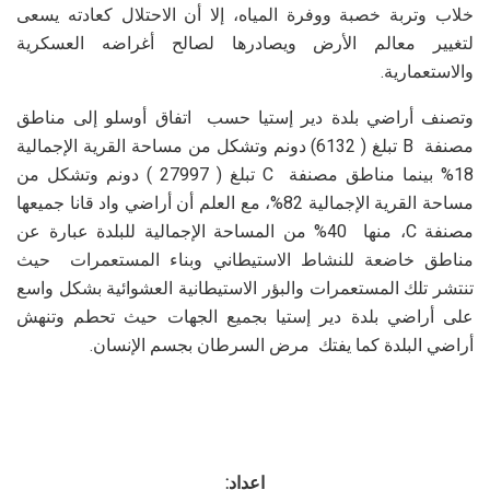
خلاب وتربة خصبة ووفرة المياه، إلا أن الاحتلال كعادته يسعى
لتغيير معالم الأرض ويصادرها لصالح أغراضه العسكرية
والاستعمارية.
وتصنف أراضي بلدة دير إستيا حسب اتفاق أوسلو إلى مناطق
مصنفة B تبلغ ( 6132) دونم وتشكل من مساحة القرية الإجمالية
18% بينما مناطق مصنفة C تبلغ ( 27997 ) دونم وتشكل من
مساحة القرية الإجمالية 82%، مع العلم أن أراضي واد قانا جميعها
مصنفة C، منها 40% من المساحة الإجمالية للبلدة عبارة عن
مناطق خاضعة للنشاط الاستيطاني وبناء المستعمرات حيث
تنتشر تلك المستعمرات والبؤر الاستيطانية العشوائية بشكل واسع
على أراضي بلدة دير إستيا بجميع الجهات حيث تحطم وتنهش
أراضي البلدة كما يفتك مرض السرطان بجسم الإنسان.
اعداد: