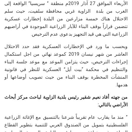
الأربعاء الموافق 27 آذار 2019م منطقة ” سريسيا” الواقعة إلى
الغرب من بلدة الزاوية غربي محافظة سلفيت، حيث سلم
الاحتلال هناك خمسة مزارعين من البلدة إخطارات عسكرية
تتضمن قراراً بوقف البناء للآبار الزراعية الموجودة في أراضيهم
الزراعية التي هي قيد التجهيز بدعوى عدم الترخيص.
وبحسب ما ورد في الإخطارات العسكرية فقد حدد الاحتلال
العاشر من شهر نيسان 2019 كموعد نهائي من اجل استكمال
إجراءات الترخيص، حيث يتزامن الموعد مع موعد جلسة البناء
والتنظيم في محكمة “بيت أيل” العسكرية للنظر في قانونية
المنشآت المخطرة بوقف البناء من حيث تصويب أوضاعها أو
هدمها.
من جهته أفاد نعيم شقير رئيس بلدية الزاوية لباحث مركز أبحاث
الأراضي بالتالي:
” منذ ما يقارب عام تقريباً شرعنا بالتنسيق مع الإغاثة الزراعية
الفلسطينية بتمويل من الصندوق العربي للتنمية بتطوير القطاع