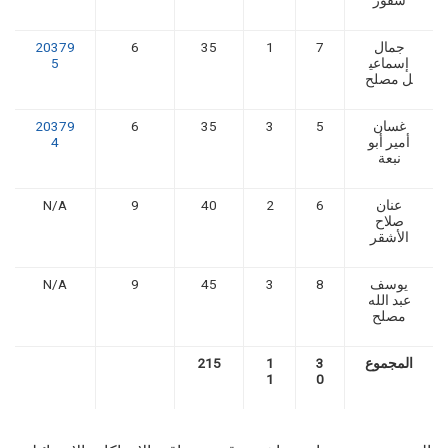
شقور
جمال
7
1
35
6
20379
إسماعي
5
ل مصلح
غسان
5
3
35
6
20379
أمير أبو
4
نبعة
عنان
6
2
40
9
N/A
صلاح
الأشقر
يوسف
8
3
45
9
N/A
عبد الله
مصلح
المجموع
3
1
215
1
0