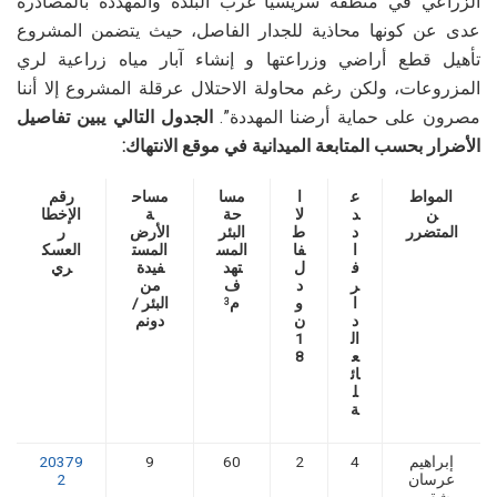
الزراعي في منطقة سريسيا غرب البلدة والمهددة بالمصادرة
عدى عن كونها محاذية للجدار الفاصل، حيث يتضمن المشروع
تأهيل قطع أراضي وزراعتها و إنشاء آبار مياه زراعية لري
المزروعات، ولكن رغم محاولة الاحتلال عرقلة المشروع إلا أننا
مصرون على حماية أرضنا المهددة”.
الجدول التالي يبين تفاصيل
الأضرار بحسب المتابعة الميدانية في موقع الانتهاك:
المواط
ع
ا
مسا
مساح
رقم
ن
د
لا
حة
ة
الإخطا
المتضرر
د
ط
البئر
الأرض
ر
ا
فا
المس
المست
العسك
ف
ل
تهد
فيدة
ري
ر
د
ف
من
ا
و
م
البئر /
3
د
ن
دونم
ال
1
ع
8
ائ
ل
ة
إبراهيم
4
2
60
9
20379
عرسان
2