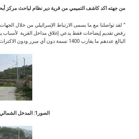
من جهته اكد كاشف التميمي من قرية دير نظام لباحث مركز أبحاث
” لقد تواصلنا مع ما يسمى الارتباط الإسرائيلي من خلال الجهات 
رفض تقديم إيضاحات فقط يدعي إغلاق مداخل القرية لأسباب يصفه
البالغ عددهم ما يقارب 1400 نسمة دون أي مبرر ودون الاكتراث بالقيم الإنسانية وحق السكان بالحركة و التنقل”.
الصور1: المدخل الشمالي ( اللون الأصفر)