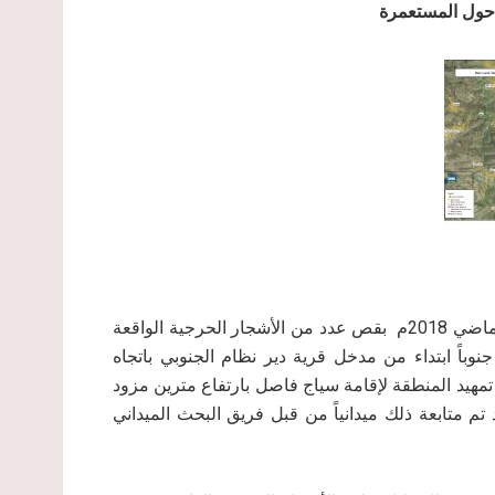
يشار إلى أن قوات جيش الاحتلال قد شرعت في أواخر العام الماضي 2018م بقص عدد من الأشجار الحرجية الواقعة
اً ابتداء من مدخل قرية دير نظام الجنوبي باتجاه
 1كم وبعرض 4 أمتار، حيث جرى تمهيد المنطقة لإقامة سياج فاصل بارتفاع مترين مزود
 تم متابعة ذلك ميدانياً من قبل فريق البحث الميداني