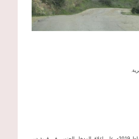
ية.
أقدمت قوات جيش الاحتلال صباح يوم الأربعاء الموافق 13 شباط 2019م على إغلاق المدخل الجنوبي في قرية دير