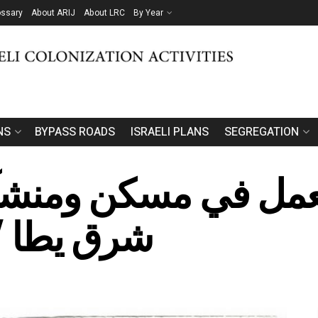
ossary
About ARIJ
About LRC
By Year
NS
BYPASS ROADS
ISRAELI PLANS
SEGREGATION
عمل في مسكن ومنشآت
شرق يطا /