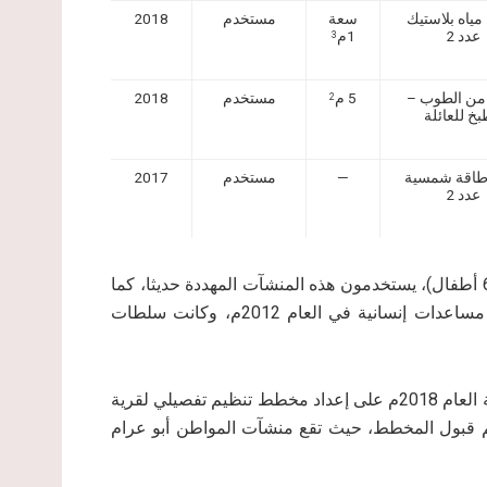
مياه بلاستيك
سعة
مستخدم
2018
عدد 2
1م
3
من الطوب –
5 م
مستخدم
2018
2
خ للعائلة
 طاقة شمسية
—
مستخدم
2017
عدد 2
ويعيل المواطن أبو عرام أسرة مكونة من (8 أفراد) من بينهم ( 6 أطفال)، يستخدمون هذه المنشآت المهددة حديثا، كما
) مقدم من مؤسسة مساعدات إنسانية في العام 2012م، وكانت سلطات
كما تجدر الإشارة إلى أن مجلس قروي مسافر يطا قد عمل نهاية العام 2018م على إعداد مخطط تنظيم تفصيلي لقرية
 وتم قبول المخطط، حيث تقع منشآت المواطن أبو عرام