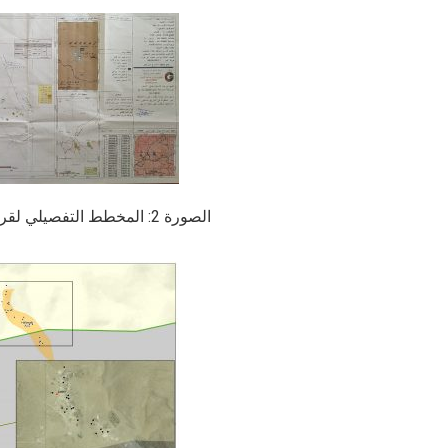
الصورة 2: المخطط التفصيلي لقرية الحلاوة – مسافر يطا