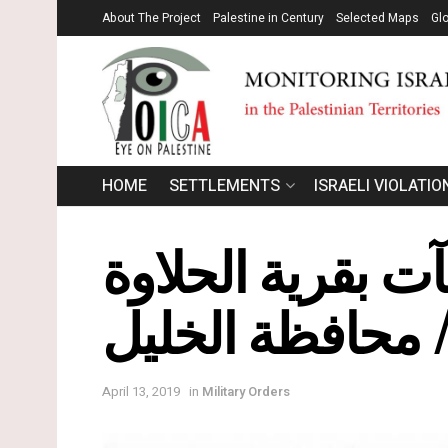
About The Project
Palestine in Century
Selected Maps
Gl
HOME
SETTLEMENTS
ISRAELI VIOLATIO
 بقرية الحلاوة
 محافظة الخليل
April 13, 2019
in
Military Orders