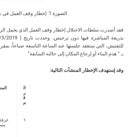
الصورة 1: إخطار وقف العمل في منشآت المواطن أبو عرام
للتفتيش، التي ستعقد جلستها عند الساعة التاسعة صباحاً، بمق
بـ ” هدم البناء أو إرجاع المكان إلى حالته السابقة”.
وقد إستهدف الإخطار المنشآت التالية:
ال
المن
ر
ق
م
1
غرفة
مسك