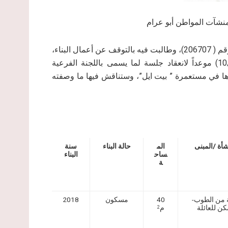
فقد أصدرت سلطات الاحتلال إخطار وقف العمل الذي يحمل الرقم ( 206707)، وطالبت فيه بالتوقف عن أعمال البناء،
بذريعة المباشرة فيها دون ترخيص، وحددت تاريخ ( 10/3/2019) موعداً لانعقاد جلسة لما يسمى باللجنة الفرعية
رها في مستعمرة ” بيت ايل”، وستناقش فيها ما وصفته
شأة /المبنى
الم
حالة البناء
سنة
ساح
البناء
ة
 من الطوب-
40
مسكون
2018
ن للعائلة
م
2