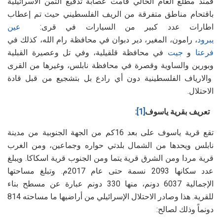
فمنذ مطلع العام الحالي قامت عصابة تدفيع الثمن الاسرائيلية
باقتحام مناطق متفرقة من الريف الفلسطيني حيث تم إعطاب
اطارات عدد كبير من السيارات في قرى:
عين
يبرود
، رامون، المغير، دير دبوان في محافظة رام الله، كذلك في
فرعتا
و
جيت
في محافظة قلقيلية، وفي تل وعصيرة القبلية
وبورين والساوية وقصرة في محافظة نابلس، وغيرها من القرى
والارياف الفلسطينية دون أي رادع بل بتشجيع من قبل قادة
الاحتلال.
تعريف بقرية ياسوف
[1]
:
تقع قرية ياسوف على بعد 16كم من الجهة الجنوبية من مدينة
نابلس ويحدها من الشمال بلدتي حواره وجماعين، ومن الغرب
قرية مردا ومن الشرق قرية يتما ومن الجنوب قرية اسكاكا. ويبلغ
عدد سكانها 2093 نسمة حتى عام 2017م. وتبلغ مساحتها
الإجمالية 6037 دونم، منها 330 دونم عبارة عن مسطح بناء
للقرية. هذا وصادر الاحتلال الإسرائيلي من أراضيها ما مساحته 814
دونماً وذلك لصالح: