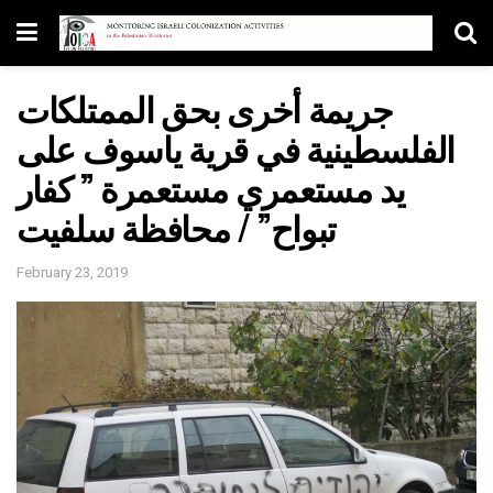
جريمة أخرى بحق الممتلكات
الفلسطينية في قرية ياسوف على
يد مستعمري مستعمرة ” كفار
تبواح” / محافظة سلفيت
February 23, 2019