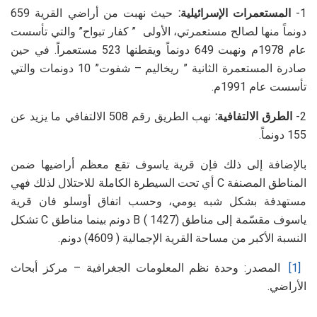
1-
المستعمرات الإسرائيلية:
حيث نهبت من أراضي القرية 659
دونماً منها لصالح مستعمرتي، الأولى ” كفار تبواح” والتي تأسست
عام 1978م ونهبت 649 دونماً ويقطنها 523 مستعمراً. في حين
صادرة المستعمرة الثانية ” ريخاليم – شفوت” 10 دونمات والتي
تأسست عام 1991م.
2-
الطرق الالتفافية:
نهب الطريق رقم 508 الالتفافي ما يزيد عن
155 دونماً.
بالإضافة إلى ذلك فإن قرية ياسوف تقع معظم أراضيها ضمن
المناطق المصنفة C أي تحت السيطرة الكاملة للاحتلال لذلك فهي
مستهدفة بشكل شبه يومي، وحسب اتفاق أوسلو فان قرية
ياسوف مقسّمة إلى مناطق B ( 1427) دونم بينما مناطق C تشكل
النسبة الأكبر من مساحة القرية الإجمالية ( 4609) دونم.
[1]
المصدر: وحدة نظم المعلومات الجغرافية – مركز أبحاث
الأراضي.