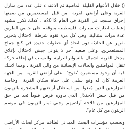
(( خلال الأعوام القليلة الماضية تم الاعتداء على عدد من منازل
القرية وعلى أراضي القرية من قبل المستعمرين من ضمنها
إحراق مسجد في القرية في العام 2012م ، كذلك تكرر مشهد
إعطاب اطارات سيارات فلسطينية متوقفة على جانبي الطريق
عدة مرات متتالية، وفي كل مرة تقوم شرطة الاحتلال بتحرير
تقرير عن الحادثة دون اتخاذ أي خطوات جديدة في كبح جماح
المستعمرين، وعلى صعيد آخر لا يتوانى جيش الاحتلال بإغلاق
مدخل القرية الشمال بالسواتر الترابية والتسبب في إعاقة حركة
تنقل المواطنين والحالات الإنسانية من والى القرية ، ومما لاشك
فيه أن وجود مستعمرة “تفوح” على أراضي القرية من الجهة
الغربية كان له وقع سلبي على حياة سكان القرية وخاصة
المزارعين الذين مُنعوا من استغلال أراضيهم المشجرة بالزيتون
من قبل جيش الاحتلال الذي بدوره فرض قيوداً تحد من حق
المزارعين من فلاحة أراضيهم وجني ثمار الزيتون في موسم
الزيتون من كل عام”.
وبحسب مؤشرات البحث الميداني لطاقم مركز ابحاث الأراضي