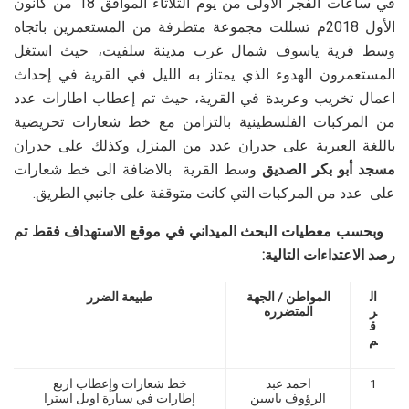
في ساعات الفجر الأولى من يوم الثلاثاء الموافق 18 من كانون
الأول 2018م تسللت مجموعة متطرفة من المستعمرين باتجاه
وسط قرية ياسوف شمال غرب مدينة سلفيت، حيث استغل
المستعمرون الهدوء الذي يمتاز به الليل في القرية في إحداث
اعمال تخريب وعربدة في القرية، حيث تم إعطاب اطارات عدد
من المركبات الفلسطينية بالتزامن مع خط شعارات تحريضية
باللغة العبرية على جدران عدد من المنزل وكذلك على جدران
مسجد أبو بكر الصديق
وسط القرية بالاضافة الى خط شعارات
على عدد من المركبات التي كانت متوقفة على جانبي الطريق.
وبحسب معطيات البحث الميداني في موقع الاستهداف فقط تم
رصد الاعتداءات التالية:
ال
المواطن / الجهة
طبيعة الضرر
ر
المتضرره
ق
م
1
احمد عبد
خط شعارات وإعطاب اربع
الرؤوف ياسين
إطارات في سيارة اوبل استرا