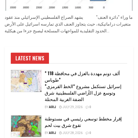
ما وراء "دائرة العنف" يشهد الصراع الفلسطيني الإسرائيلي منذ عقود
متغيرات دراماتيكية، حيث يتجاوز العنف الذي تمارسه اسرائيل على الأرض
الحدود التقليدية للمواجهات المسلحة ليصبح جزءا من هيكلية...
LATEST NEWS
” 118 ألف دونم مهددة بالعزل في محافظة
طوباس”
إسرائيل تستكمل مشروع “الخط القرمزي”
وتوسع عزل الأراضي الفلسطينية شرق
الضفة الغربية المحتلة
BY
ARIJ
JULY 29, 2026
0
إقرار مخطط توسعي رئيسي في مستوطنة
تقوع شرق بيت لحم
BY
ARIJ
JULY 28, 2026
0