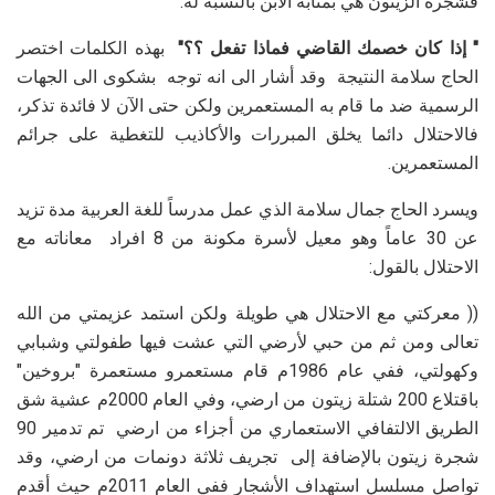
فشجرة الزيتون هي بمثابة الابن بالنسبة له.
" إذا كان خصمك القاضي فماذا تفعل ؟؟"
بهذه الكلمات اختصر
الحاج سلامة النتيجة وقد أشار الى انه توجه بشكوى الى الجهات
الرسمية ضد ما قام به المستعمرين ولكن حتى الآن لا فائدة تذكر،
فالاحتلال دائما يخلق المبررات والأكاذيب للتغطية على جرائم
المستعمرين.
ويسرد الحاج جمال سلامة الذي عمل مدرساً للغة العربية مدة تزيد
عن 30 عاماً وهو معيل لأسرة مكونة من 8 افراد معاناته مع
الاحتلال بالقول:
(( معركتي مع الاحتلال هي طويلة ولكن استمد عزيمتي من الله
تعالى ومن ثم من حبي لأرضي التي عشت فيها طفولتي وشبابي
وكهولتي، ففي عام 1986م قام مستعمرو مستعمرة "بروخين"
باقتلاع 200 شتلة زيتون من ارضي، وفي العام 2000م عشية شق
الطريق الالتفافي الاستعماري من أجزاء من ارضي تم تدمير 90
شجرة زيتون بالإضافة إلى تجريف ثلاثة دونمات من ارضي، وقد
تواصل مسلسل استهداف الأشجار ففي العام 2011م حيث أقدم