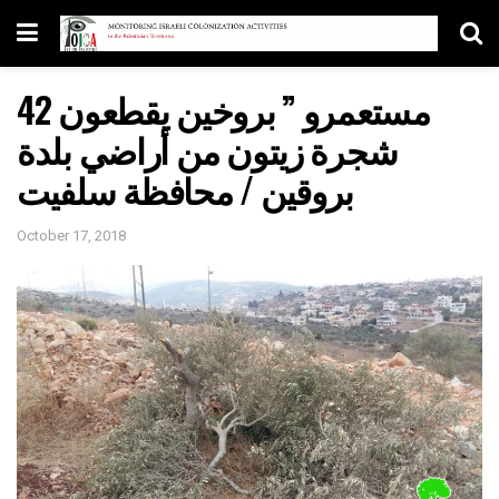
مستعمرو ” بروخين يقطعون 42
شجرة زيتون من أراضي بلدة
بروقين / محافظة سلفيت
October 17, 2018