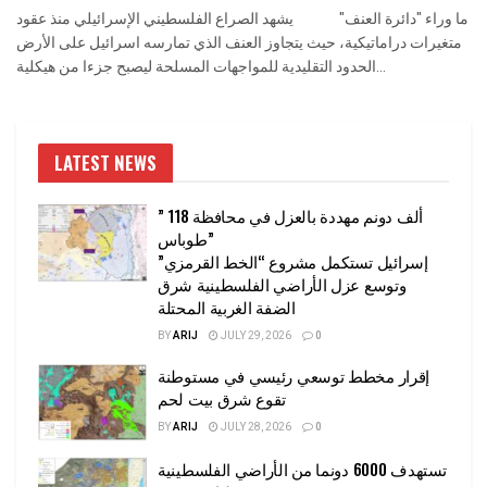
ما وراء "دائرة العنف" يشهد الصراع الفلسطيني الإسرائيلي منذ عقود
متغيرات دراماتيكية، حيث يتجاوز العنف الذي تمارسه اسرائيل على الأرض
الحدود التقليدية للمواجهات المسلحة ليصبح جزءا من هيكلية...
LATEST NEWS
” 118 ألف دونم مهددة بالعزل في محافظة
طوباس”
إسرائيل تستكمل مشروع “الخط القرمزي”
وتوسع عزل الأراضي الفلسطينية شرق
الضفة الغربية المحتلة
BY
ARIJ
JULY 29, 2026
0
إقرار مخطط توسعي رئيسي في مستوطنة
تقوع شرق بيت لحم
BY
ARIJ
JULY 28, 2026
0
تستهدف 6000 دونما من الأراضي الفلسطينية