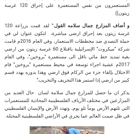
المستعمرون من نفس المستعمرة على إحراق 120 غرسة
زيتون)).
و أضاف المزارع جمال سلامه القول
:" لقد قمت بزراعة 120
غرسة زيتون بعد إحراق ارضي مباشرة، لتكون عنوان لي في
حملة التصدي ضد مخططات الاستعمار، وفي العام 2016م قامت
شركة "ميكروت" الإسرائيلية باقتلاع 60 غرسة زيتون من ارضي
بغية تمديد خط مائي ناقل الى مستعمرة "بروخين"، وفي العام
2017م عشية اجراء توسعة في محيط مستعمرة "بروخين" قام
الاحتلال بإلقاء جزء من الركام فوق ارضي وهذا بدوره يهدد قسم
كبير من ارضي إذا استمر هذا التجريف والتخريب".
يذكر ان ما حصل للمزارع جمال سلامة لسان حال العديد من
المزارعين في مختلف الأرياف الفلسطينية المحاذية للمستعمرات
التي تلتهم الأرض يوماً تلو يوم، وتهدد الأرض والإنسان الفلسطيني
في ظل صمت العالم عما يجري في الأراضي الفلسطينية المحتلة.