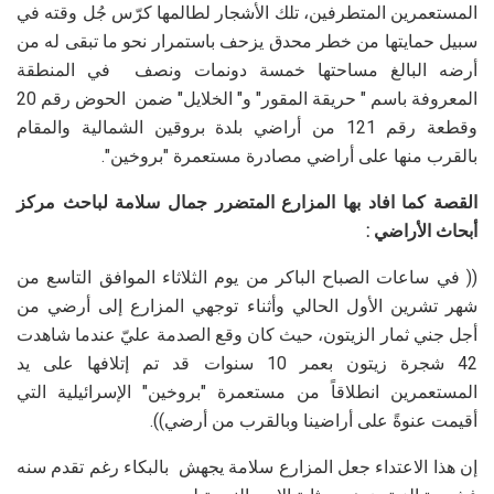
المستعمرين المتطرفين، تلك الأشجار لطالمها كرّس جُل وقته في
سبيل حمايتها من خطر محدق يزحف باستمرار نحو ما تبقى له من
أرضه البالغ مساحتها خمسة دونمات ونصف في المنطقة
المعروفة باسم " حريقة المقور" و" الخلايل" ضمن الحوض رقم 20
وقطعة رقم 121 من أراضي بلدة بروقين الشمالية والمقام
بالقرب منها على أراضي مصادرة مستعمرة "بروخين".
القصة كما افاد بها المزارع المتضرر جمال سلامة لباحث مركز
أبحاث الأراضي :
(( في ساعات الصباح الباكر من يوم الثلاثاء الموافق التاسع من
شهر تشرين الأول الحالي وأثناء توجهي المزارع إلى أرضي من
أجل جني ثمار الزيتون، حيث كان وقع الصدمة عليّ عندما شاهدت
42 شجرة زيتون بعمر 10 سنوات قد تم إتلافها على يد
المستعمرين انطلاقاً من مستعمرة "بروخين" الإسرائيلية التي
أقيمت عنوةً على أراضينا وبالقرب من أرضي)).
إن هذا الاعتداء جعل المزارع سلامة يجهش بالبكاء رغم تقدم سنه