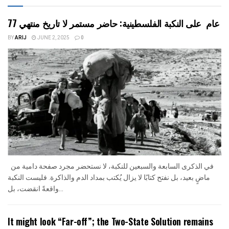
77 عام على النكبة الفلسطينية: حاضر مستمر لا تاريخ منتهي
BY
ARIJ
JUNE 2, 2025
0
في الذكرى السابعة والسبعين للنكبة، لا نستحضر مجرد صفحة دامية من
ماضٍ بعيد، بل نفتح كتابًا لا يزال يُكتب بمداد الدم والذاكرة. فليست النكبة
واقعةً انقضت، بل...
It might look “Far-off”; the Two-State Solution remains