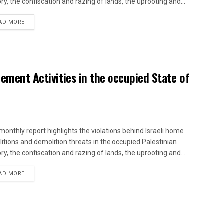
ory, the confiscation and razing of lands, the uprooting and...
DETAILS
AD MORE
lement Activities in the occupied State of
onthly report highlights the violations behind Israeli home
itions and demolition threats in the occupied Palestinian
ory, the confiscation and razing of lands, the uprooting and...
DETAILS
AD MORE