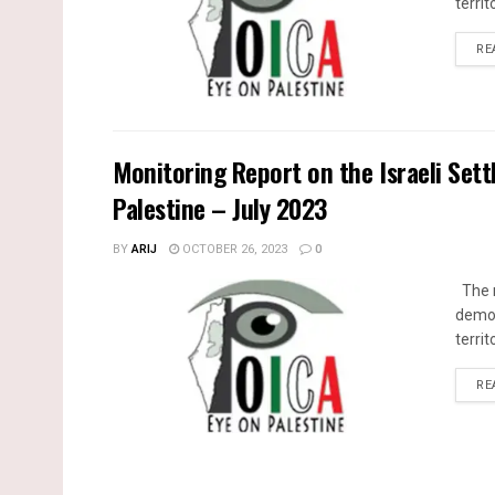
territ
RE
Monitoring Report on the Israeli Sett
Palestine – July 2023
BY
ARIJ
OCTOBER 26, 2023
0
The m
demol
territ
RE