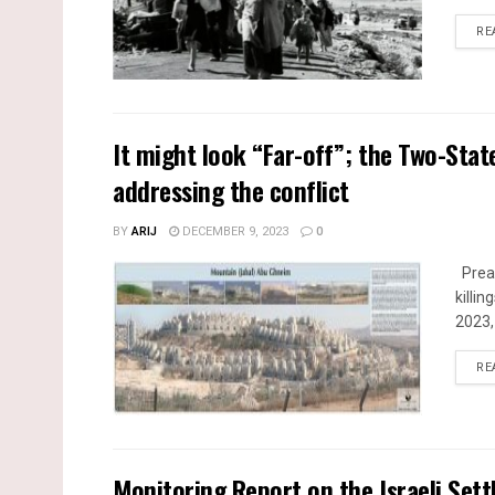
RE
It might look “Far-off”; the Two-Stat
addressing the conflict
BY
ARIJ
DECEMBER 9, 2023
0
Pream
killi
2023,
RE
Monitoring Report on the Israeli Sett