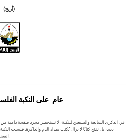
(أريج)
عام على النكبة الفلسطي
بعيد، بل نفتح كتابًا لا يزال يُكتب بمداد الدم والذاكرة. فليست النكبة 
انقضت، بل...