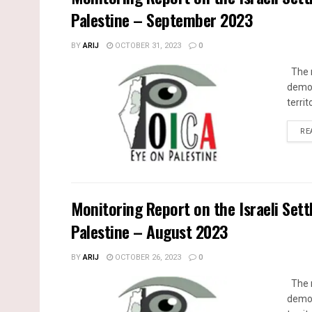
Palestine – September 2023
BY
ARIJ
OCTOBER 31, 2023
0
The m
demol
territ
RE
Monitoring Report on the Israeli Sett
Palestine – August 2023
BY
ARIJ
OCTOBER 26, 2023
0
The m
demol