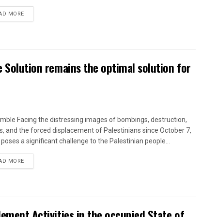
DETAILS
AD MORE
e Solution remains the optimal solution for
ble Facing the distressing images of bombings, destruction,
ngs, and the forced displacement of Palestinians since October 7,
 poses a significant challenge to the Palestinian people...
DETAILS
AD MORE
lement Activities in the occupied State of