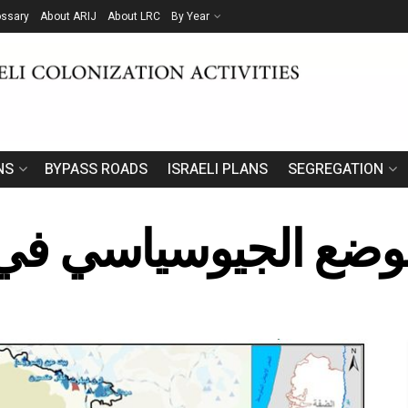
ossary
About ARIJ
About LRC
By Year
NS
BYPASS ROADS
ISRAELI PLANS
SEGREGATION
وضع الجيوسياسي في 