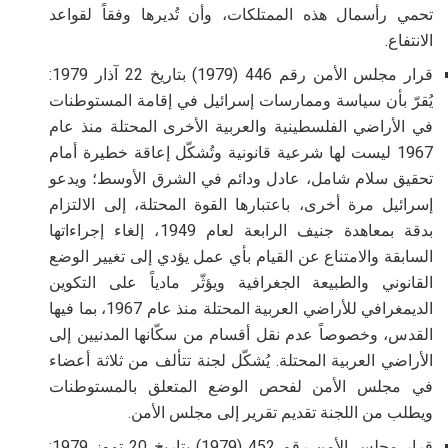
تحمي رأسمال هذه الممتلكات، وأن تُديرها وفقاً لقواعد
الانتفاع
.
قرار مجلس الأمن رقم 446 (1979) بتاريخ 22 آذار 1979:
يُقرّ بأن سياسة وممارسات إسرائيل في إقامة المستوطنات
في الأراضي الفلسطينية والعربية الأخرى المحتلة منذ عام
1967 ليست لها شرعية قانونية وتُشكّل إعاقة خطيرة أمام
تحقيق سلام شامل، عادل ودائم في الشرق الأوسط؛ ويدعو
إسرائيل مرة أخرى، باعتبارها القوة المحتلة، إلى الالتزام
بدقة بمعاهدة جنيف الرابعة لعام 1949، إلغاء إجراءاتها
السابقة والامتناع عن القيام بأي عمل يؤدي إلى تغيير الوضع
القانوني والطبيعة الجغرافية ويؤثّر مادياً على التكوين
الديمغرافي للأراضي العربية المحتلة منذ عام 1967، بما فيها
القدس، وخصوصاً عدم نقل أقسام من سكّانها المدنيين إلى
الأراضي العربية المحتلة. يُشكّل لجنة تتألف من ثلاثة أعضاء
في مجلس الأمن لفحص الوضع المتعلق بالمستوطنات
ويطلب من اللجنة تقديم تقرير إلى مجلس الأمن
.
قرار مجلس الأمن رقم 452 (1979) بتاريخ 20 تموز 1979: