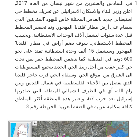
في السادس والعشرين من شهر نيسان من العام 2017,
اعلن وزير البناء والاسكان الاسرائيلي عن تحريك مخطط حي
استيطاني جديد بالقدس المحتلة خاص لليهود 'المتدينين' الذي
سيقام على أرض مطار 'قلنديا' المهجور
.
وتم تحضير المخطط
قبل عدة سنوات ليشمل آلاف الوحدات الاستيطانية. وبحسب
المخطط الاستيطاني, سوف يضم أراض في مطار 'قلنديا'
المهجور وسيشمل 15 ألف وحدة استيطانية تمتد على نحو
600 دونم في المنطقة كما يتضمن المخطط حفر نفق تحت
حي كفر عقب من أجل ربط الحي الجديد بتجمع المستوطنات
الى الشرق من موقع الحي. وسيقام الحي قرب حاجز قلنديا
الذي يفصل بين الأحياء الفلسطينية في شمال القدس وبين
رام الله، أي في الطرف الشمالي للمنطقة التي صادرتها
إسرائيل بعد حرب 67، وتعتبر هذه المنطقة أكثر المناطق
كثافة سكانية عربية في الضفة الغربية.
. الخريطة رقم 3