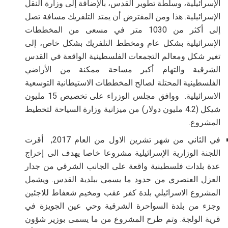
الإسرائيلية، وسلطة تطوير القدس، بالإضافة إلى وزارة النقل
الإسرائيلية. هذا ومن المفترض أن يمتد التلفريك مسافة تصل
إلى أكثر من 1030 متر في مسعى من المخططات
الإسرائيلية بشكل عام ومخطط التلفريك بشكل خاص، إلى
تغير شكل ومعالم التجمعات الفلسطينية الواقعة في القدس
الشرقية والتهام أكبر مساحة ممكنة من الأراضي
الفلسطينية المحتلة لصالح المخططات الاستيطانية التوسعية
الاسرائيلية. ووافق مجلس الوزراء على تخصيص 15 مليون
شيكل (4.2 مليون دولار) من ميزانية وزارة السياحة لتخطيط
المشروع
.
في الثاني من شهر تشرين الاول من العام 2017, أقرت
اللجنة الوزارية الإسرائيلية مشروعا خاصا يهدف الى إخراج
عدة بلدات فلسطينية واقعة على الجانب الشرقي من جدار
العزل العنصري من حدود ما يسمى ببلدية القدس. ويشمل
المشروع الاسرائيلي بلدة كفر عقب ومخيم شعفاط للاجئين
وجزء من بلدة السواحرة الشرقية وحي عين الجويزة في
قرية الولجة. وتم طرح المشروع من ما يسمى بوزير شؤون