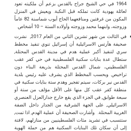
1964 في حي الشيخ جراح بالقدس بزعم أن ملكيته تعود
لعائلة يهودية كانت تملكه قبل النكبة
.
ويعيش في المنزل
المكون من غرفتين ومنافعهما الحاج أيوب شماسنة 82 عاماً
وزوجته، وابنهما محمد وزوجته وأولاده الستة – 10 أشخاص.
في الثالث من شهر تشرين الثاني من العام 2017, نشرت
صحيفة هآرتس الاسرائيلية أن إسرائيل تنوي تنفيذ مخطط
سري لتنفيذ أكبر عملية هدم في مدينة القدس المحتلة,
ستطال عدة بنايات سكنية الفلسطينية في حي كفر عقب
الفلسطيني، شمال القدس المحتلة بذريعة البناء دون
تراخيص
.
وبحسب المخطط الذي يشرف عليه رئيس بلدية
القدس نير بركات، سيتم تفجير وهدم ستة بنايات سكنية في
منطقة كفر عقب كل منها على الأقل مؤلف من ستة أو
سبعة طوابق, في الجزء الذي يقع خارج جدارالعزل العنصري
الاسرائيلي, على الجهة الشرقية من الجدار داخل الضفة
الغربية المحتلة. وأشارت الصحيفة أن عملية الهدم, اذا تمت,
ستتسبب في تشريد مئات الفلسطينيين من منازلهم، لافتة
إلى أن سكان تلك البنايات السكنية هم من حملة الهوية