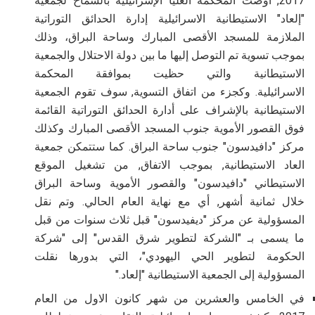
2017, أوصت المحكمة العليا الإسرائيلية بالسماح لجمعيه
"إلعاد" الاستيطانية الاسرائيلية إدارة الحدائق التوراتية
الملازمة للمسجد الأقصى المبارك وساحة البراق، وذلك
بموجب تسوية تم التوصل إليها ما بين دولة الاحتلال والجمعية
الاستيطانية والتي حظيت بموافقة المحكمة
الاسرائيلية
.
وكجزء من اتفاق التسوية, سوف تقوم الجمعية
الاستيطانية بالإشراف على أدارة الحدائق التوراتية القائمة
فوق القصور الأموية جنوب المسجد الأقصى المبارك وكذلك
مركز "دافيدسون" جنوب ساحة البراق
.
كما ستتمكن جمعية
العاد الاستيطانية, بموجب الاتفاق, من تشغيل الموقع
الاستيطاني "دافيدسون" والقصور الأموية وساحة البراق
خلال ثمانية أشهر, أي مع نهاية العام الحالي. وتم نقل
المسؤولية عن مركز "ديفيدسون" قبل ثلاث سنوات من قبل
ما يسمى بـ "الشركة لتطوير شرق القدس" إلى "شركة
الحكومة لتطوير الحي اليهودي"، التي بدورها نقلت
المسؤولية إلى الجمعية الاستيطانية "إلعاد
".
في الخامس والعشرين من شهر كانون الاول من العام