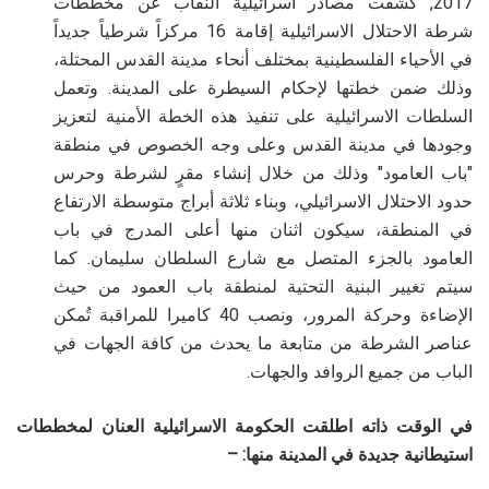
2017, كشفت مصادر اسرائيلية النقاب عن مخططات
شرطة الاحتلال الاسرائيلية إقامة 16 مركزاً شرطياً جديداً
في الأحياء الفلسطينية بمختلف أنحاء مدينة القدس المحتلة،
وذلك ضمن خطتها لإحكام السيطرة على المدينة
.
وتعمل
السلطات الاسرائيلية على تنفيذ هذه الخطة الأمنية لتعزيز
وجودها في مدينة القدس وعلى وجه الخصوص في منطقة
"باب العامود" وذلك من خلال إنشاء مقرٍ لشرطة وحرس
حدود الاحتلال الاسرائيلي، وبناء ثلاثة أبراج متوسطة الارتفاع
في المنطقة، سيكون اثنان منها أعلى المدرج في باب
العامود بالجزء المتصل مع شارع السلطان سليمان. كما
سيتم تغيير البنية التحتية لمنطقة باب العمود من حيث
الإضاءة وحركة المرور، ونصب 40 كاميرا للمراقبة تُمكن
عناصر الشرطة من متابعة ما يحدث من كافة الجهات في
الباب من جميع الروافد والجهات
.
في الوقت ذاته اطلقت الحكومة الاسرائيلية العنان لمخططات
استيطانية جديدة في المدينة منها: –