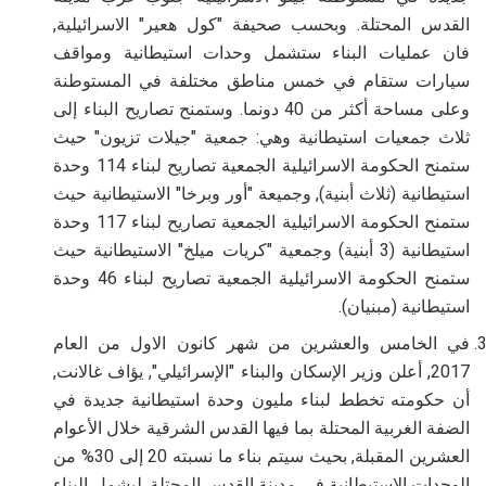
القدس المحتلة. وبحسب صحيفة "كول هعير" الاسرائيلية,
فان عمليات البناء ستشمل وحدات استيطانية ومواقف
سيارات ستقام في خمس مناطق مختلفة في المستوطنة
وعلى مساحة أكثر من 40 دونما. وستمنح تصاريح البناء إلى
ثلاث جمعيات استيطانية وهي: جمعية "جيلات تزيون" حيث
ستمنح الحكومة الاسرائيلية الجمعية تصاريح لبناء 114 وحدة
استيطانية (ثلاث أبنية), وجميعة "أور وبرخا" الاستيطانية حيث
ستمنح الحكومة الاسرائيلية الجمعية تصاريح لبناء 117 وحدة
استيطانية (3 أبنية) وجمعية "كريات ميلخ" الاستيطانية حيث
ستمنح الحكومة الاسرائيلية الجمعية تصاريح لبناء 46 وحدة
استيطانية (مبنيان).
في الخامس والعشرين من شهر كانون الاول من العام
2017, أعلن وزير الإسكان والبناء "الإسرائيلي", يؤاف غالانت,
أن حكومته تخطط لبناء مليون وحدة استيطانية جديدة في
الضفة الغربية المحتلة بما فيها القدس الشرقية خلال الأعوام
العشرين المقبلة, بحيث سيتم بناء ما نسبته 20 إلى 30% من
الوحدات الاستيطانية في مدينة القدس المحتلة, ليشمل البناء