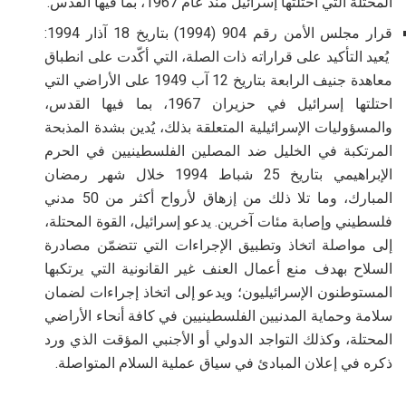
المحتلة التي احتلتها إسرائيل منذ عام 1967، بما فيها القدس
.
قرار مجلس الأمن رقم 904 (1994) بتاريخ 18 آذار 1994:
يُعيد التأكيد على قراراته ذات الصلة، التي أكّدت على انطباق
معاهدة جنيف الرابعة بتاريخ 12 آب 1949 على الأراضي التي
احتلتها إسرائيل في حزيران 1967، بما فيها القدس،
والمسؤوليات الإسرائيلية المتعلقة بذلك، يُدين بشدة المذبحة
المرتكبة في الخليل ضد المصلين الفلسطينيين في الحرم
الإبراهيمي بتاريخ 25 شباط 1994 خلال شهر رمضان
المبارك، وما تلا ذلك من إزهاق لأرواح أكثر من 50 مدني
فلسطيني وإصابة مئات آخرين. يدعو إسرائيل، القوة المحتلة،
إلى مواصلة اتخاذ وتطبيق الإجراءات التي تتضمّن مصادرة
السلاح بهدف منع أعمال العنف غير القانونية التي يرتكبها
المستوطنون الإسرائيليون؛ ويدعو إلى اتخاذ إجراءات لضمان
سلامة وحماية المدنيين الفلسطينيين في كافة أنحاء الأراضي
المحتلة، وكذلك التواجد الدولي أو الأجنبي المؤقت الذي ورد
ذكره في إعلان المبادئ في سياق عملية السلام المتواصلة
.