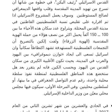
القدس الاسرائيلي "زئيف اليكن"، في خطوة من شانها أن
تسرع من تهويد المدينة المقدسة وقلب واقعها الديمغرافي
لصالح المستوطنين. وسوف يعمل المشروع الاسرائيلي اذا
تم اقراره على تقليص نسبة الفلسطينيين القاطنين في
مدينة القدس المحتلة. ويتراوح عدد سكان هذه الأحياء ما بين
100 ــ 150 ألفاً يحمل اكثر من نصف هؤلاء من حملة الهوية
المقدسية (الهوية الزرقاء). ولفت إلكين بالتصريح أن
التجمعات الفلسطينية المستهدفة تشهد اكتظاظاً سكانياً وان
اسرائيل تسعى الى ايجاد «توازن ديموغرافي» بين اليهود
والعرب في المدينة، بحيث تكون الأغلبية الكبرى من سكان
القدس من اليهود. وبحسب الكين, فانه لم يتقرر بعد هل
ستخضع هذه المناطق الفلسطينية لمنطقة نفوذ سلطة
محلية واحدة، رغم عدم التواصل الجغرافي في ما بينها، أو
لسلطتين محليتين. وفي المرحلة الأولى، سيكون فيها مجلس
محلي معيّن من وزير الداخلية الإسرائيلي
.
في الحادي والعشرين من شهر تشرين الثاني من العام