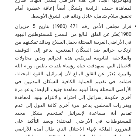
ومهاجريها الجدد في هذه الأراضي يُشكّل انتهاك صارخ
لمعاهدة جنيف الرابعة ويُشكّل أيضاً إعاقة خطيرة أمام
تحقيق سلام شامل، عادل ودائم في الشرق الأوسط
.
قرار مجلس الأمن رقم 471 (1980) بتاريخ 5 حزيران
1980:يُعبّر عن القلق البالغ من السماح للمستوطنين اليهود
في الأراضي العربية المحتلة بحمل السلاح وبذلك تمكينهم من
ارتكاب جرائم ضد السكّان المدنيين، يدعو إلى التوقيف
والملاحقة القانونية لمرتكبي هذه الجرائم ويدين محاولات
الاغتيال التي استهدفت حياة رؤساء بلديات نابلس، ورام الله
والبيرة. يُعبّر عن القلق البالغ لأن إسرائيل، القوة المحتلة،
فشلت في تقديم الحماية الكافية للسكان المدنيين في
الأراضي المحتلة وفقاً لبنود معاهدة جنيف الرابعة؛ يدعو مرة
أخرى حكومة إسرائيل إلى احترام والالتزام ببنود المعاهدة
وبقرارات المجلس، يدعوا مرة أخرى كافة الدول إلى عدم
تقديم أية مساعدة لإسرائيل تُستخدم بشكل محدد
للمستوطنات في الأراضي المحتلة؛ ويعيد التأكيد على
الضرورة الملحّة لإنهاء الاحتلال الذي طال أمده للأراضي