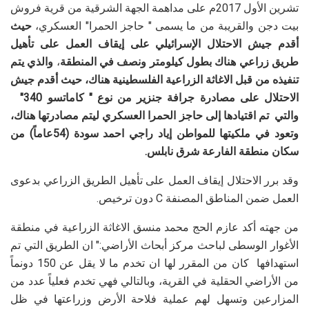
تشرين الأول 2017م على مداهمة الجهة الشرقية من قرية فروش
بيت دجن والقريبة من ما يسمى " حاجز الحمرا" العسكري،
حيث
أقدم جيش الاحتلال الإسرائيلي على إيقاف العمل على تأهيل
طريق زراعي هناك بطول كيلومتر ونصف في المنطقة
،
والذي يتم
تنفيذه من قبل الاغاثة الزراعية الفلسطينية هناك، حيث أقدم جيش
الاحتلال على مصادرة جرافة جنزير من نوع " كاماتسو 340"
والتي تم اقتيادها إلى حاجز الحمرا العسكري ليتم مصادرتها هناك،
وتعود في ملكيتها للمواطن إياد راجي احمد سودة (54عاماً) من
سكان منطقة الفارعة شرق نابلس.
وقد برر الاحتلال إيقاف العمل على تأهيل الطريق الزراعي بدعوى
العمل ضمن المناطق المصنفة
C
دون ترخيص.
من جهته أكد عازم الحج محمد منسق الاغاثة الزراعية في منطقة
الأغوار الوسطى لباحث مركز أبحاث الأراضي:" ان الطريق التي تم
استهدافها كان من المقرر لها ان تخدم ما لا يقل عن 150 دونماً
من الأراضي الحقلية في القرية، وبالتالي فهي تخدم فعلياً عدد من
المزارعين وتسهل لهم عملية فلاحة الأرض وزراعتها في ظل