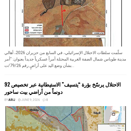
سلّمت سلطات الاحتلال الإسرائيلي، في السابع من حزيران 2026، أهالي
مدينة طوباس شمال الضفة الغربية المحتلة أمراً عسكرياً جديداً بعنوان: "أمر
بشأن وضع اليد على أراضٍ رقم 79/26/ت...
الاحتلال يرسّخ بؤرة “يتسيف” الاستيطانية عبر تخصيص 92
دونماً من أراضي بيت ساحور
BY
ARIJ
JUNE 9, 2026
0