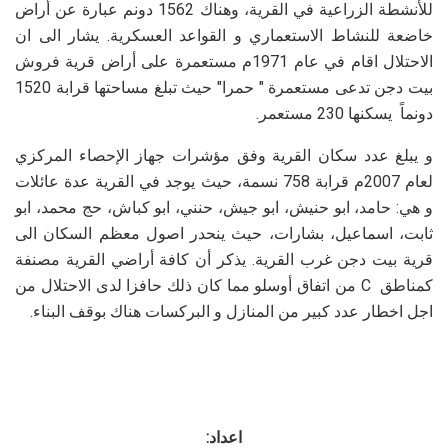
للأنشطة الزراعية في القرية، وهناك 1562 دونم عبارة عن أراض
خاضعة للنشاط الاستعماري و القواعد العسكرية. يشار الى ان
الاحتلال اقام في عام 1971م مستعمرة على أراض قرية فروش
بيت دجن تدعى مستعمرة " حمرا" حيث تبلغ مساحتها قرابة 1520
دونماً يسكنها 230 مستعمر.
و يبلغ عدد سكان القرية وفق مؤشرات جهاز الإحصاء المركزي
لعام 2007م قرابة 758 نسمة، حيث يوجد في القرية عدة عائلات
و هي: حامد، ابو حنيش، ابو جيش، حنني، ابو كباش، حج محمد، ابو
ثابت، اسماعيل، بشارات، حيث ينحدر اصول معظم السكان الى
قرية بيت دجن غرب القرية. يذكر أن كافة أراضي القرية مصنفة
كمناطق
C
من اتفاق أوسلو مما كان ذلك حافزا لدى الاحتلال من
اجل اخطار عدد كبير من المنازل و البركسات هناك بوقف البناء.
اعداد: