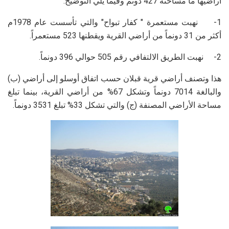
أراضيها ما مساحته 427 دونم وفيما يلي التوضيح:
1- نهبت مستعمرة " كفار تبواح" والتي تأسست عام 1978م
أكثر من 31 دونماً من أراضي القرية ويقطنها 523 مستعمراً.
2- نهبت الطريق الالتفافي رقم 505 حوالي 396 دونماً.
هذا وتصنف أراضي قرية قبلان حسب اتفاق أوسلو إلى أراضي (ب)
والبالغة 7014 دونماً وتشكل 67% من أراضي القرية، بينما تبلغ
مساحة الأراضي المصنفة (ج) والتي تشكل 33% تبلغ 3531 دونماً.