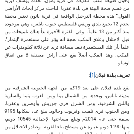
وحول طبيعة مكب النفايات في قرية يانون، تحدث يوسف ديرية
من قسم صحة البيئة في بلدة عقربا لباحث مركز أبحاث الأراضي
القول:"
هذه محطة الترحيل الواقعة في قرية يانون تعتبر محطة
تخدم 12 تجمع بلدي وريفي فلسطيني جنوب نابلس، وهي موجودة
منذ أكثر من 13 عاماً، وفي الفترة الأخيرة بدأ هناك تلميحات من
قبل الاحتلال بإغلاق المكب بحجة انه يؤثر على مستعمرة "ايتمار"،
علماً بأن تلك المستعمرة تبعد مسافة تزيد عن ثلاثة كيلومترات عن
المكب، وهذا المكب أصلاً يقع على أراض مصنفة
B
من اتفاق
اوسلو.
تعريف ببلدة قبلان
[1]
:
تقع بلدة قبلان على بعد 19كم من الجهة الجنوبية الشرقية من
مدينة نابلس، ويحدها من الشمال بيتا ومن الغرب يتما والساوية
واللبن الشرقية، ومن الشرق قرى جوريش وأوصرين وعقربا،
ومن الجنوب قرى تلفيت وقريوت وجالود. يبلغ عدد سكانها 9195
نسمة حتى عام 2014م وتبلغ مساحتها الإجمالية 10545 دونم،
منها 1190 دونم عبارة عن مسطح بناء للقرية. وصادر الاحتلال من