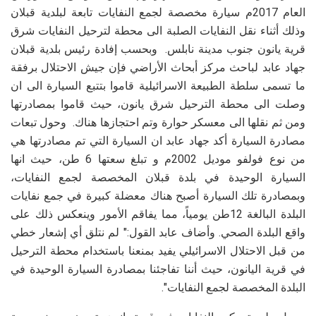
العام 2017م سيارة مخصصة لجمع النفايات تابعة لبلدية قبلان
وذلك أثناء نقل النفايات الصلبة الى محطة لترحيل النفايات شرق
قرية يانون جنوب مدينة نابلس. وبحسب إفادة رئيس بلدية قبلان
جهاد عابد لباحث مركز أبحاث الأراضي فإن جيش الاحتلال برفقة
ما تسمى سلطة الطبيعة الاسرائيلية قاموا بتتبع السيارة الى ان
وصلت الى محطة الترحيل شرق يانون، حيث قاموا بمصادرتها
ومن ثم نقلها الى معسكر حوارة وتم احتجازها هناك. وحول تبعات
مصادرة السيارة أكد جهاد عابد ان السيارة التي تم مصادرتها هي
من نوع فولفو موديل 2002م و تبلغ سعتها 6 طن، حيث انها
السيارة الوحيدة في بلدة قبلان المخصصة لجمع النفايات،
وبمصادرة تلك السيارة أصبح هناك معضلة كبيرة في جمع نفايات
البلدة البالغة 12طن يومياً، مما يفاقم الأمور وينعكس ذلك على
واقع البلدة الصحي. وأضاف عابد القول:" لم نتلق أي إشعار خطي
من قبل الاحتلال الاسرائيلي يفيد بمنعنا باستخدام محطة الترحيل
في قرية اليانون، حيث أننا تفاجئنا بمصادرة السيارة الوحيدة في
البلدة المخصصة لجمع النفايات".