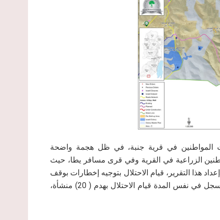
 المواطنين في قرية جنبة، في ظل هجمة واضحة
نين الزراعية في القرية وفي قرى مسافر يطا، حيث
مطلع العام الماضي 2016 وحتى تاريخ إعداد هذا التقرير، قيام الاحتلال بتوجيه إخطارات بوقف
العمل في ( 18) منشأة من بينها ( 13) منشأة سكنية، في حين سجل في نفس المدة قيام الاحتلال بهدم ( 20) منشأة،