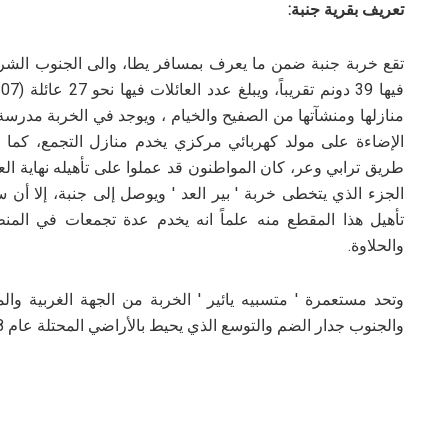
تعريف بقرية جنبة:
منازلها ومنشآتها من الصفيح والخيام ، ويوجد في الخربة مدرس
الإضاءة على مولد كهربائي مركزي يخدم منازل التجمع، كما 
طريق ترابي وعر، كان المواطنون قد عملوا على تأهيله نهاية الع
الجزء الذي يتخطى خربة ' بير العد ' ويوصل إلى جنبة، إلا 
تأهيل هذا المقطع منه علماً انه يخدم عدة تجمعات في المن
والحلاوة.
وتحد مستعمرة ' متسبيه يائير ' الخربة من الجهة الغربية و
والجنوب جدار الضم والتوسع الذي يحيط بالأراضي المحتلة عام 1948، ومن الشمال أراضي مسافر يطا.