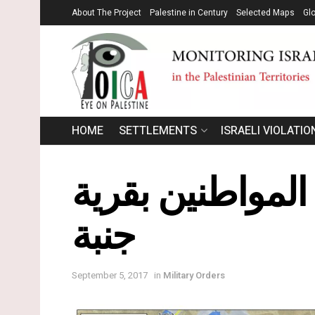
About The Project
Palestine in Century
Selected Maps
Gl
HOME
SETTLEMENTS
ISRAELI VIOLATIO
لمواطنين بقرية
جنبة
September 5, 2017
in
Military Orders