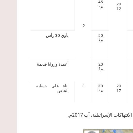
45
20
م
2
12
2
50
يأوي 30 رأس
م
2
20
أعمدة وزوايا قديمة
م
2
20
30
3
بناء على حسابه
17
م
الخاص
2
كات الإسرائيلية، آب 2017م.