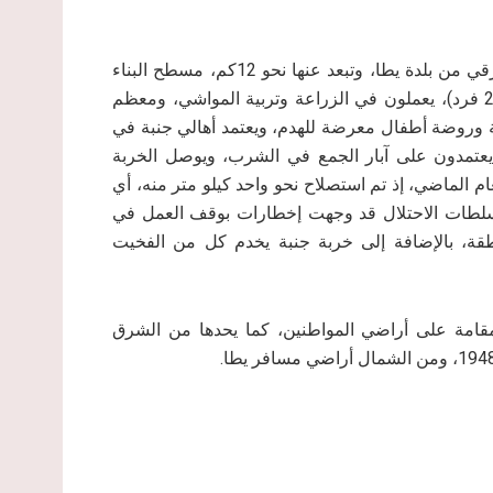
تقع خربة جنبة ضمن ما يعرف بمسافر يطا، والى الجنوب الشرقي من بلدة يطا، وتبعد عنها نحو 12كم، مسطح البناء
فيها 39 دونم تقريباً، ويبلغ عدد العائلات فيها نحو 27 عائلة (207 فرد)، يعملون في الزراعة وتربية المواشي، ومعظم
ة وروضة أطفال معرضة للهدم، ويعتمد أهالي جنبة في
يعتمدون على آبار الجمع في الشرب، ويوصل الخربة
ام الماضي، إذ تم استصلاح نحو واحد كيلو متر منه، أي
أن سلطات الاحتلال قد وجهت إخطارات بوقف العمل في
طقة، بالإضافة إلى خربة جنبة يخدم كل من الفخيت
المقامة على أراضي المواطنين، كما يحدها من الشرق