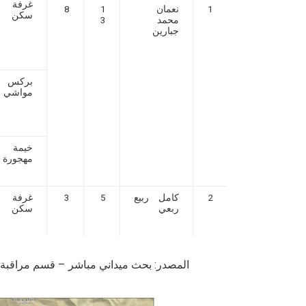
غرفة
1
نعمان
1
8
سكن
محمد
3
جبارين
بركس
مواشي
خيمة
مهجورة
2
كامل ربيع
5
3
غرفة
ربعي
سكن
المصدر: بحث ميداني مباشر – قسم مراقبة الانتها