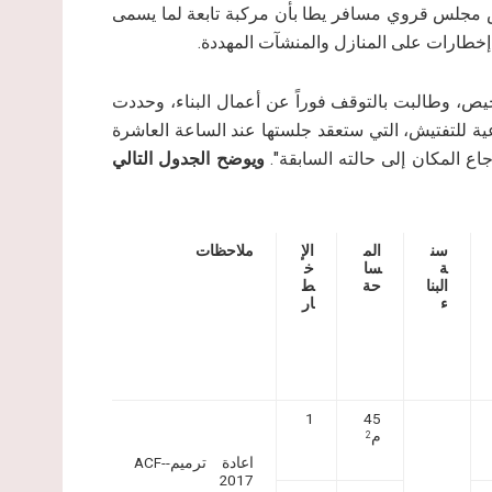
يس مجلس قروي مسافر يطا بأن مركبة تابعة لما يسمى
يص، وطالبت بالتوقف فوراً عن أعمال البناء، وحددت
جنة الفرعية للتفتيش، التي ستعقد جلستها عند الساعة العاشرة
اع المكان إلى حالته السابقة".
ويوضح الجدول التالي
سن
الم
الإ
ملاحظات
ة
سا
خ
البنا
حة
ط
ء
ار
1
45
م
2
اعادة ترميم-
ACF-
2017