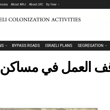
ossary
About ARIJ
About LRC
By Year
NS
BYPASS ROADS
ISRAELI PLANS
SEGREGATION
ف العمل في مساكن ا