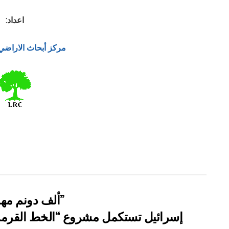
اعداد:
مركز أبحاث الاراضي
” 118 ألف دونم مهددة بالعزل في محافظة طوباس”
إسرائيل تستكمل مشروع “الخط القرمز