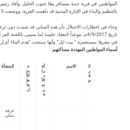
المواطنين في قرية جنبة بمسافر يطا جنوب الخليل. وأفاد رئ
بالتنظيم والبناء في الإدارة المدنية قد داهمت القرية، ووضعت 3 إخطارات على المنازل والمنشآت المهددة.
وجاء في إخطارات الاحتلال بأن هذه المباني قد شيدت دون ترخ
تاريخ 4/9/2017م، موعداً لانعقاد جلسة لما يسمى بالل
في مقرها بمستعمرة " بيت ايل" وأنها ستبحث "هدم البناء أو إرج
أسماء المواطنين المهددة مساكنهم:
ال
الاسم
أف
ع
المنشأة
ر
را
دد
ق
د
الأ
م
الأ
ط
س
فا
ر
ل
ة
غرفة
سكن