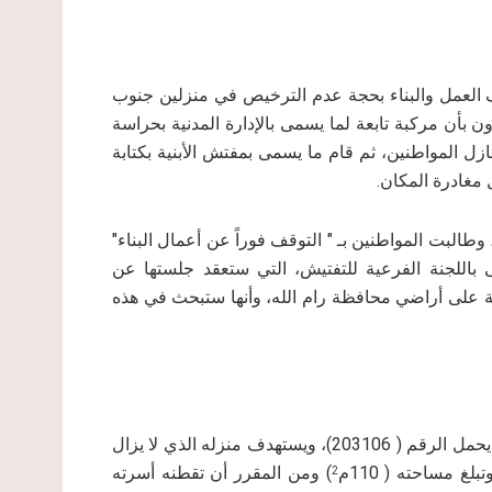
حتلال الإسرائيلي، بتاريخ 18/7/2017م/ بوقف العمل والبناء بحجة عدم الترخيص في منزلين جنوب
 بأن مركبة تابعة لما يسمى بالإدارة المدنية بحراسة
ل المواطنين، ثم قام ما يسمى بمفتش الأبنية بكتابة
 مغادرة المكان.
البت المواطنين بـ " التوقف فوراً عن أعمال البناء"
د جلسة لما يسمى باللجنة الفرعية للتفتيش، التي ستعقد جلستها عن
مة على أراضي محافظة رام الله، وأنها ستبحث في هذه
1- أحمد عيسى أحمد غانم: حيث تلقى إخطار وقف العمل الذي يحمل الرقم ( 203106)، ويستهدف منزله الذي لا يزال
غ مساحته ( 110م
) ومن المقرر أن تقطنه أسرته
2