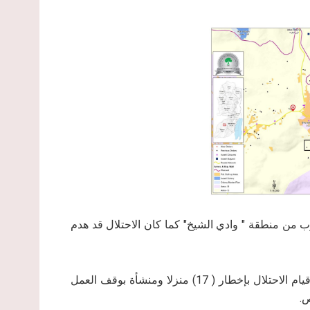
 من منطقة " وادي الشيخ" كما كان الاحتلال قد هدم
حيث وثق مركز أبحاث الأراضي في السنوات الخمسة الماضية قيام الاحتلال بإخطار ( 17) منزلا ومنشأة بوقف العمل