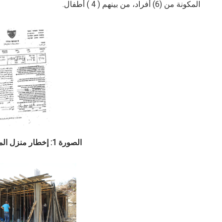
المكونة من (6) أفراد، من بينهم ( 4 ) أطفال.
الصورة 1: إخطار منزل المواطن أحمد غانم