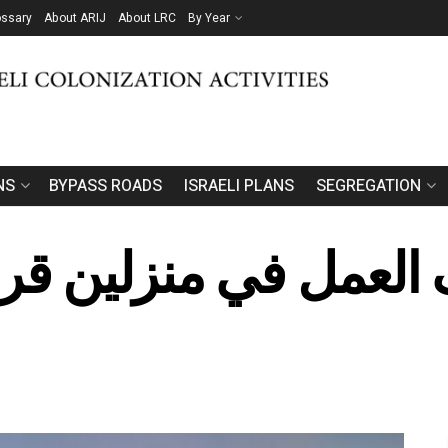
ossary
About ARIJ
About LRC
By Year
NS
BYPASS ROADS
ISRAELI PLANS
SEGREGATION
العمل في منزلين قر