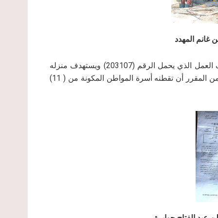
2- عبد الفتاح محمد عبد الفتاح جوابرة: حيث تلقى إخطار وقف العمل الذي يحمل الرقم (203107) ويستهدف منزله
) حيث من المقرر أن تقطنه أسرة المواطن المكونة من ( 11)