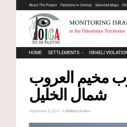
About The Project
Palestine in Century
Selected Maps
Gl
HOME
SETTLEMENTS
ISRAELI VIOLATIO
ب مخيم العروب
شمال الخليل
September 5, 2017
in
Military Orders