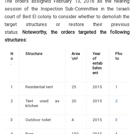
The orders assigned February 13, 2016 as the hearing
session of the Inspection Sub-Committee in the Israeli
court of Beit El colony to consider whether to demolish the
target structures or restore their previous
status.
Noteworthy, the orders targeted the following
structures:
N
Structure
Area
Year
Pho
o
\m
of
to
2
.
estab
lishm
ent
1
Residential tent
25
2015
1
2
Tent used as
20
2015
2
kitchen
3
Outdoor toilet
4
2015
3
4
Barn
150
2015
4