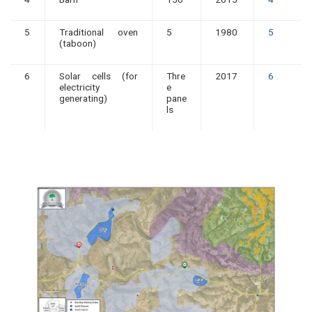
5
Traditional oven
5
1980
5
(taboon)
6
Solar cells (for
Thre
2017
6
electricity
e
generating)
pane
ls