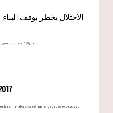
الاحتلال يخطر بوقف البناء
الانتهاك: إخطارات بوقف البناء. الموقع: بلدة قصرة جنوب نابلس. تاريخ الانتهاك: 13 شباط من العام ...
2017
inian territory, Israel has engaged in excessive ...