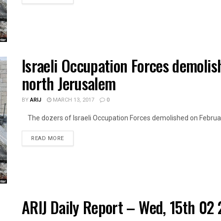
Israeli Occupation Forces demoli
north Jerusalem
BY
ARIJ
MARCH 13, 2017
0
The dozers of Israeli Occupation Forces demolished on Februar
DETAILS
READ MORE
ARIJ Daily Report – Wed, 15th 02 