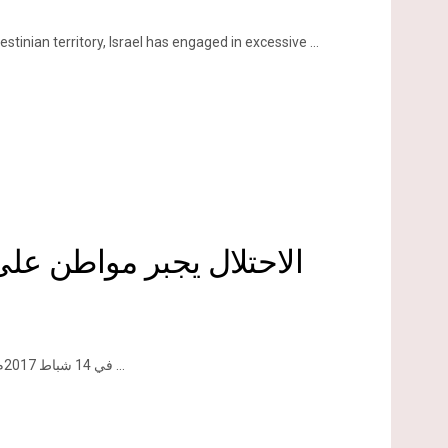
inian territory, Israel has engaged in excessive ...
الاحتلال يجبر مواطن ع
في 14 شباط 2017م أقدم المواطن "مالك عبد الكريم أحمد الخطيب" على هدم غرفة زراعية ...