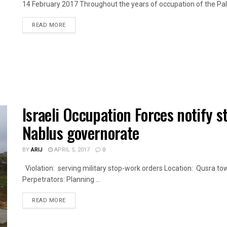
14 February 2017 Throughout the years of occupation of the Palest
DETAILS
READ MORE
Israeli Occupation Forces notify s
Nablus governorate
BY
ARIJ
APRIL 5, 2017
0
Violation: serving military stop-work orders Location: Qusra t
Perpetrators: Planning ...
DETAILS
READ MORE