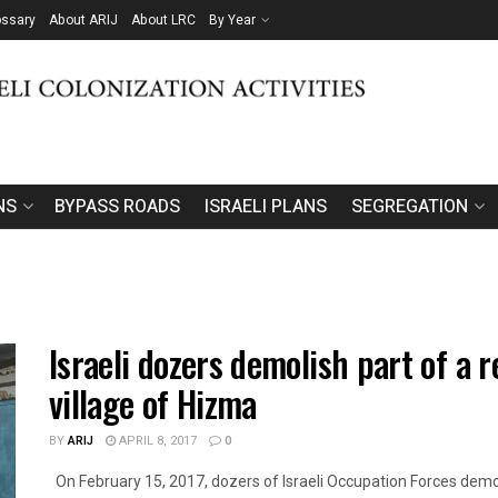
ossary
About ARIJ
About LRC
By Year
NS
BYPASS ROADS
ISRAELI PLANS
SEGREGATION
Israeli dozers demolish part of a 
village of Hizma
BY
ARIJ
APRIL 8, 2017
0
On February 15, 2017, dozers of Israeli Occupation Forces demoli