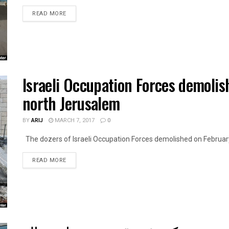
DETAILS
READ MORE
Israeli Occupation Forces demoli
north Jerusalem
BY
ARIJ
MARCH 7, 2017
0
The dozers of Israeli Occupation Forces demolished on February 
DETAILS
READ MORE