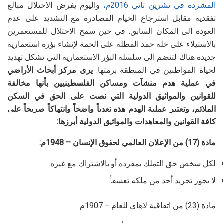
المشردة في تشرين ثاني 2016م،
واليوم يفرض الاحتلال مبالغ
تفقدية مقابل استرجاع الخيام المصادرة مع التشديد على عدم
العودة الى المكان السابق. في حين سمح الاحتلال للمستعمرين
بالاستيلاء على خلة حمد المطلة على الحمة لإنشاء بؤرة استعمارية
جديدة هناك لتنضم الى سلسلة البؤر الاستعمارية التي تشكل تهديد
لحياة المواطنين في المنطقة برمتها.
يرى مركز أبحاث الأراضي
في عملية هدم منشآت ومساكن الفلسطينيين بأنها مخالفة
للقوانين والمواثيق الدولية التي نصت على الحق في السكن
الملائم، وتعتبر عملية الهدم هذه تعدياً واضحاً وانتهاكاً صريحاً على
كافة القوانين والمعاهدات والمواثيق الدولية أبرزها:
مادة (17) من الإعلان العالمي لحقوق الإنسان – 1948م:
لكل شخص حق التملك بمفرده أو بالاشتراك مع غيره.
لا يجوز تجريد أحد من ملكه تعسفاً.
مادة (23) من اتفاقية لاهاي للعام – 1907م: