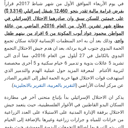
في يوم الأربعاء الموافق الأول من شهر شباط 2017م قراراً
بفرض غرامة مالية تقدر بنحو 12,460 شيقل إسرائيلي (3,314 $)
على خيمتين للسكن سبق وان صادرهما الاحتلال الإسرائيلي في
مطلع شهر تشرين الأول من العام 2016م الماضي من عائلة
المواطن محمود عواد أيوب المكونة من 6 افراد من بينهم طفل
واحد
، وذلك بعد أن به احد المنظمات الإنسانية لإغاثة سكان تجمع
الحمة البدوي جنوب قرية بردلة، بعد ان هدم جيش الاحتلال التجمع
البدوي بالكامل في 27 أيلول من العام 2016م، مما أدى الى
تشريد 5 عائلات بدوية و تدمير 6 خيام سكنية و 5 أخرى مخصصة
لتربية الأغنام. لمعرفة المزيد حول عملية الهدم والتدمير الذي
استهدفت قوات الاحتلال فيها خربة الحمة انظر إلى التقرير الصادر
عن مركز أبحاث الأراضي (
التقرير بالعربية
،
التقرير بالانجليزية
).
يذكر ان الاحتلال الإسرائيلي بدأ بإتباع منحنى آخر في مطاردة
السكان البدو القاطنين في الأغوار الفلسطينية، حيث يتعمد جيش
الاحتلال برفقة الإدارة المدنية على الاستيلاء على العدد الزراعية
من خزانات للمياه و جرارات زراعية وغيرها بالإضافة إلى الخيام
التي يتم التبرع بها لصالح التجمعات البدوية المهمشة، حيث يقوم