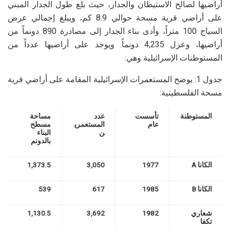
أراضيها لصالح الاستيطان والجدار، حيث بلغ طول الجدار المبني
على أراضي قرية مسحة حوالي 8.9 كم، ويبلغ إجمالي عرض
السياج 100 متراً، وأدى بناء الجدار إلى مصادرة 890 دونماً من
أراضيها، وعزل 4,235 دونماً. ويوجد على أراضيها عدداً من
المستوطنات الإسرائيلية وهي:
جدول 1: يوضح المستعمرات الإسرائيلية المقامة على أراضي قرية
مسحة الفلسطينية:
المستوطنة
تأسست
عدد
مساحة
عام
المستعمري
مسطح
ن
البناء
بالدونم
الكانا
A
1977
3,050
1,373.5
الكانا
B
1985
617
539
شعاري
1982
3,692
1,130.5
تكفا