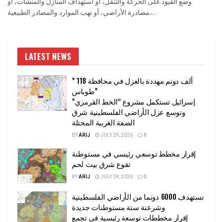
وضع القيود على الحركة والتنقل، أو استهداف المنازل والمنشات، أو
مصادرة الأراضي، أو نهب الموارد والمصادر الطبيعية،...
LATEST NEWS
” 118 ألف دونم مهددة بالعزل في محافظة
طوباس”
إسرائيل تستكمل مشروع “الخط القرمزي”
وتوسع عزل الأراضي الفلسطينية شرق
الضفة الغربية المحتلة
BY
ARIJ
JULY 29, 2026
0
إقرار مخطط توسعي رئيسي في مستوطنة
تقوع شرق بيت لحم
BY
ARIJ
JULY 28, 2026
0
تستهدف 6000 دونما من الأراضي الفلسطينية
وشرعنة ستة مستوطنات جديدة
إقرار مخططات توسعة رئيسية في تجمع