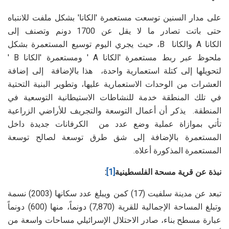
على مدار السنين توسعت مستعمرة 'الكانا' بشكل ملفت للانتباه
حتى باتت تصادر ما لا يقل عن 1700 دونم وتصنف إلى
الكانا
A
والكانا
B
، حيث يجري اليوم توسيع المستعمرة بشكل
ملحوظ عبر ربط مستعمرة 'الكانا
A
' ومستعمرة 'الكانا
B
'
لتحويلها إلى كتلة استعمارية واحدة، هذا بالإضافة إلى إضافة
العشرات من الوحدات الاستعمارية عليها، وتطوير البنية التحتية
في تلك المنطقة خدمة للنشاطات الاستيطانية التوسعية في
المنطقة. يذكر أن أعمال التوسعة والتجريف للأراضي الزراعية
تأتي بموازاة عملية وضع عدد من الكرفانات جديدة داخل
المستعمرة بالإضافة إلى شق طرق توسعة لصالح توسعة
المستعمرة المذكورة أعلاه.
نبذة عن قرية مسحة الفلسطينية
[1]
:
تبعد عن مدينة سلفيت (17) كمن ويبلغ عدد سكانها (2003) نسمة
وتبلغ المساحة الإجمالية للقرية (7,870) دونماً، منها (600) دونماً
عبارة مسطح بناء، صادر الاحتلال الإسرائيلي مساحات واسعة من