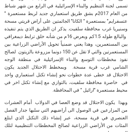
تسمى لجنة التنظيم والبناء الإسرائيلية في الرابع من شهر شباط
من العام 2017م بشق طريق استعماري جديد لربط مستعمرة "
عتسفرايم" بمستعمرة " الكانا" الجاثمتين على أراض قريتي مسحة
وسنيريا غرب محافظة سلفيت. يذكر ان الطريق الذي يتم تنفيذه
والبالغ طوله 1.5كم وبعرض 16م من شأنه خلق ترابط ديمغرافي
بين المستعمرين، وهذا يعني ضمنياً تحويل الأراضي الزراعية بين
المستعمرتين والتي لا تقل عن 150 دونما مزروعة بالزيتون لصالح
نفوذ مخططات التوسع والبناء الإسرائيلية في منطقة الوجه
الشامي غرب قرية مسحة. وبمخطط الاحتلال الجديد يكون
الاحتلال قد خطى عدة خطوات نحو إنشاء تكتل استعماري واحد
في خاصرة محافظة سلفيت، بالتوازي مع إنشاء تكتل اخر في
محيط مستعمرة "ارائيل " في المحافظة.
وبهذا يكون الاحتلال قد وضع العصا في الدولاب أمام العشرات
من المزارعين في الوصول الى أراضيهم التي سلبها جدار الفصل
العنصري في قرية مسحة، عبر إنشاء ذلك التكتل الذي ابتلع
المئات من الأراضي الزراعية لصالح المخططات التنظيمية لتلك