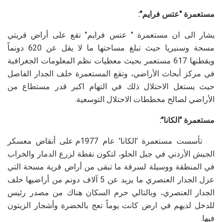
مستعمرة "عتس فرايم":
يشار الى ان مستعمرة " عتس فرايم" تقع على أراض قريتي
مسحة وسنيريا حيث تبلغ مساحتها ما لا يقل عن 620 دونماً
ويقطنها 617 مستعمر بحيث معطيات نظم المعلومات الجغرافية
في مركز أبحاث الأراضي، وتقع المستعمرة خلف الجدار الفاصل
حيث يستغل الاحتلال ذلك في التهام اكبر قدر مستطاع من
الأراضي لصالح مخططات الاحتلال التوسعية.
مستعمرة "الكانا":
تأسست مستعمرة 'الكانا' عام 1977م على أنقاض معسكر
الجيش الأردني في جبل الحلو، لتكون نقطة لزرع الدمار والخراب
في المنطقة ووسيلة لسرقة ما تبقى من أراض قرية مسحة التي
عزل الجدار العنصري ما يزيد عن 5 آلاف دونم من أراضيها خلف
الجدار العنصري، وبالتالي حرم السكان هناك من مصدر رئيس
للدخل لديهم في ارض كانت يوماً تعج بالخضرة وأشجار الزيتون
فيها.