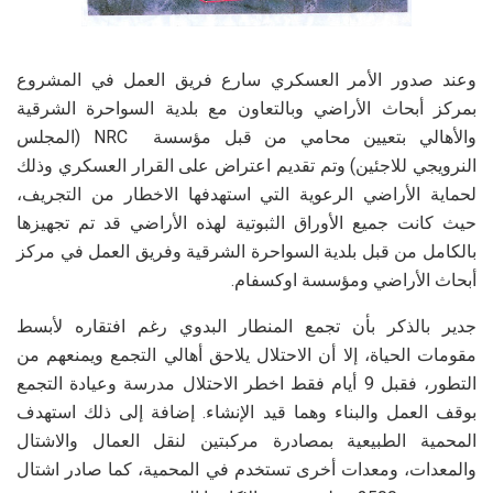
وعند صدور الأمر العسكري سارع فريق العمل في المشروع
بمركز أبحاث الأراضي وبالتعاون مع بلدية السواحرة الشرقية
والأهالي بتعيين محامي من قبل مؤسسة
NRC
(المجلس
النرويجي للاجئين) وتم تقديم اعتراض على القرار العسكري وذلك
لحماية الأراضي الرعوية التي استهدفها الاخطار من التجريف،
حيث كانت جميع الأوراق الثبوتية لهذه الأراضي قد تم تجهيزها
بالكامل من قبل بلدية السواحرة الشرقية وفريق العمل في مركز
أبحاث الأراضي ومؤسسة اوكسفام.
جدير بالذكر بأن تجمع المنطار البدوي رغم افتقاره لأبسط
مقومات الحياة، إلا أن الاحتلال يلاحق أهالي التجمع ويمنعهم من
التطور، فقبل 9 أيام فقط اخطر الاحتلال مدرسة وعيادة التجمع
بوقف العمل والبناء وهما قيد الإنشاء. إضافة إلى ذلك استهدف
المحمية الطبيعية بمصادرة مركبتين لنقل العمال والاشتال
والمعدات، ومعدات أخرى تستخدم في المحمية، كما صادر اشتال