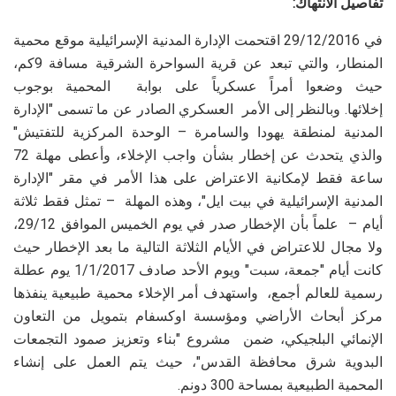
تفاصيل الانتهاك:
في 29/12/2016 اقتحمت الإدارة المدنية الإسرائيلية موقع محمية
المنطار، والتي تبعد عن قرية السواحرة الشرقية مسافة 9كم،
حيث وضعوا أمراً عسكرياً على بوابة المحمية بوجوب
إخلائها. وبالنظر إلى الأمر العسكري الصادر عن ما تسمى "الإدارة
المدنية لمنطقة يهودا والسامرة – الوحدة المركزية للتفتيش"
والذي يتحدث عن إخطار بشأن واجب الإخلاء، وأعطى مهلة 72
ساعة فقط لإمكانية الاعتراض على هذا الأمر في مقر "الإدارة
المدنية الإسرائيلية في بيت ايل"، وهذه المهلة – تمثل فقط ثلاثة
أيام – علماً بأن الإخطار صدر في يوم الخميس الموافق 29/12،
ولا مجال للاعتراض في الأيام الثلاثة التالية ما بعد الإخطار حيث
كانت أيام "جمعة، سبت" ويوم الأحد صادف 1/1/2017 يوم عطلة
رسمية للعالم أجمع، واستهدف أمر الإخلاء محمية طبيعية ينفذها
مركز أبحاث الأراضي ومؤسسة اوكسفام بتمويل من التعاون
الإنمائي البلجيكي، ضمن مشروع "بناء وتعزيز صمود التجمعات
البدوية شرق محافظة القدس"، حيث يتم العمل على إنشاء
المحمية الطبيعية بمساحة 300 دونم.