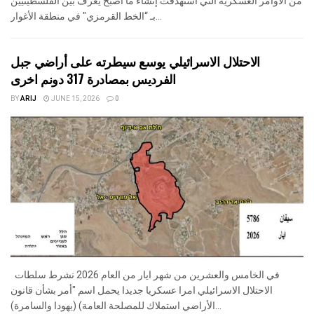
من الأوامر العسكرية التي استهدفت إنشاء ما أصبح يُعرف بين الفلسطينيين
بـ “الخط القرمزي" في منطقة الأغوار...
الاحتلال الاسرائيلي يوسع سيطرته على أراضي جبل
الفرديس بمصادرة 317 دونم اخرى
BY
ARIJ
JUNE 15, 2026
0
في الخامس والعشرين من شهر ايار من العام 2026 نشرط سلطات
الاحتلال الاسرائيلي امرا عسكريا جديدا يحمل اسم "أمر بشأن قانون
الأراضي استملاك للمصلحة العامة) (يهودا والسامرة)...