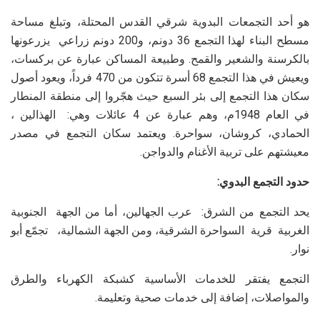
هو أحد التجمعات البدوية شرقي القدس المحتلة، وتبلغ مساحة
مسطح البناء لهذا التجمع 36 دونم، و200 دونم زراعي يزرعونها
بالكرسنة والشعير والقمح. وطبيعة المساكن عبارة عن بركسات،
ويعيش في هذا التجمع 68 أسرة تتكون من 470 فرداً، ويعود أصول
سكان هذا التجمع إلى بئر السبع حيث هجّروا إلى منطقة المنطار
في العام 1948م، وهم عبارة عن 4 عائلات وهي: الهذالين ،
الحمادي، كروشان، سواحرة. ويعتمد سكان التجمع في مصدر
معيشتهم على تربية الأغنام والدواجن.
حدود التجمع البدوي:
يحد التجمع من الشرق: عرب الجهالين، أما من الجهة الجنوبية
الغربية قرية السواحرة الشرقية، ومن الجهة الشمالية، تجمّع أبو
نوار.
التجمع يفتقر للخدمات الأساسية كشبكة الكهرباء والطرق
والمواصلات، إضافة إلى خدمات صحية وتعليمة.