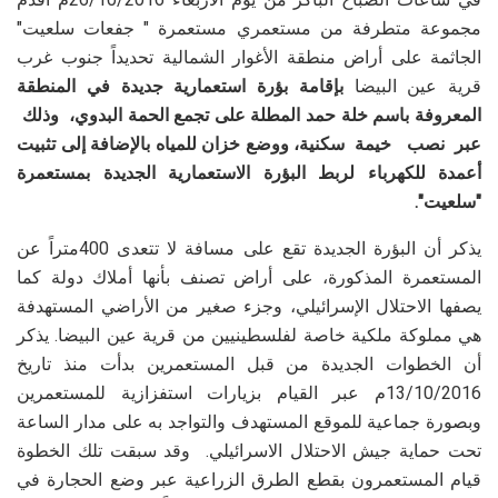
مجموعة متطرفة من مستعمري مستعمرة " جفعات سلعيت"
الجاثمة على أراض منطقة الأغوار الشمالية تحديداً جنوب غرب
قرية عين البيضا
بإقامة بؤرة استعمارية جديدة في المنطقة
المعروفة باسم خلة حمد المطلة على تجمع الحمة البدوي، وذلك
عبر نصب خيمة سكنية، ووضع خزان للمياه بالإضافة إلى تثبيت
أعمدة للكهرباء لربط البؤرة الاستعمارية الجديدة بمستعمرة
"سلعيت".
يذكر أن البؤرة الجديدة تقع على مسافة لا تتعدى 400متراً عن
المستعمرة المذكورة، على أراض تصنف بأنها أملاك دولة كما
يصفها الاحتلال الإسرائيلي، وجزء صغير من الأراضي المستهدفة
هي مملوكة ملكية خاصة لفلسطينيين من قرية عين البيضا. يذكر
أن الخطوات الجديدة من قبل المستعمرين بدأت منذ تاريخ
13/10/2016م عبر القيام بزيارات استفزازية للمستعمرين
وبصورة جماعية للموقع المستهدف والتواجد به على مدار الساعة
تحت حماية جيش الاحتلال الاسرائيلي. وقد سبقت تلك الخطوة
قيام المستعمرون بقطع الطرق الزراعية عبر وضع الحجارة في