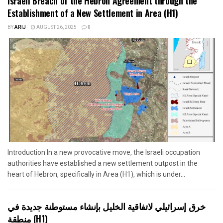
Israeli Breach of the Hebron Agreement through the
Establishment of a New Settlement in Area (H1)
BY
ARIJ
AUGUST 26, 2025
0
Introduction In a new provocative move, the Israeli occupation
authorities have established a new settlement outpost in the
heart of Hebron, specifically in Area (H1), which is under...
خرق إسرائيلي لاتفاقية الخليل بإنشاء مستوطنة جديدة في
منطقة (H1)