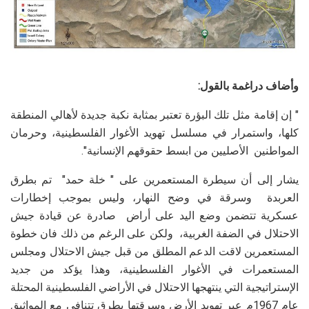
وأضاف دراغمة بالقول:
" إن إقامة مثل تلك البؤرة تعتبر بمثابة نكبة جديدة لأهالي المنطقة
كلها، واستمرار في مسلسل تهويد الأغوار الفلسطينية، وحرمان
المواطنين الأصليين من ابسط حقوقهم الإنسانية".
يشار إلى أن سيطرة المستعمرين على " خلة حمد" تم بطرق
العربدة وسرقة في وضح النهار، وليس بموجب إخطارات
عسكرية تتضمن وضع اليد على أراض صادرة عن قيادة جيش
الاحتلال في الضفة الغربية، ولكن على الرغم من ذلك فان خطوة
المستعمرين لاقت الدعم المطلق من قبل جيش الاحتلال ومجلس
المستعمرات في الأغوار الفلسطينية، وهذا يؤكد من جديد
الإستراتيجية التي ينتهجها الاحتلال في الأراضي الفلسطينية المحتلة
عام 1967م عبر تهويد الأرض وسرقتها بطرق تتنافى مع المواثيق