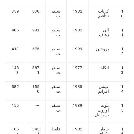
1
كريات
1982
سلفي
830
359
0
نيتافيم
ت
1
الي
1982
سلفي
983
485
1
زهاف
ت
1
بروخين
1999
سلفي
675
413
2
ت
1
الكاناه
1977
سلفي
387
148
3
ت
1
3
1
عيتس
1985
سلفي
155
582
4
افرايم
ت
0
1
بنوت
1989
سلفي
—-
155
5
اوروت
ت
يسرائيل
1
شعار
1982
قلقيل
545
106
6
تكفاح
ية
1
4