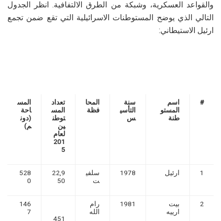
والقواعد العسكرية، وشبكة من الطرق الالتفافية. انظر الجدول
التالي الذي يوضح المستوطنات الاسرائيلية التي تقع ضمن تجمع
ارئيل الاستيطاني:
#
اسم
سنة
المحا
تعداد
المس
المستو
التأسي
فظة
المس
احة
طنة
س
توطن
(دون
ين
م)
لعام
201
5
1
ارئيل
1978
سلفي
22,9
528
ت
50
0
2
بيت
1981
رام
146
ارييه
الله
7
451