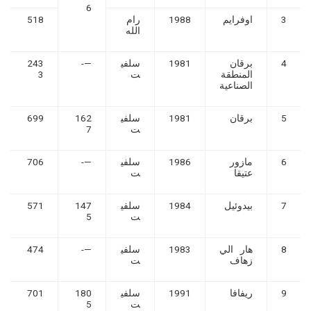
6
3
اوفرايم
1988
رام
518
الله
4
برقان
1981
سلفي
—-
243
المنطقة
ت
3
الصناعية
5
برقان
1981
سلفي
162
699
ت
7
6
مازور
1986
سلفي
—-
706
عتيقا
ت
7
بيدوئيل
1984
سلفي
147
571
ت
5
8
هار الي
1983
سلفي
—-
474
زهاف
ت
9
ريفافا
1991
سلفي
180
701
ت
5