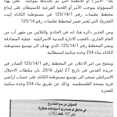
بعد- "الأمر") أو للأنظمة التي تم تحديدها بموجبه، تُعلن بهذا
المسؤولة بموجب الأمر أو اللجنة الفرعية للاستيطان على إيداع
مخطط تعليمات رقم 125/14/1 في مستوطنة الكاناه (بيت
العجزة)، التي يُعتبر تغيير لمخطط تعليمات رقم 125/14.
ومن الجدير ذكره هنا، انه في الحادي والثلاثين من شهر آب من
العام الجاري، ناقشت الادارة المدنية الاسرائيلية عملية المصادقة
ونشر المخطط رقم 125/14/1، الذي يهدف الى توسيع مستوطنة
الكاناه ببناء 234 وحدة سكنية استيطانية.
ويتضح من امر الاعلان عن المخطط رقم 125/14/1 الصادر في
جريدة القدس في تاريخ 27 ايلول 2016، بان سلطات الاحتلال
الاسرائيلي تسعى الى توسيع مستوطنة الكاناه على حساب اراضي
قرية مسحة الفلسطينية وذلك عن طريق بناء 234 وحدة سكنية
للعجزة.