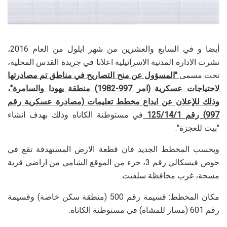
أيضا و في السابع والعشرين من شهر ايلول من العام 2016،
نشرت الادارة المدنية الاسرائيلية اعلانا في جريدة القدس المحلية،
تحت مسمى
"المسؤول عن منح التصاريح في مناطق تم مصادرتها
لاحتياجات عسكرية (امر 997-1982) منطقة يهودا والسامرة"،
وذلك للإعلان عن ايداع مخطط تعليمات (مصادرة عسكرية رقم
997) رقم 125/14/1
في مستوطنة الكاناه وذلك بهدف انشاء
"بيت للعجزة".
وبحسب المخطط الجديد فان قطعة الارض المستهدفة تقع في
حوض فيسكالي رقم 3، جزء من الموقع الشامي من اراضي قرية
مسحة، غرب محافظة سلفيت.
مكان المخطط: قسيمة رقم 500 (منطقة سكن خاصة) وقسيمة
رقم 601 (مسار للمشاة) في مستوطنة الكاناه.