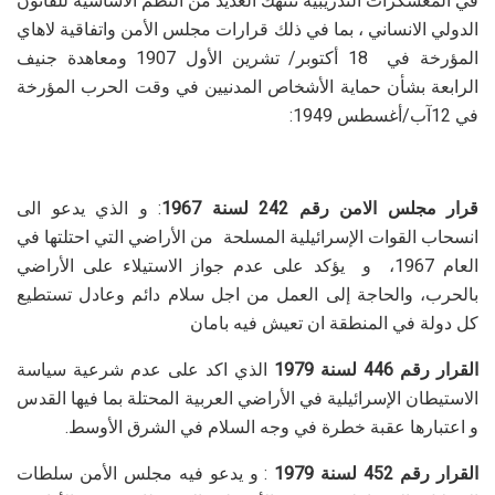
في المعسكرات التدريبية تنتهك العديد من النظم الأساسية للقانون
الدولي الانساني ، بما في ذلك قرارات مجلس الأمن واتفاقية لاهاي
المؤرخة في 18 أكتوبر/ تشرين الأول 1907 ومعاهدة جنيف
الرابعة بشأن حماية الأشخاص المدنيين في وقت الحرب المؤرخة
في 12آب/أغسطس 1949
:
قرار مجلس الامن رقم 242 لسنة 1967
: و الذي يدعو الى
انسحاب القوات الإسرائيلية المسلحة من الأراضي التي احتلتها في
العام 1967، و يؤكد على عدم جواز الاستيلاء على الأراضي
بالحرب، والحاجة إلى العمل من اجل سلام دائم وعادل تستطيع
كل دولة في المنطقة ان تعيش فيه بامان
القرار رقم 446 لسنة 1979
الذي اكد على عدم شرعية سياسة
الاستيطان الإسرائيلية في الأراضي العربية المحتلة بما فيها القدس
و اعتبارها عقبة خطرة في وجه السلام في الشرق الأوسط
.
القرار رقم 452 لسنة 1979
: و يدعو فيه مجلس الأمن سلطات