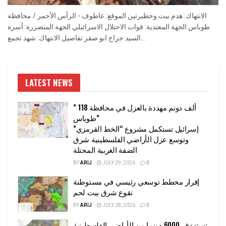
الانتهاك: هدم بيت وحظيرتين الموقع: عاطوف - الرأس الأحمر / محافظة
طوباس الجهة المعتدية: قوات الاحتلال الاسرائيلي الجهة المتضررة: أسرة
السيد جراح ابو صقر تفاصيل الانتهاك: شهد تجمع...
LATEST NEWS
” 118 ألف دونم مهددة بالعزل في محافظة
طوباس”
إسرائيل تستكمل مشروع “الخط القرمزي”
وتوسع عزل الأراضي الفلسطينية شرق
الضفة الغربية المحتلة
BY
ARIJ
JULY 29, 2026
0
إقرار مخطط توسعي رئيسي في مستوطنة
تقوع شرق بيت لحم
BY
ARIJ
JULY 28, 2026
0
تستهدف 6000 دونما من الأراضي الفلسطينية