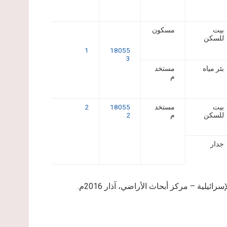
بيت
مسكون
للسكن
1
18055
3
بئر مياه
مستخد
م
بيت
مستخد
18055
2
للسكن
م
2
جدار
يلية – مركز أبحاث الأراضي، آذار 2016م.