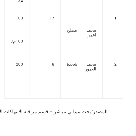
م2
180
17
1
محمد مصلح
اعمر
100م3
2
محمد شحدة
8
200
العمور
المصدر: بحث ميداني مباشر – قسم مراقبة الانتهاكات الإسرائ