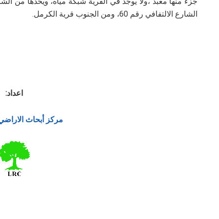
جزء منها معبد ،ولا يوجد في القرية شبكة مياه، ويحدها من ال
الشارع الالتفافي رقم 60، ومن الجنوب قرية الكرمل.
اعداد:
مركز أبحاث الاراضي