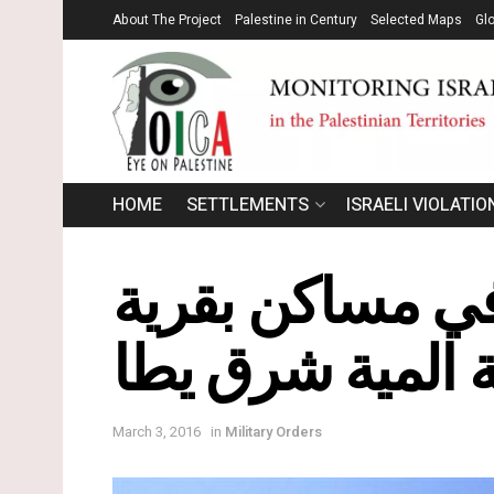
About The Project
Palestine in Century
Selected Maps
Gl
HOME
SETTLEMENTS
ISRAELI VIOLATIO
في مساكن بقرية
 المية شرق يطا
March 3, 2016
in
Military Orders