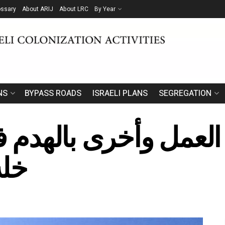
ossary
About ARIJ
About LRC
By Year
NS
BYPASS ROADS
ISRAELI PLANS
SEGREGATION
لعمل وأخرى بالهدم 
خلة