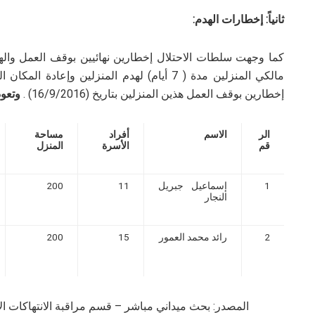
ثانياً: إخطارات الهدم:
كما وجهت سلطات الاحتلال إخطارين نهائيين بوقف العمل واله
مالكي المنزلين مدة ( 7 أيام) لهدم المنزلين و
إخطارين بوقف العمل هذين المنزلين بتاريخ (16/9/2016) .
وتعود
الر
الاسم
أفراد
مساحة
قم
الأسرة
المنزل
1
إسماعيل جبريل
11
200
النجار
2
رائد محمد العمور
15
200
المصدر: بحث ميداني مباشر – قسم مراقبة الانتهاكات الإسرائ