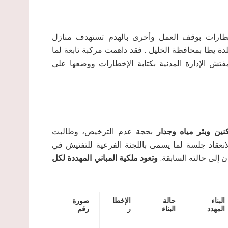
ات الاحتلال الإسرائيلي، بتاريخ 02/30/2016، إخطارات بوقف العمل وأخرى بالهدم تستهدف منازل
 يطا بمحافظة الخليل . فقد داهمت مركبة تابعة لما
فتش الإدارة المدنية بكتابة الإخطارات ووضعها على
ن وبئر مياه وجدار
بحجة عدم الترخيص، وطالبت
 البناء وحددت تاريخ (30/3/2016) موعداً لانعقاد جلسة لما يسمى باللجنة الفرعية للتفتيش في
ن إلى حالته السابقة.
وتعود ملكية المباني المهددة لكل
البناء
حالة
الإخطا
صورة
المهدد
البناء
ر
رقم