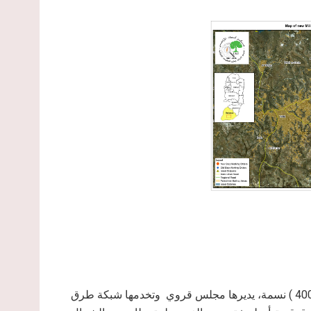
تقع إلى الشرق من بلدة يطا، وتتبع لها، ويبلغ عدد سكانها نحو ( 4000 ) نسمة، يديرها مجلس قروي وتخدمها شبكة طرق