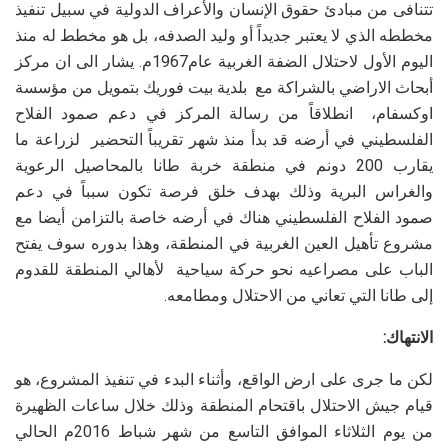
تتنافى من مبادئ حقوق الإنسان والأعراف الدولية في سبيل تنفيذ
مخططه الذي لا يعتبر جديداً أو وليد الصدفه، بل هو مخطط له منذ
اليوم الأول لاحتلال الضفة الغربية عام1967م. يشار الى ان مركز
أبحاث الاراضي بالشراكة مع بلدية بيت فوريك بتمويل من مؤسسة
اوكسفام، انطلاقاً من رسالة المركز في دعم صمود الفلاح
الفلسطيني في أرضه قد بدأ منذ شهر تقريباً التحضير لزراعة ما
يقارب 200 دونم في منطقة خربة طانا بالمحاصيل الرعوية
والغراس البرية وذلك بهدف خلق فرصة تكون سبباً في دعم
صمود الفلاح الفلسطيني هناك في أرضه خاصة بالتزامن أيضا مع
مشروع تأهيل العين الغربية في المنطقة، وهذا بدوره سوف يفتح
الباب على مصراعيه نحو حركة سياحية لأهالي المنطقة للقدوم
إلى طانا التي تعاني من الاحتلال ومطامعه.
الانتهاك:
لكن ما جرى على ارض الواقع، وأثناء البدء في تنفيذ المشروع، هو
قيام جيش الاحتلال باقتحام المنطقة وذلك خلال ساعات الظهيرة
من يوم الثلاثاء الموافق التاسع من شهر شباط 2016م الحالي