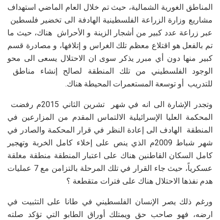
المناطق الغورية الشمالية، حيث تم خلال العام الماضي استهداف
مشاريع وزارة الزراعة الفلسطينية الهادفة الى تخضير فلسطين
عبر زراعة عدد كبير من أشجار الزينة و الأحراش هناك، حيث ما
تم بالفعل هو اقتلاع معظم تلك الغراس و إتلافها، و مصادرة قسم
كبير منها دون أي مبرر يذكر سوى ان الاحتلال يسعى الى محو
الوجود الفلسطيني من تلك المنطقة لصالح إنشاء مناطق
للتدريب أو توسعة المستعمرات المحيطة هناك.
وتجدر الإشارة الى انه في شهر تشرين الثاني 2015م رفضت
المحكمة العليا الإسرائيلية الالتماس المقدم من المزارعين في
المنطقة الهادف الى إعادة النظر في قرار المحكمة والصادر في
شهر شباط 2009م الذي ينص على إخلاء كامل الخربة وتهجير
كامل السكان القاطنين هناك على اعتبار المنطقة منطقة مغلقة
عسكرياً، حيث جاء القرار في تلك المرحلة بالتزامن مع 7 عمليات
هدم نفذها الاحتلال هناك على فترات متقطعة ؟
ورغم ذلك يصر الإنسان الفلسطيني في طانا على التثبيت في
ارضه، فهو صاحب حق ويمتلك أوراق الطابو التي تؤكد صلته