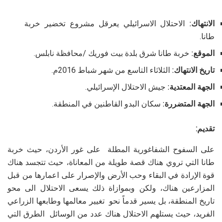
الانتهاك:
الاحتلال الاسرائيلي يعرقل مشروع تخضير خربة
طانا.
الموقع:
خربة طانا شرق بلدة بيت فوريك /محافظة نابلس.
تاريخ الانتهاك:
الثلاثاء التاسع من شهر شباط 2016م.
الجهة المعتدية:
جيش الاحتلال الإسرائيلي.
الجهة المتضررة:
سكان البدو القاطنين في المنطقة.
تقديم:
على السفوح الشفاغورية المطلة على غور الأردن، حيث خربة
طانا التي تروي هناك قصة طويلة من المعاناة، حيث تتجسد هناك
قوة الإرادة في البقاء وحب الأرض والإصرار على اعمارها من قبل
المزارعين هناك، ولكن وبموازاة ذلك يسعى الاحتلال الى محو
تاريخ المنطقة، بل يسير قدماً نحو تغيير معالمها وطابعها الزراعي
الفريد، حيث يستلهم الاحتلال هناك عدد من الوسائل الطرق التي