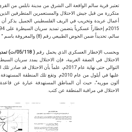
تعتبر قرية سالم الواقعة الى الشرق من مدينة نابلس من القرى
متكررة من قبل جيش الاحتلال والمستعمرين المتطرفين الذين ي
أعمال عربدة وتخريب في الريف الفلسطيني الجميل.
سالم، تحديداً ضمن الحوض الطبيعي رقم (8) والمعروفة باسم " واد التين".
وبحسب الإخطار العسكري الذي يحمل رقم
( 05/118/ت) تمديد سريان 2 وتعديل حدود،
الاحتلال في الضفة الغربية، فإن الاحتلال يمدد سريان السيط
عليها في أيلول من عام 2010م.
وتقع تلك المنطقة المستهدفة ت
ألون موريه"، حيث أن المناطق المستهدفة عبارة عن قاعد
الاحتلال في مراقبة المنطقة عن كثب.