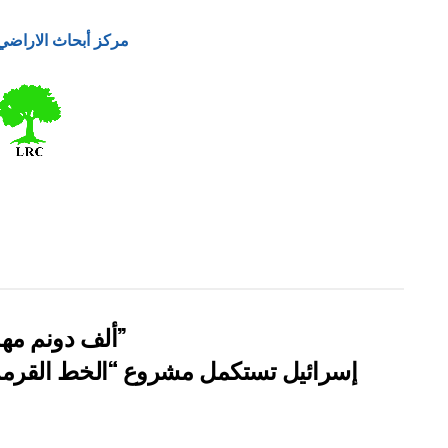
مركز أبحاث الاراضي
” 118 ألف دونم مهددة بالعزل في محافظة طوباس”
إسرائيل تستكمل مشروع “الخط القرمز