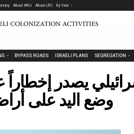
ossary
About ARIJ
About LRC
By Year
NS
BYPASS ROADS
ISRAELI PLANS
SEGREGATION
سرائيلي يصدر إخطاراً 
وضع اليد على أرا