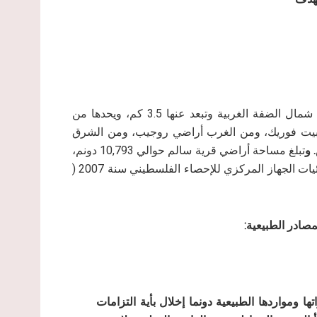
تقع قرية سالم شرقي مدينة نابلس، وتتبع محافظة نابلس في شمال الضفة الغربية وتبعد عنها 3.5 كم، ويحدها من
 بيت فوريك، ومن الغرب أراضي روجيب، ومن الشرق
.
و
تبلغ مساحة أراضي قرية سالم حوالي 10,793 دونم،
ومساحة مسطح البناء 803 دونم، وبلغ عدد سكانها حسب إحصائيات الجهاز المركزي للإحصاء الفلسطيني سنة 2007 (
مصادر الطبيعية:
تها ومواردها الطبيعية دونما إخلال بأية التزامات