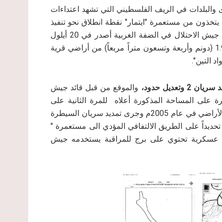
 والبلدات في الريف الفلسطيني التي تشهد اعتداءات
تخذون من مستعمرة "ايتمار" نقطة انطلاق نحو تنفيذ
يذكر أن جيش الاحتلال في الضفة الغربية أصدر في 20 أيلول
2015م إخطاراً عسكرياً يتضمن تمديد سريان السيطرة على 1.94 (دونم وأربعة وتسعون متراً مربعاً) من أراضي قرية
والموقع من قبل قائد جيش
رة على المساحة المذكورة أعلاه للمرة الثانية على
التوالي حتى نهاية عام 2017م، علماً بأن الاحتلال قد صادر تلك الأراضي في عام 2005م وجرى تمديد سريان السيطرة
حديداً على الطريق الالتفافي المؤدي الى مستعمرة "
ة عسكرية تحتوي على برج للمراقبة يستخدمه جيش