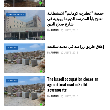
جمعية “عطيرت كوهانيم” الاستيطانية
ISRAELI PLANS
تفتتح باباً للمدرسة الدينية اليهودية في
شارع صلاح الدين
BY
ADMIN
JULY 3, 2015
إغلاق طريق زراعية في مدينة سلفيت
CLOSURE
BY
ADMIN
JULY 3, 2015
The Israeli occupation closes an
CLOSURE
agricultural road in Salfit
governorate
BY
ADMIN
JULY 3, 2015