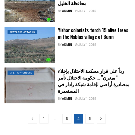
محافظة الخليل
BY
ADMIN
JULY 1, 2015
Yizhar colonists torch 15 olive trees
SETTLERS ATTACKS
in the Nablus village of Burin
BY
ADMIN
JULY 1, 2015
رداً على قرار محكمة الاحتلال بإخلاء
MILITARY ORDERS
“ميغرن” … حكومة الاحتلال تأمر
بمصادرة أراضي لإقامة شبكة رادار في
المستعمرة
BY
ADMIN
JULY 1, 2015
1
…
3
4
5