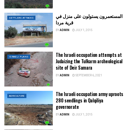
المستعمرون يستولون على منزل في
SETTLERS ATTACKS
قرية مردا
BY
ADMIN
JULY 1, 2015
The Israeli occupation attempts at
ISRAELI PLANS
Judaizing the Tulkarm archeological
site of Deir Samara
BY
ADMIN
SEPTEMBER 6, 2021
The Israeli occupation army uproots
AGRICULTURE
280 seedlings in Qalqiliya
governorate
BY
ADMIN
JULY 1, 2015