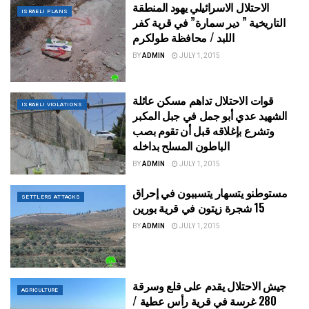
الاحتلال الاسرائيلي يهود المنطقة
ISRAELI PLANS
التاريخية ” دير سمارة” في قرية كفر
اللبد / محافظة طولكرم
BY
ADMIN
JULY 1, 2015
قوات الاحتلال تداهم مسكن عائلة
ISRAELI VIOLATIONS
الشهيد عدي أبو جمل في جبل المكبر
وتشرع بإغلاقه قبل أن تقوم بصب
الباطون المسلح بداخله
BY
ADMIN
JULY 1, 2015
مستوطنو يتسهار يتسببون في إحراق
SETTLERS ATTACKS
15 شجرة زيتون في قرية بورين
BY
ADMIN
JULY 1, 2015
جيش الاحتلال يقدم على قلع وسرقة
AGRICULTURE
280 غرسة في قرية رأس عطية /