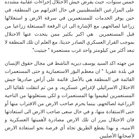
خمس سنوات، حيث يفرض جيش الاحتلال إجراءات عقابية مشدده
على المزارعين الفلسطينيين في حال اقترابهم من المنطقة، في
حين يوفر الخدمات للمستعمرين في سرقة الارض و استغلالها
زراعيا لصالحهم، مع الإشارة الى ان الرقعة المستغلة زراعيا من
قبل المستعمرين هي اكبر بكثير ممن يتحدث عنها الاحتلال
بموجب القرار العسكري الصادر حديثا، مع العلم ان تلك المنطقة لا
تبعد أكثر من كيلومتر واحد غرب مستعمرة " جيتيت".
من جهته اكد السيد يوسف ديريه الناشط في مجال حقوق الإنسان
في بلدة عقربا: " ان معظم البؤر الاستعمارية و حتى المستعمرات
القائمة في المنطقة هي بالأصل قائمة على أراض صادرها جيش
الاحتلال الاسرائيلي لإغراض عسكريه، و من ثم انتقلت تلقائيا الى
المستعمرين ليقيموا بها المستعمرات و لكي يستغلونها من الناحية
الزراعية لصالحهم، بينما يحرم صاحب الارض من الاقتراب منها أو
حتى الاستفادة منها، و في حال سعى صاحب الارض الى استعادتها
فان الاحتلال يبرر ان تلك الارض مصادرة لأهميتها العسكرية و
الامنيه، و بهذا يقطع الطريق تجاه أي فرصة نحو استعادة الارض
لأصحابها الأصليين.