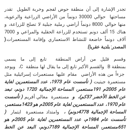
تجدر الإشارة إلى أن منطقة حوض لفجم وخربة الطويل تقدر
مساحتها حوالي 30000 دونماً من الأراضي الزراعية والرعوية،
منها حوالي 8000 دونماً أراضي رملية جبلية لا تصلح للزراعة، و
هناك 15 ألف دونم تستخدم للزراعة الحقلية والمراعي و 7000
آلاف دونماً خاضعة للنشاط الاستعماري وإقامة المستعمرات.
(
المصدر: بلدية عقربا).
وقسم قليل من أراض المنطقة تابع إلى ما يسمى
بمنطقة B والقسم الأكبر تابع إلى ما يقال لها منطقة C، ويوجد
جزءاً من هذه الأراضي مقام عليها مستعمرات إسرائيلية مثل
مستعمرة جيتيت
( تأسست عام 1973، عدد المستعمرين لغاية
عام 2005م 191مستعمر، المساحة الإجمالية 1720 دونم، تبعد
عن الخط الأخضر 37كم)، و
مستعمرة معالي أفريم
( تأسست
عام 1970، عدد المستعمرين لغاية عام 2005م هو 1423مستعمر،
المساحة الإجمالية 4778دونم) ،
وامتداد مستعمرة ايتمار
(
تأسست عام 1984م، عدد المستعمرين لغاية عام 2005م هو
651مستعمر، المساحة الإجمالية 7189دونم، البعد عن الخط