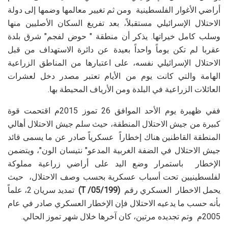
أراضي الأغوار الفلسطينية ومن ثم تغيير معالمها وضمها إلى دولة
الاحتلال الإسرائيلي مستقبلاً، بعد تفريغ السكان الأصليين منها
وسلب كامل خيراتها.
يذكر أن منطقة " حوض لفجم" شرق بلدة
عقربا لم تكن يوماً واحداً بعيدة عن دائرة الاستهداف من قبل
الاحتلال الإسرائيلي نفسه، على اعتبارها من المناطق الزراعية
الهامة والتي كانت يوم من الأيام تعتبر مصدر دخل لعشرات
العائلات الزراعية في البلدة ومن الأرياف المحيطة بها.
ففي ظهيرة يوم الأحد الموافق 26 تموز 2015م اقتحمت قوة
كبيرة من جيش الاحتلال المنطقة، حيث سلم جيش الاحتلال أهالي
المنطقة القاطنين هناك إخطاراً عسكرياً صادر عن ما يسمى قائد
جيش الاحتلال في الضفة الغربية المدعو" نتيسان الون"، ويتضمن
الإخطار باستمرار وضع اليد على أراضي زراعية مملوكة
لفلسطينيين تحت أسباب عسكرية بحسب وصف الاحتلال، حيث
يحمل الاخطار العسكري رقم
(05
/199/
T
)
تمديد سريان 2، علماً
بأنه حسب ما يدعيه الاحتلال فإن الإخطار العسكري صادر في عام
2005م وتم تجديده مرتين، كان آخرها خلال شهر تموز الحالي.