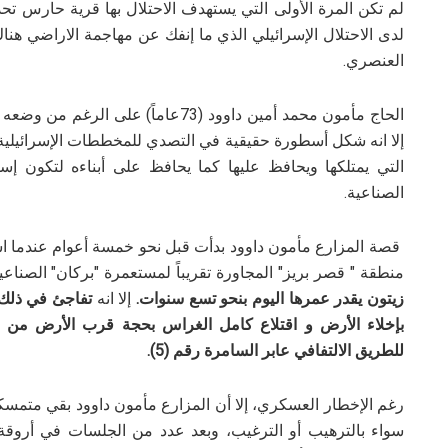
لم تكن المرة الأولى التي يستهدف الاحتلال بها قرية حارس تحديد
لدى الاحتلال الإسرائيلي الذي ما إنفك عن مهاجمة الاراضي هنا
العنصري.
الحاج مأمون محمد أمين داوود (73عاما
إلا انه شكل أسطورة حقيقية في التصدي للمخططات الإسرائيلية 
التي يمتلكها ويحافظ عليها كما يحافظ على أبناءه لتكون 
الصناعية.
منطقة " قصر بريز" المجاورة تقريباً لمستعمرة "بركان" الصناعي
زيتون يقدر عمرها اليوم بنحو تسع سنوات.
إلا انه
تفاجئ في ذلك 
بإخلاء الأرض و اقتلاع كامل الغراس بحجة قرب الأرض من 
للطريق الالتفافي عابر السامرة رقم (5).
رغم الإخطار العسكري، إلا أن المزارع مأمون داوود بقي متمسكاً 
سواء بالترهيب أو الترغيب، وبعد عدد من الجلسات في أروقة 