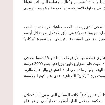
اً منطقة " قصر بريز" تلك المنطقة التي باتت عنواناً
ك في محاولة الاستيلاء عليها خدمة للمشروع التهويدي
ً) على الرغم من وضعه الصحي الذي يوصف بالصعب ناهيك عن تقدمه بالعمر،
ليصبح بمثابة شوكة في حلق الاحتلال، من خلال أرضه
إسفين يدق في المشروع التوسعي لمستعمرة "بركان"
قصة المزارع مأمون داوود بدأت قبل نحو خمسة أعوام عندما اشترى قطعة من الأرض تبلغ مساحتها 66 دونماً تقع في
ة،
حيث قام المزارع داوود بزراعتها بنحو 2000 غرسة
الوقت بقيام ما تسمى لجنة التفتيش والبناء بإخطاره
مستعمرة "بركان" الصناعية عدى عن كونها ملاصقة
بأرضه ورافضاًَ لكافة الوسائل التي سعى لها الاحتلال
محكمة الاحتلال العليا أصدرت قراراً في أواخر عام