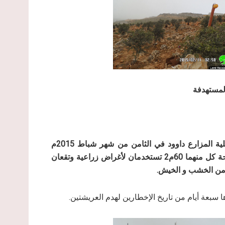
سلمت ما تسمى لجنة التنظيم الإسرائيلية المزارع داوود في الثامن من شهر شباط 2015م
إخطارين عسكريين يتضمنان إخلاء " عريشتين" زراعيتين مساحة كل منهما 60م2 تستخدمان لأغراض زراعية وتقعان
 من الخشب و الخيش.
بعة أيام من تاريخ الإخطارين لهدم العريشتين.