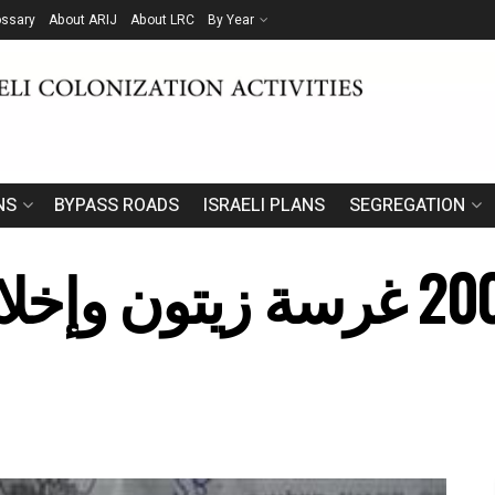
ossary
About ARIJ
About LRC
By Year
NS
BYPASS ROADS
ISRAELI PLANS
SEGREGATION
إخطار بإزالة 2000 غرسة زيت