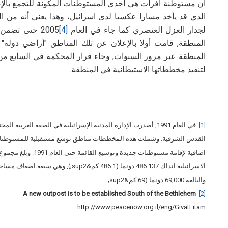
أن مستوطنة افرات هي احدى المستوطنات المكونة للتجمع بال
الذي قد يأخذ مسارا عكسيا لدى اسرائيل، وهذا يعني أنه من ا
لجدار العزل العنصري كما جاء في العام
[4]
2005 حتى تضم
المنطقة, قامت أولا بالإعلان عن تلك المناطق "أراضي دولة
المنطقة عبر مرور السنوات, وجاء قرار المحكمة في السابع من 
لتنفيذ مخططاتها الاستيطانية في المنطقة.
[1]
في العام 1991, أصدرت الإدارة المدنية الإسرائيلية في الضفة الغ
القدس الشرقية. وشملت هذه المخططات مناطق توسع مستقبلية للمستوطنات الاس
اضافية لإقامة مستوطنات
والبالغة 69,000 دونما (69 كم&sup2;.
A new outpost is to be established South of the Bethlehem
[2]
http://www.peacenow.org.il/eng/GivatEitam