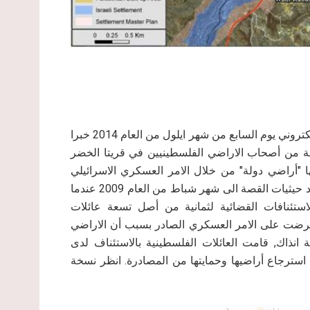
" الالكتروني يوم السابع من شهر ايلول من العام 2014 خبرا
دمة من أصحاب الاراضي الفلسطينيين في قريتا الخضر
"أراضي دولة" من خلال الامر العسكري الاسرائيلي
الصادر في العام 2004 عن حارس أملاك الغائبين والدولة. وتعود حيثيات القصة الى شهر شباط من العام 2009 عندما
لاستئنافات القضائية لثمانية من أصل تسعة عائلات
عترضت على الامر العسكري الصادر بسبب أن الاراضي
 انذاك, قامت العائلات الفلسطينية بالاستئناف لدى
ة استرجاع أراضيها وحمايتها من المصادرة. انظر نسخة