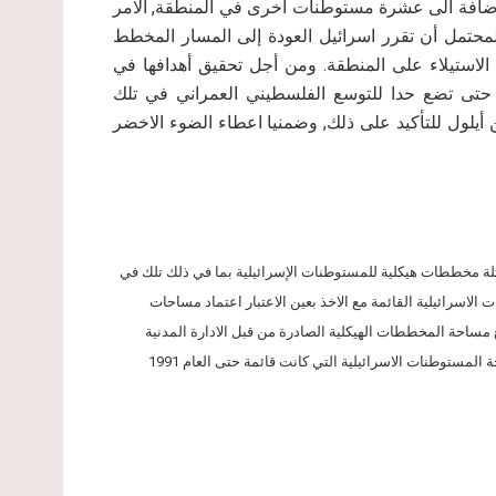
إضافة الى عشرة مستوطنات اخرى في المنطقة, الامر
لمحتمل أن تقرر اسرائيل العودة إلى المسار المخطط
ن الاستيلاء على المنطقة. ومن أجل تحقيق أهدافها في
" حتى تضع حدا للتوسع الفلسطيني العمراني في تلك
أيلول للتأكيد على ذلك, وضمنيا اعطاء الضوء الاخضر
ربية المحتلة مخططات هيكلية للمستوطنات الإسرائيلية بما في ذلك تلك في
رائيلية القائمة مع الاخذ بعين الاعتبار اعتماد مساحات
 جديدة وتوسيع القائمة حتى العام 1991. وبلغ مجموع مساحة المخططات الهيكلية الصادرة من قبل الادارة المدنية
الاسرائيلية انذاك 486.137 دونما (486.1 كم&sup2;), وهي سبعة اضعاف مساحة المستوطنات الاسرائيلية التي كانت قائمة حتى العام 1991