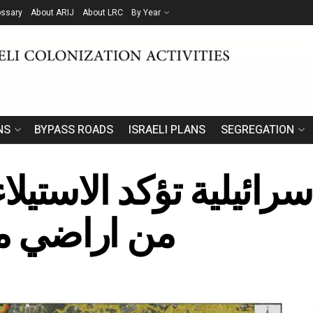
ossary
About ARIJ
About LRC
By Year
NS
BYPASS ROADS
ISRAELI PLANS
SEGREGATION
من اراضي م