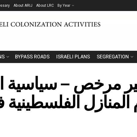
ossary
About ARIJ
About LRC
By Year
NS
BYPASS ROADS
ISRAELI PLANS
SEGREGATION
لغير مرخص – سياسية ا
المنازل الفلسطينية ف