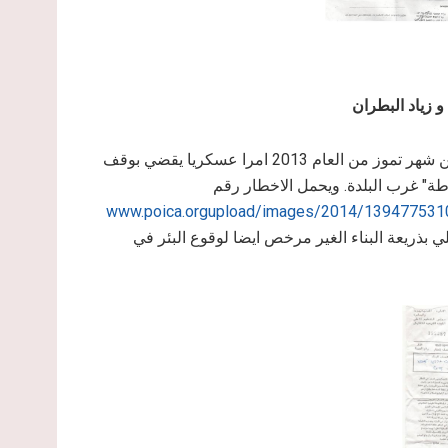
 زياد البطران
كما أخطرت سلطات الاحتلال الإسرائيلي في الرابع والعشرين من شهر تموز من العام 2013 امرا عسكريا يقضي بوقف
لوطة" غرب البلدة. ويحمل الاخطار رقم
www.poica.orgupload/images/2014/1394775310
ي بذريعة البناء الغير مرخص ايضا لوقوع البئر في