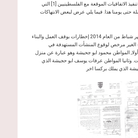
الفلسطينية الكاملة لولا المماطلات الاسرائيلية والتعمد في عدم تنفيذ الاتفاقيات الموقعة مع الفلسطينيين [1] التي
ة حتى يومنا هذا. فيما يلي عرض لبعض الانتهاكات
سلمت سلطات الاحتلال الاسرائيلي بتاريخ السادس عشر من شهر شباط من العام 2014 إخطارات بوقف العمل والبناء
اء الغير مرخص لوقوع المنشأت المستهدفة في
أولا, المواطن محمود ابو جحيشة وهو عبارة عن منزل
. وثانيا المواطن عرفات يوسف ابو حجيشة الذي