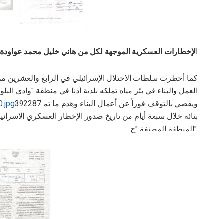
الإخطارات العسكرية الموجهة لكل من هاني خليل محمد عواودة و
العمل والبناء في بئر مياه تملكه بلدية أذنا في منطقة "وادي الب
392287 ويقضي بالتوقف فوراً عن أعمال البناء وهدم ما تم
.jpg
بنائه خلال سبعة أيام من تاريخ صدور الإخطار العسكري الاسرائيل
المنطقة المصنفة "ج".