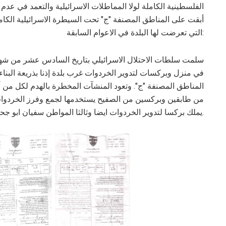
أبقت على المناطق المصنفة "ج" تحت السيطرة الاسرائيلية الكامل
التي تعرضت لها البلدة في الاعوام السابقة:
في منزل وبركسات لتدوير الخردوات غرب بلدة إذنا بذريعة البن
المناطق المصنفة "ج". وتعود المنشآت المخطرة بالهدم لكل من 
من طابقين وبركسين من الصفيح يستخدمها لجمع وفرز الخردوات
يملك بركسا لتدوير الخردوات ايضا وثالثا المواطن سفيان ابو جحيشة الذي يملك بركسا اخر.