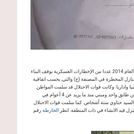
سلمت قوات الاحتلال الاسرائيلي في السادس من شهر اذار من العام 2014 عددا من الإخطارات العسكرية بوقف البناء
منازل المخطرة في المصنفة (ج) والتي, بحسب اتفاقية
ية الكاملة, امنيا واداريا. وكانت قوات الاحتلال قد سلمت المواطن
وسام جبريل حتاوي اخطارا بوقف البناء لمنزل مسكون مكون من طابق واحد ومبني منذ ما يزيد عن 4 أعوام في
 السيد حتاوي ستة أشخاص. كما سلمت قوات الاحتلال
زل قيد الانشاء في ذات المنطقة. انظر
الخارطة
رقم