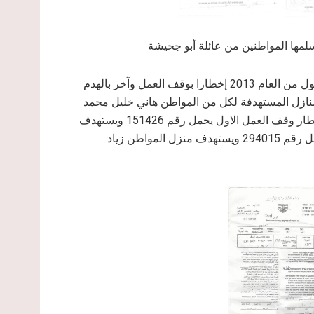
سلمها المواطنين من عائلة أبو جحيشة
فيما وجهت سلطات الاحتلال الإسرائيلي بتاريخ الاول من شهر ايلول من العام 2013 إخطارا بوقف العمل وآخر بالهدم
 المنازل المستهدفة لكل من المواطن هاني خليل محمد
عواودة والمواطن زياد عبد العزيز البطران. والجدير بالذكر ان إخطار وقف العمل الاول يحمل رقم 151426 ويستهدف
منزلا قيد الانشاء بواقع طابق واحد. أما الاخطار الهدم النهائي يحمل رقم 294015 ويستهدف منزل المواطن زياد