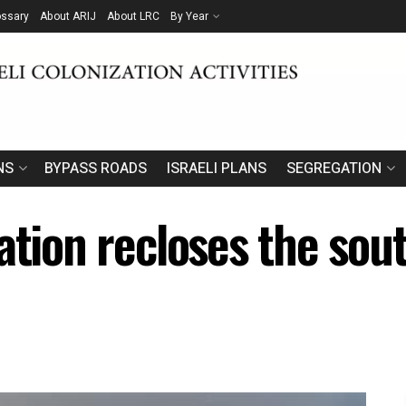
ossary
About ARIJ
About LRC
By Year
NS
BYPASS ROADS
ISRAELI PLANS
SEGREGATION
ation recloses the sou