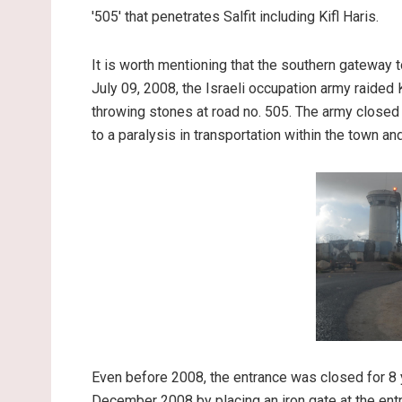
'505' that penetrates Salfit including Kifl Haris.
It is worth mentioning that the southern gateway 
July 09, 2008, the Israeli occupation army raided 
throwing stones at road no. 505. The army closed
to a paralysis in transportation within the town a
Even before 2008, the entrance was closed for 8
December 2008 by placing an iron gate at the entr