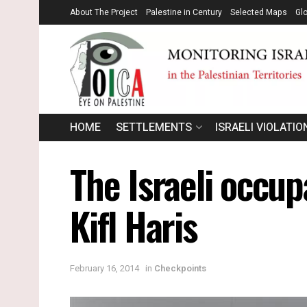
About The Project
Palestine in Century
Selected Maps
Gl
HOME
SETTLEMENTS
ISRAELI VIOLATIO
The Israeli occup
Kifl Haris
February 16, 2014
in
Checkpoints