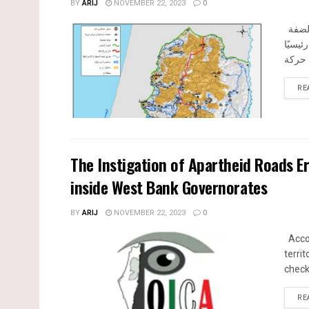
BY
ARIJ
NOVEMBER 22, 2023
0
بناء على تقديرات مراقبين دوليين يبلغ عدد الحواجز الإسرائيلية في الضفة
ددة الاشكال منها 77 حاجزًا رئيسيًا
RE
The Instigation of Apartheid Roads E
inside West Bank Governorates
BY
ARIJ
NOVEMBER 22, 2023
0
Accor
terri
check
RE