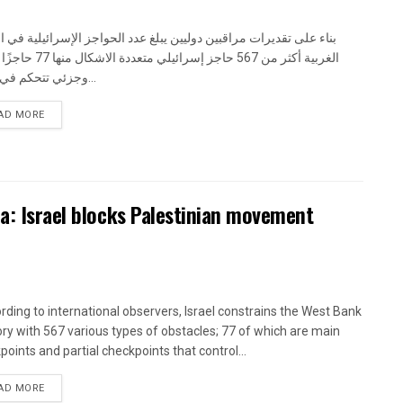
الغربية أكثر من 567 حاجز إسرائيلي متع
وجزئي تتحكم في حركة...
DETAILS
AD MORE
ra: Israel blocks Palestinian movement
ding to international observers, Israel constrains the West Bank
tory with 567 various types of obstacles; 77 of which are main
points and partial checkpoints that control...
DETAILS
AD MORE