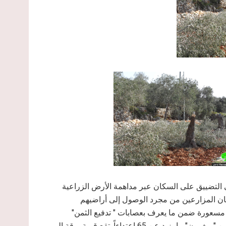
 التضييق على السكان عبر مداهمة الأرض الزراعية
ان المزارعين من مجرد الوصول إلى أراضيهم
لات مسعورة ضمن ما يعرف بعصابات " تدفيع الثمن"
العنصرية والتي بلغ مجموع الاعتداءات عبر تلك العصابة انطلاقاً من "ميغرون" ما يزيد عن 65 اعتداءاً. تقع قرية برقة إلى