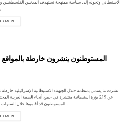
الاستيطاني وتحوله إلى سياسة ممنهجة تستهدف المدنيين الفلسطينيين و
ومصدر...
DETAILS
AD MORE
المستوطنون ينشرون خارطة بالمواقع ال
نشرت ما يسمى بمنظمة «تلال الجبهة» الاستيطانية الإسرائيلية خارطة
عن 219 بؤرة استيطانية منتشرة في جميع أنحاء الضفة الغربية المحت
المستوطنون قد أقاموها خلال السنوات القليلة...
DETAILS
AD MORE