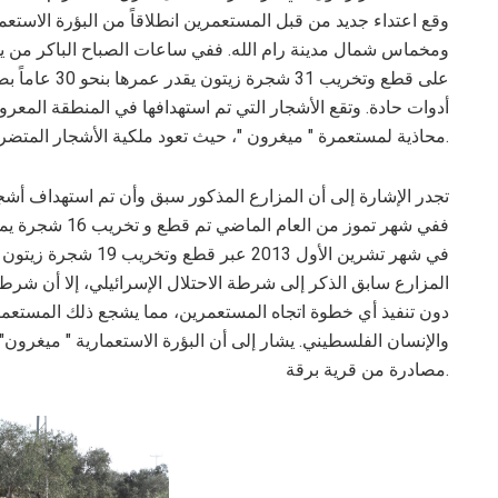
وقع اعتداء جديد من قبل المستعمرين انطلاقاً من البؤرة الاستع
ومخماس شمال مدينة رام الله. ففي ساعات الصباح الباكر من 
على قطع وتخريب
أدوات حادة. وتقع الأشجار التي تم استهدافها في المنطقة المع
محاذية لمستعمرة " ميغرون "، حيث تعود ملكية الأشجار المتضررة للمزارع نزار أحمد معطان (54 عاماً) من قرية برقة.
تجدر الإشارة إلى أن المزارع المذكور سبق وأن تم استهداف أشج
ففي شهر تموز من
في شهر تشرين الأول 13
المزارع سابق الذكر إلى شرطة الاحتلال الإسرائيلي، إلا أن شرطة
دون تنفيذ أي خطوة اتجاه المستعمرين، مما يشجع ذلك المستعمر
مصادرة من قرية برقة.