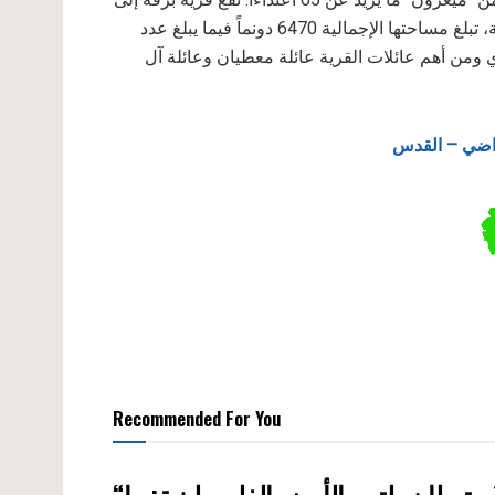
الشمال الشرقي من مدينة رام الله على مسافة 6كم عن المدينة، تبلغ مساحتها الإجمالية 6470 دونماً فيما يبلغ عدد
 القروي ومن أهم عائلات القرية عائلة معطيان وعائلة آل
Recommended For You
“حتى النصف الأول من العام 2026 “, ” الاستيطان يلتهم الأرض الفلسطينية: ما