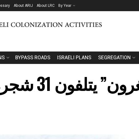
ossary
About ARIJ
About LRC
By Year
NS
BYPASS ROADS
ISRAELI PLANS
SEGREGATION
مستعمرو “ميغ