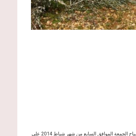
استيقظ المزارعون في قرية برقة شمال شرق مدينة رام الله صباح الجمعة الموافق السابع من شهر شباط 2014 على