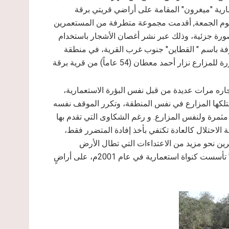
مارية "ميغرون" المقامة على أراضي قريتي برقة
يوم الجمعة, أقدمت مجموعة متطرفة من المستعمرين
 31 شجرة زيتون يقدر عمرها بنحو 30 عاماً بصورة جزئية، وذلك عبر نشر أغصان الأشجار باستخدام
روفة باسم " القطاين" جنوب غرب القرية، في منطقة
اره مرات عديدة من قبل نفس البؤرة الاستعمارية،
 العام الماضي تم قطع و تخريب 16 شجرة يمتلكها المزارع في نفس المنطقة، وتكرر الموقف نفسه
20 عبر قطع وتخريب 19 شجرة زيتون مثمرة ولنفس المزارع. و رغم الشكاوى التي تقدم بها
 الاحتلال كالعادة تكتفي بأخذ إفادة المتضرر فقط،
ين نحو مزيد من الاعتداءات التي تطال الأرض
والإنسان الفلسطيني. يشار إلى أن البؤرة الاستعمارية " ميغرون" تأسست كنواة استعمارية في عام 2001م، على أراضٍ