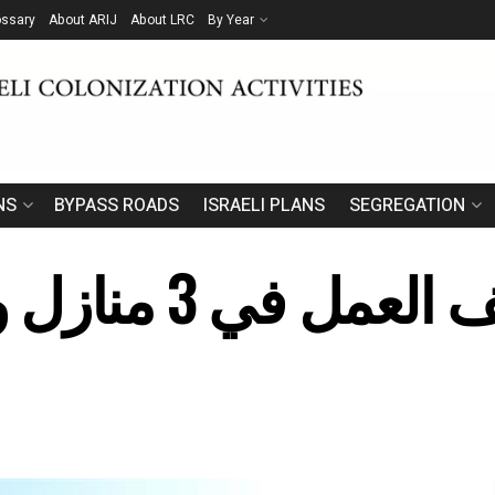
ossary
About ARIJ
About LRC
By Year
NS
BYPASS ROADS
ISRAELI PLANS
SEGREGATION
إخطارات بوقف ا