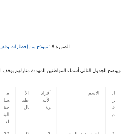
الصورة
A
:
نموذج من إخطارات وقف 
ويوضح الجدول التالي أسماء المواطنين المهددة منازلهم بوقف 
ال
الاسم
أفراد
الأ
م
ر
الأس
طف
سا
ق
رة
ال
حة
م
البن
اء
1
احمد عبد الرحمن
2
0
20