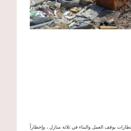
لال الإسرائيلي ، بتاريخ 3/1/2013 ، ثلاثة إخطارات بوقف العمل والبناء في ثلاثة منازل ، وإخطاراً