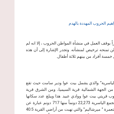
هيم الحروب المهددة بالهدم
لاحتلال قد وجهت بتاريخ ( 20/10/2013 ) إخطاراً بوقف العمل في منشأة المواطن الحروب ، إلا انه لم
 لن تمنحه ترخيص لمنشأته.
تجدر الإشارة إلى أن هذه
و
خمسة أفراد من بينهم ثلاثة أطفال.
لياسرية" والذي يشمل بيت عوا ودير سامت حيث تقع
قرية من الجهة الشمالية قرية السيميا، ومن الشرق قرية
هذا ويبلغ عدد سكانها
6,237 نسمة حتى عام 2007م. وتبلغ مساحتها الإجمالية ضمن تجمع الياسرية 22,273 دونماً منها 717 دونم عبارة عن
ويوجد على أراضيها مستعمرتين الأولى : مستعمرة " ميرشاليم" والتي نهبت من أراضي القرية 40.5