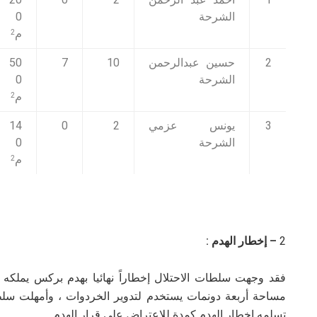
الشرحة
0
م
2
2
حسين عبدالرحمن
10
7
50
الشرحة
0
م
2
3
يونس عزمي
2
0
14
الشرحة
0
م
2
2
– إخطار الهدم :
فقد وجهت سلطات الاحتلال إخطاراً نهائيا بهدم بركس يملكه 
مساحة أربعة دونمات يستخدم لتدوير الخردوات ، وأمهلت سلط
تسلمه إخطار الهدم كمدة للاعتراض على قرار الهدم.