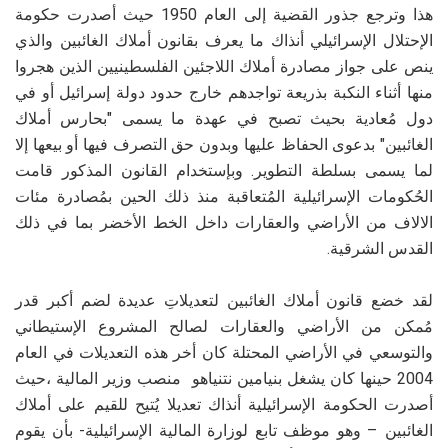
هذا وترجع جذور القضية إلى العام 1950 حيث أصدرت حكومة
الإحتلال الإسرائيلي أنذاك ما يعرف بقانون أملاك الغائبين والذي
ينص على جواز مصادرة أملاك اللاجئين الفلسطينيين الذين هجروا
منها أثناء النكبة بذريعة تواجدهم خارج حدود دولة إسرائيل أو في
دول مُعادية بحيث تصبح في عهدة ما يسمى "بحارس أملاك
الغائبين" بدعوى الحفاظ عليها وبدون حق التصرف فيها أو بيعها إلا
لما يسمى بسلطة التطوير. وبإستخدام القانون المذكور قامت
الحُكومات الإسرائيلية المُتعاقبة منذ ذلك الحين بمُصادرة مئات
الالاف من الأراضي والعقارات داخل الخط الأخضر بما في ذلك
القدس الشرقية.
لقد خضع قانون أملاك الغائبين لتعديلاتِ عديدة لضم أكبر قدر
مُمكن من الأراضي والعقارات لصالح المشروع الإستيطاني
والتوسعي في الأراضي المحتلة كان أخر هذه التعديلات في العام
2004 حينها كان يشغل بنيامين نتنياهو منصب وزير المالية ،حيث
أصدرت الحكومة الإسرائيلية أنذاك تعديلا يُتيح للقيم على أملاك
الغائبين – وهو موظف تابع لوزارة المالية الإسرائيلية- بأن يقوم