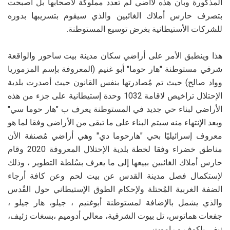
المذكورة وبأن هذه لأاضي لم تعدد مملوكة لأصحابها بل أصبحت
بتصرف حارس أملاك الغائبين والذي سيقوم بتسريبها بدوره
للشركات الأستيطانية بغرض توسيع المستوطنة.
هذا وينطبق الأمر على أراضي سكان مدينة بيت ساحور والواقعة
شرقي مستوطنة "هار حوما" أبو غنيم (المعروفة بإسم المزموريا
وواد صالح) حيث تم مُصادرتها بنفس القانون حيث أصدرت بلدية
الإحتلال تراخيص لاقامة 1032 وحدة إستيطانية على جزء من هذه
الأراضي لبناء حي جديد في المستوطنة يعرف ب "هار حوما سي"
وبعد الإنتهاء منه سيتم البناء على ما تبقى من الأراضي وفقا لما هو
معروف إسرائيليًا بحي "هارحوما دي" وهي أراضي مُصنفة الأن
مناطق خضراء وفقا لخطة بلدية الإحتلال المعروفة 2020 وقام
حارس أملاك الغائبين ببيعها إلى ما يعرف بسُلطة التطوير ، وذلك
لإستكمال فصل مدينة القدس عن بيت لحم وعن كافة أرجاء
الضفة الغربية المُحتلة ولإحكام الطوق الإستيطاني حول القُدس
والذي يشمل بالإضافة لمستوطنة أبوغنيم ، جيلو، هار جيلو ،
جفعات هماتوس، تل بيوت الشرقية، معالي أدوميم ،بسغات زئيف،
نيفي ياكوف و راموت.