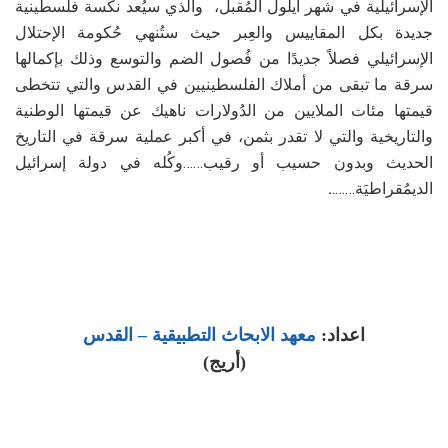
الإسرائيلية في شهر أيلول المُقبل، والذي سيُعد نكسة فلسطينية
جديدة بكل المقاييس والعِبر حيث ستُنهي حُكومة الإحتلال
الإسرائيلي فصلاً جديدًا من فُصول الضم والتوسع وذلك بإكمالها
سرقة ما تبقى من أملاك الفلسطينيين في القدس والتي تتخطى
قيمتها مئات الملايين من الدُولارات ناهيك عن قيمتها الوطنية
والتاريخية والتي لا تقدر بثمن، في أكبر عملية سرقة في التاريخ
الحديث وبدون حسيب أو رقيب……وكُله في دولة إسرائيل
الديمُقراطيَة…….
.
اعداد:
معهد الابحاث التطبيقية – القدس
(أريج)