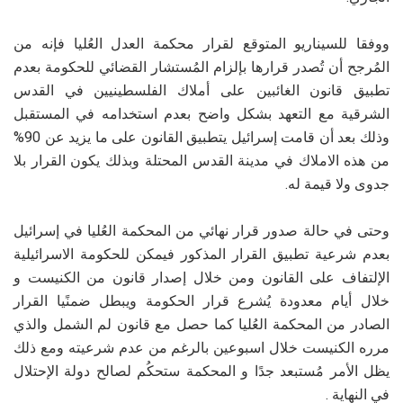
ووفقا للسيناريو المتوقع لقرار محكمة العدل العُليا فإنه من
المُرجح أن تُصدر قرارها بإلزام المُستشار القضائي للحكومة بعدم
تطبيق قانون الغائبين على أملاك الفلسطينيين في القدس
الشرقية مع التعهد بشكل واضح بعدم استخدامه في المستقبل
وذلك بعد أن قامت إسرائيل يتطبيق القانون على ما يزيد عن 90%
من هذه الاملاك في مدينة القدس المحتلة وبذلك يكون القرار بلا
جدوى ولا قيمة له.
وحتى في حالة صدور قرار نهائي من المحكمة العُليا في إسرائيل
بعدم شرعية تطبيق القرار المذكور فيمكن للحكومة الاسرائيلية
الإلتفاف على القانون ومن خلال إصدار قانون من الكنيست و
خلال أيام معدودة يُشرع قرار الحكومة ويبطل ضمنًيا القرار
الصادر من المحكمة العُليا كما حصل مع قانون لم الشمل والذي
مرره الكنيست خلال اسبوعين بالرغم من عدم شرعيته ومع ذلك
يظل الأمر مُستبعد جدًا و المحكمة ستحكُم لصالح دولة الإحتلال
في النهاية .