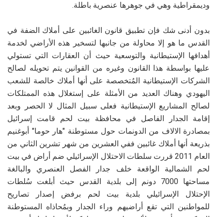
وديمقراطية وهي في جوهرها عنصرية باطلة.
بدون أدنى شك فإن تطبيق قانون الغائبين على أملاك الضفة في
القدس ما هو إلا محاولة من جانبها لتسخير هذه الأراضي لخدمة
أهدافها الإستيطانية والتوسعية حيث أن العقارات التي تستولي
عليها بواسطة هذا القانون وغيره من القوانين يتم تحويله لصالح
الشركات الإستيطانية المُتخصصة على أنها أملاك خالصة للشعب
اليهودي وهناك العديد من الأمثلة على إستغلال هذه الممتلكات
لصالح المشاريع الإستيطانية فعلى سبيل المثال لا الحصر وبعد
إقامة الجدار الفاصل في محافظة بيت لحم قامت إسرائيل
بمصادرة الالاف من الدونمات حول مستوطنة "هار حوما" أبوغنيم
بذريعة أنها أملاك غائبين ففي العشرين من شهر تشرين الثاني من
العام 2011 قررت سلطات الاحتلال الإسرائيلي ضم أراض في بيت
لحم الشمالية الواقعة خلف جدار الفصل العنصري والبالغة
مساحتها 7000 دونم إلى بلدية القدس حيث أبلغت سُلطات
الإحتلال الإسرائيلي بلدية بيت لحم برفض إصدار تصاريح
للمواطنين التي تقع أراضيهم وراء الجدار وبمُحاذاه المستوطنة