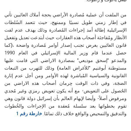
من الملفت أن عملية مُصادرة الأراضي بحجة أملاك الغائبين تأتي
في إطار زمني طويل نسبيًا وممنهج، حيث تتعمد السُلطات
الإسرائيلية إطالة أمد إجراءات المُصادرة وذلك بهدف عدم لفت
الأنظار ومُفاجئة أصحاب هذه العقارات حيث أبتدعت تعديل وتفعيل
قانون الغائبين بغرض تجنب إصدار أوامر مُصادرة واضحة ،
(
كما
حصل عندما قام وزير المالية الإسرائيلي في العام 1990
والمدعو "إسحق موديعي" بمصادرة الاراضي التي قامت عليها
مستوطنة أبوغنيم "للأغراض العامة
)
وذلك للتهرب من التبعات
القانونية والسياسية المُباشرة لهذه الأوامر ومن أجل عدم إثارة
الضجَة، وفي ذات الوقت حِرمان أصحاب هذه الاراضي من
الحُصول على التعويض- مع أنه يكون تعويض رمزي وغير مُجدي
ومرفوض أصلاً- وأيضا لإيهام العالم بأن إسرائيل دولة قانون وهي
تقوم بخطواتها بعد سلسلة مُعقدة من الإجراءات والخُطوات
والتدقيق والتمحيص والواقع خلاف ذلك تمامًا.
خارطة رقم 1