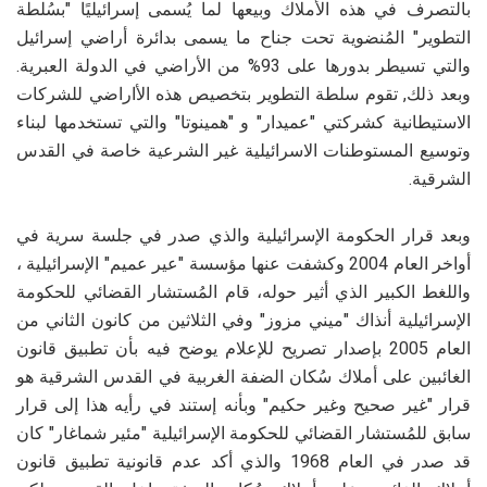
بالتصرف في هذه الأملاك وبيعها لما يُسمى إسرائيليًا "بسُلطة
التطوير" المُنضوية تحت جناح ما يسمى بدائرة أراضي إسرائيل
والتي تسيطر بدورها على 93% من الأراضي في الدولة العبرية.
وبعد ذلك, تقوم سلطة التطوير بتخصيص هذه الأاراضي للشركات
الاستيطانية كشركتي "عميدار" و "همينوتا" والتي تستخدمها لبناء
وتوسيع المستوطنات الاسرائيلية غير الشرعية خاصة في القدس
الشرقية.
وبعد قرار الحكومة الإسرائيلية والذي صدر في جلسة سرية في
أواخر العام 2004 وكشفت عنها مؤسسة "عير عميم" الإسرائيلية ،
واللغط الكبير الذي أثير حوله، قام المُستشار القضائي للحكومة
الإسرائيلية أنذاك "ميني مزوز" وفي الثلاثين من كانون الثاني من
العام 2005 بإصدار تصريح للإعلام يوضح فيه بأن تطبيق قانون
الغائبين على أملاك سُكان الضفة الغربية في القدس الشرقية هو
قرار "غير صحيح وغير حكيم" وبأنه إستند في رأيه هذا إلى قرار
سابق للمُستشار القضائي للحكومة الإسرائيلية "مئير شماغار" كان
قد صدر في العام 1968 والذي أكد عدم قانونية تطبيق قانون