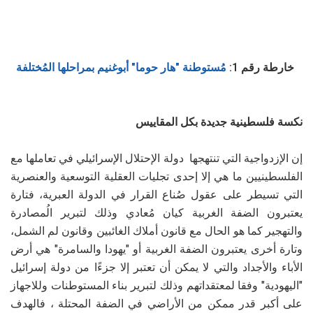
خارطة رقم 1:
مُستوطنة "هار حوما" أبوغنيم بمراحلها المُختلفة
نكسة فلسطينية جديدة بكل المقاييس
إن الإزدواجية التي تنتهجها دولة الإحتلال الإسرائيلي في تعاملها مع
الفلسطينيين ما هي إلا إحدى تجليات العقلية التوسعية والعنصرية
التي تسيطر على عقول صُناع القرار في الدولة العبرية، فتارة
يعتبرون الضفة الغربية كيان مُعادي وذلك لتبرير الُمصادرة
والتهجير كما هو الحال مع قانون أملاك الغائبين وقانون لم الشمل،
وتارة أخرى يعتبرون الضفة الغربية أو "يهودا والسامرة" هي أرض
الأباء والأجداد والتي لا يمكن أن تعتبر إلا جزءًا من دولة إسرائيل
"اليهودية" وفقا لمعتقداتهم وذلك لتبرير بناء المستوطنات وللاجهاز
على أكبر قدر ممكن من الأراضي في الضفة المحتلة ، فالهدف