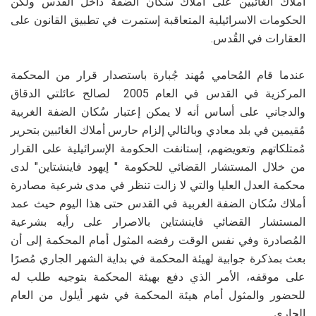
أملاك الغائبين على أملاك سُكان الضفة داخل القدس ولكن
الحكومات الاسرائيلية المتعاقبة إستمرت في تطبيق القانون على
العقارات في القُدس.
عندما قام المُحامي مُهند جُبارة باستصدار قرار من المحكمة
المركزية في القدس في العام 2005 لصالح عائلتي الدقاق
والدجاني على أساس أنه لا يمكن إعتبار سُكان الضفة الغربية
مُقيمين في بلد معادي وبالتالي إلزام حارس أملاك الغائبين بتحرير
مُمتلكاتهم وتعويضهم، إستانفت الحكومة الإسرائيلية على القرار
من خلال المستشار القضائي للحكومة " إيهود فاينشتاين" لدى
محكمة العدل العليا والتي لا زالت تنظر في مدى شرعية مصادرة
أملاك سُكان الضفة الغربية في القدس حتى هذا اليوم حيث عمد
المستشار القضائي فاينشتاين بالاصرار على رأيه بشرعية
المُصادرة وفي نفس الوقت رفضه المثول أمام المحكمة إلى أن
بعث بمذكرة جوابية لهيئة المحكمة في بداية الشهر الجاري مُصرًا
على موقفه، الأمر الذي دفع بهيئة المحكمة بتوجيه طلب له
للحضور والمثول أمام هيئة المحكمة في شهر أيلول من العام
الجاري.