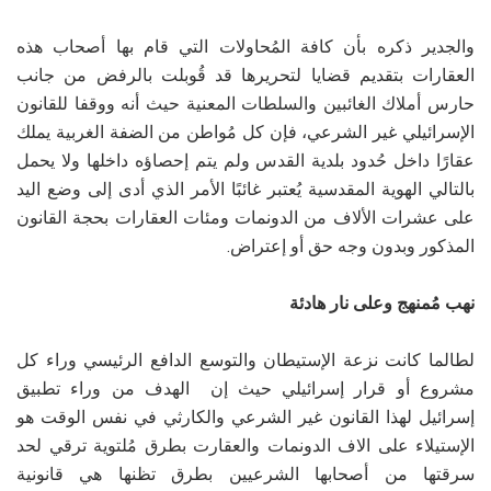
والجدير ذكره بأن كافة المُحاولات التي قام بها أصحاب هذه
العقارات بتقديم قضايا لتحريرها قد قُوبلت بالرفض من جانب
حارس أملاك الغائبين والسلطات المعنية حيث أنه ووقفا للقانون
الإسرائيلي غير الشرعي، فإن كل مُواطن من الضفة الغربية يملك
عقارًا داخل حُدود بلدية القدس ولم يتم إحصاؤه داخلها ولا يحمل
بالتالي الهوية المقدسية يُعتبر غائبًا الأمر الذي أدى إلى وضع اليد
على عشرات الألاف من الدونمات ومئات العقارات بحجة القانون
المذكور وبدون وجه حق أو إعتراض.
نهب مُمنهج وعلى نار هادئة
لطالما كانت نزعة الإستيطان والتوسع الدافع الرئيسي وراء كل
مشروع أو قرار إسرائيلي حيث إن الهدف من وراء تطبيق
إسرائيل لهذا القانون غير الشرعي والكارثي في نفس الوقت هو
الإستيلاء على الاف الدونمات والعقارت بطرق مُلتوية ترقي لحد
سرقتها من أصحابها الشرعيين بطرق تظنها هي قانونية